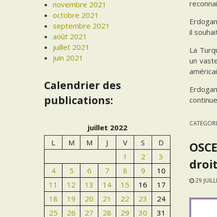
reconnai
novembre 2021
octobre 2021
Erdogan 
septembre 2021
il souha
août 2021
juillet 2021
La Turqu
juin 2021
un vaste
américa
Calendrier des
Erdogan 
publications:
continue
CATEGORI
juillet 2022
L
M
M
J
V
S
D
OSCE
1
2
3
droit
4
5
6
7
8
9
10
29 JUIL
11
12
13
14
15
16
17
18
19
20
21
22
23
24
25
26
27
28
29
30
31