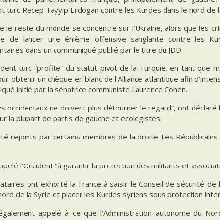
t turc Recep Tayyip Erdogan contre les Kurdes dans le nord de la
e le reste du monde se concentre sur l’Ukraine, alors que les cr
ge de lancer une énième offensive sanglante contre les Kur
taires dans un communiqué publié par le titre du JDD.
ident turc “profite” du statut pivot de la Turquie, en tant q
our obtenir un chèque en blanc de l’Alliance atlantique afin d’inten
qué initié par la sénatrice communiste Laurence Cohen.
s occidentaux ne doivent plus détourner le regard”, ont déclaré
ur la plupart de partis de gauche et écologistes.
 été rejoints par certains membres de la droite Les Républicain
appelé l’Occident “à garantir la protection des militants et associ
ataires ont exhorté la France à saisir le Conseil de sécurité de
nord de la Syrie et placer les Kurdes syriens sous protection inter
 également appelé à ce que l’Administration autonome du Nord