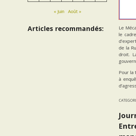
« Juin
Août »
Articles recommandés:
Le Méca
le cadr
d’exper
de la Ru
droit. 
gouverne
Pour la 
à enquê
d’agress
CATEGORI
Jour
Entr