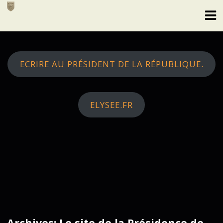
Skip
to
content
ECRIRE AU PRÉSIDENT DE LA RÉPUBLIQUE.
ELYSEE.FR
Archives: Le site de la Présidence de