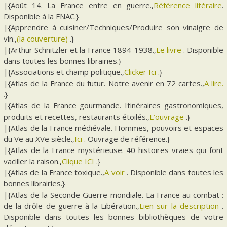
|{Août 14. La France entre en guerre.,
Référence litéraire
.
Disponible à la FNAC.}
|{Apprendre à cuisiner/Techniques/Produire son vinaigre de
vin.,
(la couverture)
.}
|{Arthur Schnitzler et la France 1894-1938.,
Le livre
. Disponible
dans toutes les bonnes librairies.}
|{Associations et champ politique.,
Clicker Ici
.}
|{Atlas de la France du futur. Notre avenir en 72 cartes.,
A lire.
.}
|{Atlas de la France gourmande. Itinéraires gastronomiques,
produits et recettes, restaurants étoilés.,
L’ouvrage
.}
|{Atlas de la France médiévale. Hommes, pouvoirs et espaces
du Ve au XVe siècle.,
Ici
. Ouvrage de référence.}
|{Atlas de la France mystérieuse. 40 histoires vraies qui font
vaciller la raison.,
Clique ICI
.}
|{Atlas de la France toxique.,
A voir
. Disponible dans toutes les
bonnes librairies.}
|{Atlas de la Seconde Guerre mondiale. La France au combat :
de la drôle de guerre à la Libération.,
Lien sur la description
.
Disponible dans toutes les bonnes bibliothèques de votre