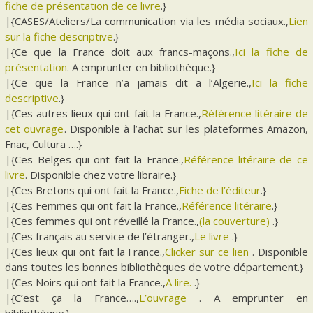
fiche de présentation de ce livre
.}
|{CASES/Ateliers/La communication via les média sociaux.,
Lien
sur la fiche descriptive
.}
|{Ce que la France doit aux francs-maçons.,
Ici la fiche de
présentation
. A emprunter en bibliothèque.}
|{Ce que la France n’a jamais dit a l’Algerie.,
Ici la fiche
descriptive
.}
|{Ces autres lieux qui ont fait la France.,
Référence litéraire de
cet ouvrage
. Disponible à l’achat sur les plateformes Amazon,
Fnac, Cultura ….}
|{Ces Belges qui ont fait la France.,
Référence litéraire de ce
livre
. Disponible chez votre libraire.}
|{Ces Bretons qui ont fait la France.,
Fiche de l’éditeur
.}
|{Ces Femmes qui ont fait la France.,
Référence litéraire
.}
|{Ces femmes qui ont réveillé la France.,
(la couverture)
.}
|{Ces français au service de l’étranger.,
Le livre
.}
|{Ces lieux qui ont fait la France.,
Clicker sur ce lien
. Disponible
dans toutes les bonnes bibliothèques de votre département.}
|{Ces Noirs qui ont fait la France.,
A lire.
.}
|{C’est ça la France….,
L’ouvrage
. A emprunter en