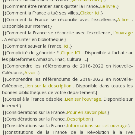
|{Comment être rentier sans quitter la France.,
Le livre
.}
|{Comment la France a tué ses villes.,
Clicker Ici
.}
|{Comment la France se réconcilie avec l’excellence.,
A lire.
.
Disponible sur internet.}
|{Comment la France se réconcilie avec l’excellence.,
L’ouvrage
. A emprunter en bibliothèque.}
|{Comment sauver la France.,
Ici
.}
|{Complicité de génocide ?.,
Clique ICI
. Disponible à l’achat sur
les plateformes Amazon, Fnac, Cultura ….}
|{Comprendre les référendums de 2018-2022 en Nouvelle-
Calédonie.,
A voir
.}
|{Comprendre les référendums de 2018-2022 en Nouvelle-
Calédonie.,
Lien sur la description
. Disponible dans toutes les
bonnes bibliothèques de votre département.}
|{Conseil à la France désolée.,
Lien sur l’ouvrage
. Disponible sur
internet.}
|{Considérations sur la France.,
Pour en savoir plus
.}
|{Considérations sur la France.,
Description
.}
|{Considérations sur la France.,
Informations sur cet ouvrage
.}
|{constitutions de la France de la Révolution à la IVe