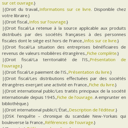
sur cet ouvrage
.}
|{Droit du travail.,
Informations sur ce livre
. Disponible chez
votre libraire.}
|{Droit fiscal.,
Infos sur l’ouvrage
.}
|{Droit fiscal/La retenue à la source applicable aux produits
distribués par des sociétés françaises à des personnes
fiscales dont le siège est hors de France.,
Infos sur ce livre
.}
|{Droit fiscal/La situation des entreprises bénéficiaires de
revenus de valeurs mobilières étrangères.,
Fiche complète
.}
|{Droit fiscal/La territorialité de l’IS.,
Présentation de
l’ouvrage
.}
|{Droit fiscal/Le paiement de l’IS.,
Présentation du livre
.}
|{Droit fiscal/Les distributions effectuées par des sociétés
étrangères exerçant une activité en France.,
Fiche du livre
.}
|{Droit international public/Les traités principaux de la société
internationale depuis 1945.,
Fiche de l’ouvrage
. A emprunter en
bibliothèque.}
|{Droit international public/L’État.,
Description de l’éditeur
.}
|{DSK l’enquête – chronique du scandale New-Yorkais qui
bouleverse la France.,
Références de l’ouvrage
.}