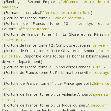
|{Flamboyant Second Empire !.,
Référence litéraire de cet
ouvrage
.}
|{Formation musicale.,
Référence litéraire de ce livre
.}
|{Fortune de France, tome 1.,
Fiche de l’éditeur
.}
|{Fortune de France, tome 10 : Le Lys et la
Pourpre.,
Référence litéraire
.}
|{Fortune de France, tome 11 : La Gloire et les Périls.,
(la
couverture)
.}
|{Fortune de France, tome 12 : Complots et cabales.,
Le livre
.}
|{Fortune de France, tome 13 : Le Glaive et les Amours.,
Clicker
sur ce lien
. Disponible dans toutes les bonnes bibliothèques
de votre département.}
|{Fortune de France, tome 2 : En nos vertes années.,
A lire.
.}
|{Fortune de France, tome 3 : Paris, ma bonne ville.,
L’ouvrage
.}
|{Fortune de France, tome 4 : Le Prince que voilà.,
Suivre ce
lien
.}
|{Fortune de France, tome 5 : La Violente Amour.,
Cliquez sur
ce lien
.}
|{Fortune de France, tome 6 : La Pique du jour.,
A découvrir
.
Disponible dans toutes les bonnes de l’éditeurs.}