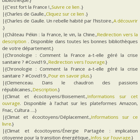
bibliothèque.}
|{C’est fort la France !.,
Suivre ce lien
.}
|{Charles de Gaulle.,
Cliquez sur ce lien
.}
|{Charles de Gaulle. Un rebelle habité par l’histoire.,
A découvrir
.}
|{Château Pékin : la France, le vin, la Chine.,
Redirection vers la
description
. Disponible dans toutes les bonnes bibliothèques
de votre département.}
|{Chronologie : Comment la France a-t-elle géré la crise
sanitaire ? #Covid19.,
Redirection vers l’ouvrage
.}
|{Chronologie : Comment la France a-t-elle géré la crise
sanitaire ? #Covid19.,
Pour en savoir plus
.}
|{Clemenceau. Dans le chaudron des passions
républicaines.,
Description
.}
|{Climat et écocitoyens/Boisement.,
Informations sur cet
ouvrage
. Disponible à l’achat sur les plateformes Amazon,
Fnac, Cultura ….}
|{Climat et écocitoyens/Déplacement.,
Informations sur ce
livre
.}
|{Climat et écocitoyens/Énergie Partagée : implication
citoyenne pour la transition énergétique.,
Infos sur l’ouvrage
.}