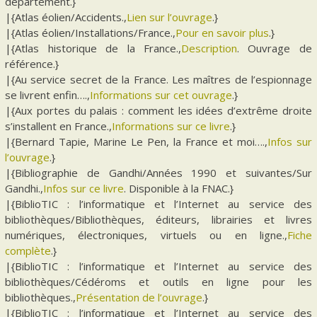
département.}
|{Atlas éolien/Accidents.,
Lien sur l’ouvrage
.}
|{Atlas éolien/Installations/France.,
Pour en savoir plus
.}
|{Atlas historique de la France.,
Description
. Ouvrage de
référence.}
|{Au service secret de la France. Les maîtres de l’espionnage
se livrent enfin….,
Informations sur cet ouvrage
.}
|{Aux portes du palais : comment les idées d’extrême droite
s’installent en France.,
Informations sur ce livre
.}
|{Bernard Tapie, Marine Le Pen, la France et moi….,
Infos sur
l’ouvrage
.}
|{Bibliographie de Gandhi/Années 1990 et suivantes/Sur
Gandhi.,
Infos sur ce livre
. Disponible à la FNAC.}
|{BiblioTIC : l’informatique et l’Internet au service des
bibliothèques/Bibliothèques, éditeurs, librairies et livres
numériques, électroniques, virtuels ou en ligne.,
Fiche
complète
.}
|{BiblioTIC : l’informatique et l’Internet au service des
bibliothèques/Cédéroms et outils en ligne pour les
bibliothèques.,
Présentation de l’ouvrage
.}
|{BiblioTIC : l’informatique et l’Internet au service des