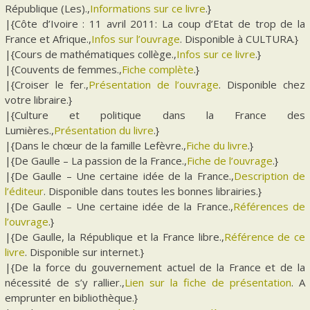
République (Les).,
Informations sur ce livre
.}
|{Côte d’Ivoire : 11 avril 2011: La coup d’Etat de trop de la
France et Afrique.,
Infos sur l’ouvrage
. Disponible à CULTURA.}
|{Cours de mathématiques collège.,
Infos sur ce livre
.}
|{Couvents de femmes.,
Fiche complète
.}
|{Croiser le fer.,
Présentation de l’ouvrage
. Disponible chez
votre libraire.}
|{Culture et politique dans la France des
Lumières.,
Présentation du livre
.}
|{Dans le chœur de la famille Lefèvre.,
Fiche du livre
.}
|{De Gaulle – La passion de la France.,
Fiche de l’ouvrage
.}
|{De Gaulle – Une certaine idée de la France.,
Description de
l’éditeur
. Disponible dans toutes les bonnes librairies.}
|{De Gaulle – Une certaine idée de la France.,
Références de
l’ouvrage
.}
|{De Gaulle, la République et la France libre.,
Référence de ce
livre
. Disponible sur internet.}
|{De la force du gouvernement actuel de la France et de la
nécessité de s’y rallier.,
Lien sur la fiche de présentation
. A
emprunter en bibliothèque.}