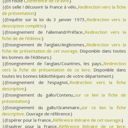
|{En route !.,
Référence de ce livre
.}
|{En selle ! découvrir la France à vélo.,
Redirection vers la fiche
de présentation
.}
|{Enquête sur la loi du 3 janvier 1973.,
Redirection vers la
description complète
.}
|{Enseignement de l’allemand/Préface.,
Redirection vers la
fiche de de l’éditeur
.}
|{Enseignement de l’anglais/Anglicismes.,
Redirection vers la
fiche de présentation de cet ouvrage
. Disponible dans toutes
les bonnes de l’éditeurs.}
|{Enseignement de l’anglais/Countries, les pays.,
Redirection
vers la fiche de présentation de ce livre
. Disponible dans
toutes les bonnes bibliothèques de votre département.}
|{Enseignement de l’espagnol.,
Redirection vers la fiche
descriptive
.}
|{Enseignement du gallo/Contenu.,
sur ce lien la fiche de
présentation
.}
|{Enseignement du gallo/Grammaire.,
sur ce lien la fiche
descriptive
. Ouvrage de référence.}
|{Espérer pour la France.,
Référence litéraire de cet ouvrage
.}
|{Espérer pour la France.,
Référence litéraire de ce livre
.