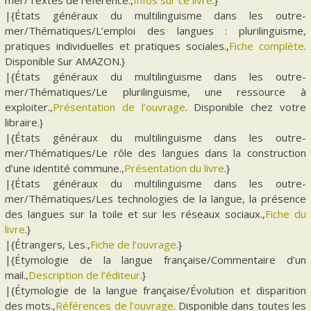
mer/Textes de référence.,
Infos sur ce livre
.}
|{États généraux du multilinguisme dans les outre-
mer/Thématiques/L’emploi des langues : plurilinguisme,
pratiques individuelles et pratiques sociales.,
Fiche complète
.
Disponible Sur AMAZON.}
|{États généraux du multilinguisme dans les outre-
mer/Thématiques/Le plurilinguisme, une ressource à
exploiter.,
Présentation de l’ouvrage
. Disponible chez votre
libraire.}
|{États généraux du multilinguisme dans les outre-
mer/Thématiques/Le rôle des langues dans la construction
d’une identité commune.,
Présentation du livre
.}
|{États généraux du multilinguisme dans les outre-
mer/Thématiques/Les technologies de la langue, la présence
des langues sur la toile et sur les réseaux sociaux.,
Fiche du
livre
.}
|{Étrangers, Les.,
Fiche de l’ouvrage
.}
|{Étymologie de la langue française/Commentaire d’un
mail.,
Description de l’éditeur
.}
|{Étymologie de la langue française/Évolution et disparition
des mots.,
Références de l’ouvrage
. Disponible dans toutes les