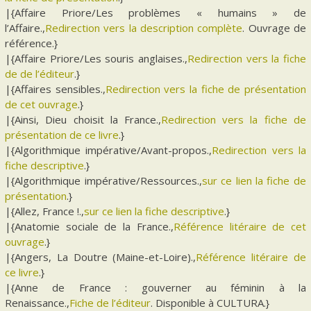
|{Affaire Priore/Les problèmes « humains » de
l’Affaire.,
Redirection vers la description complète
. Ouvrage de
référence.}
|{Affaire Priore/Les souris anglaises.,
Redirection vers la fiche
de de l’éditeur
.}
|{Affaires sensibles.,
Redirection vers la fiche de présentation
de cet ouvrage
.}
|{Ainsi, Dieu choisit la France.,
Redirection vers la fiche de
présentation de ce livre
.}
|{Algorithmique impérative/Avant-propos.,
Redirection vers la
fiche descriptive
.}
|{Algorithmique impérative/Ressources.,
sur ce lien la fiche de
présentation
.}
|{Allez, France !.,
sur ce lien la fiche descriptive
.}
|{Anatomie sociale de la France.,
Référence litéraire de cet
ouvrage
.}
|{Angers, La Doutre (Maine-et-Loire).,
Référence litéraire de
ce livre
.}
|{Anne de France : gouverner au féminin à la
Renaissance.,
Fiche de l’éditeur
. Disponible à CULTURA.}