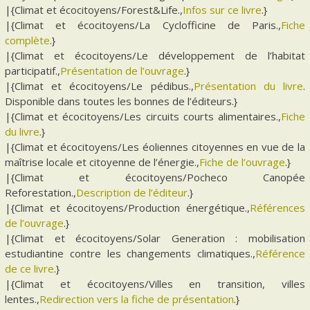
|{Climat et écocitoyens/Forest&Life.,
Infos sur ce livre
.}
|{Climat et écocitoyens/La Cyclofficine de Paris.,
Fiche
complète
.}
|{Climat et écocitoyens/Le développement de l’habitat
participatif.,
Présentation de l’ouvrage
.}
|{Climat et écocitoyens/Le pédibus.,
Présentation du livre
.
Disponible dans toutes les bonnes de l’éditeurs.}
|{Climat et écocitoyens/Les circuits courts alimentaires.,
Fiche
du livre
.}
|{Climat et écocitoyens/Les éoliennes citoyennes en vue de la
maîtrise locale et citoyenne de l’énergie.,
Fiche de l’ouvrage
.}
|{Climat et écocitoyens/Pocheco Canopée
Reforestation.,
Description de l’éditeur
.}
|{Climat et écocitoyens/Production énergétique.,
Références
de l’ouvrage
.}
|{Climat et écocitoyens/Solar Generation : mobilisation
estudiantine contre les changements climatiques.,
Référence
de ce livre
.}
|{Climat et écocitoyens/Villes en transition, villes
lentes.,
Redirection vers la fiche de présentation
.}