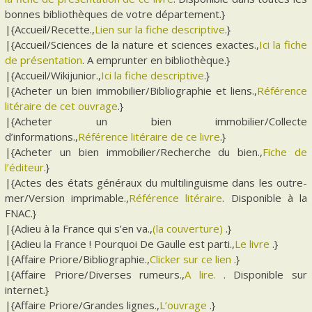
bonnes bibliothèques de votre département.}
|{Accueil/Recette.,
Lien sur la fiche descriptive
.}
|{Accueil/Sciences de la nature et sciences exactes.,
Ici la fiche
de présentation
. A emprunter en bibliothèque.}
|{Accueil/Wikijunior.,
Ici la fiche descriptive
.}
|{Acheter un bien immobilier/Bibliographie et liens.,
Référence
litéraire de cet ouvrage
.}
|{Acheter un bien immobilier/Collecte
d’informations.,
Référence litéraire de ce livre
.}
|{Acheter un bien immobilier/Recherche du bien.,
Fiche de
l’éditeur
.}
|{Actes des états généraux du multilinguisme dans les outre-
mer/Version imprimable.,
Référence litéraire
. Disponible à la
FNAC.}
|{Adieu à la France qui s’en va.,
(la couverture)
.}
|{Adieu la France ! Pourquoi De Gaulle est parti.,
Le livre
.}
|{Affaire Priore/Bibliographie.,
Clicker sur ce lien
.}
|{Affaire Priore/Diverses rumeurs.,
A lire.
. Disponible sur
internet.}
|{Affaire Priore/Grandes lignes.,
L’ouvrage
.}