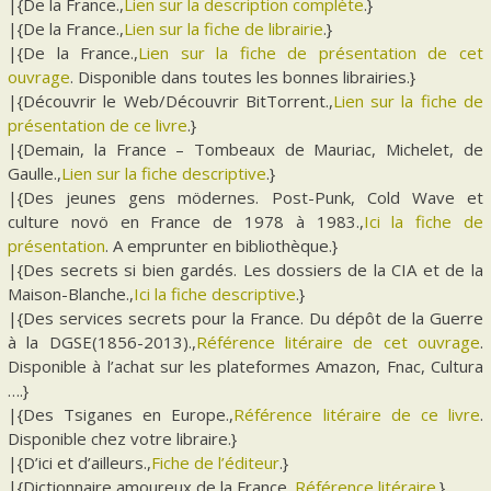
|{De la France.,
Lien sur la description complète
.}
|{De la France.,
Lien sur la fiche de librairie
.}
|{De la France.,
Lien sur la fiche de présentation de cet
ouvrage
. Disponible dans toutes les bonnes librairies.}
|{Découvrir le Web/Découvrir BitTorrent.,
Lien sur la fiche de
présentation de ce livre
.}
|{Demain, la France – Tombeaux de Mauriac, Michelet, de
Gaulle.,
Lien sur la fiche descriptive
.}
|{Des jeunes gens mödernes. Post-Punk, Cold Wave et
culture novö en France de 1978 à 1983.,
Ici la fiche de
présentation
. A emprunter en bibliothèque.}
|{Des secrets si bien gardés. Les dossiers de la CIA et de la
Maison-Blanche.,
Ici la fiche descriptive
.}
|{Des services secrets pour la France. Du dépôt de la Guerre
à la DGSE(1856-2013).,
Référence litéraire de cet ouvrage
.
Disponible à l’achat sur les plateformes Amazon, Fnac, Cultura
….}
|{Des Tsiganes en Europe.,
Référence litéraire de ce livre
.
Disponible chez votre libraire.}
|{D’ici et d’ailleurs.,
Fiche de l’éditeur
.}
|{Dictionnaire amoureux de la France.,
Référence litéraire
.}