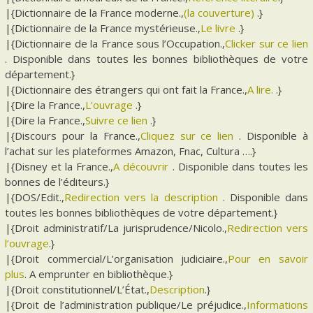
|{Dictionnaire de la France moderne.,
(la couverture)
.}
|{Dictionnaire de la France mystérieuse.,
Le livre
.}
|{Dictionnaire de la France sous l’Occupation.,
Clicker sur ce lien
. Disponible dans toutes les bonnes bibliothèques de votre
département.}
|{Dictionnaire des étrangers qui ont fait la France.,
A lire.
.}
|{Dire la France.,
L’ouvrage
.}
|{Dire la France.,
Suivre ce lien
.}
|{Discours pour la France.,
Cliquez sur ce lien
. Disponible à
l’achat sur les plateformes Amazon, Fnac, Cultura ….}
|{Disney et la France.,
A découvrir
. Disponible dans toutes les
bonnes de l’éditeurs.}
|{DOS/Edit.,
Redirection vers la description
. Disponible dans
toutes les bonnes bibliothèques de votre département.}
|{Droit administratif/La jurisprudence/Nicolo.,
Redirection vers
l’ouvrage
.}
|{Droit commercial/L’organisation judiciaire.,
Pour en savoir
plus
. A emprunter en bibliothèque.}
|{Droit constitutionnel/L’État.,
Description
.}
|{Droit de l’administration publique/Le préjudice.,
Informations