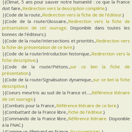
|{Climat, 5 ans pour sauver notre humanité : ce que la France
doit faire.,
Redirection vers la description complète
.}
|{Code de la route.,
Redirection vers la fiche de de l’éditeur
.}
|{Code de la route/Glossaire.,
Redirection vers la fiche de
présentation de cet ouvrage
. Disponible dans toutes les
bonnes de l’éditeurs.}
|{Code de la route/Intersections et priorités.,
Redirection vers
la fiche de présentation de ce livre
.}
|{Code de la route/Introduction historique.,
Redirection vers la
fiche descriptive
.}
|{Code de la route/Piétons.,
sur ce lien la fiche de
présentation
.}
|{Code de la route/Signalisation dynamique.,
sur ce lien la fiche
descriptive
.}
|{Coeurs meurtris au sud de la France et….,
Référence litéraire
de cet ouvrage
.}
|{Combats pour la France.,
Référence litéraire de ce livre
.}
|{Combattant de la France libre.,
Fiche de l’éditeur
.}
|{Commando de la France libre.,
Référence litéraire
. Disponible
à la FNAC.}
|{Comme un Allemand en France.,
(la couverture)
.}