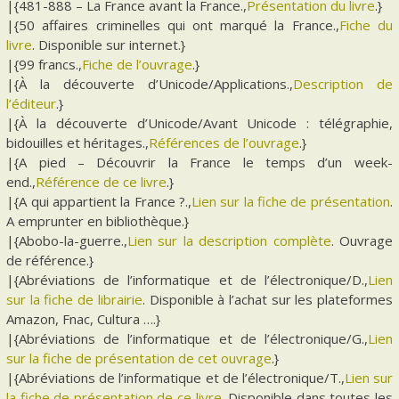
|{481-888 – La France avant la France.,
Présentation du livre
.}
|{50 affaires criminelles qui ont marqué la France.,
Fiche du
livre
. Disponible sur internet.}
|{99 francs.,
Fiche de l’ouvrage
.}
|{À la découverte d’Unicode/Applications.,
Description de
l’éditeur
.}
|{À la découverte d’Unicode/Avant Unicode : télégraphie,
bidouilles et héritages.,
Références de l’ouvrage
.}
|{A pied – Découvrir la France le temps d’un week-
end.,
Référence de ce livre
.}
|{A qui appartient la France ?.,
Lien sur la fiche de présentation
.
A emprunter en bibliothèque.}
|{Abobo-la-guerre.,
Lien sur la description complète
. Ouvrage
de référence.}
|{Abréviations de l’informatique et de l’électronique/D.,
Lien
sur la fiche de librairie
. Disponible à l’achat sur les plateformes
Amazon, Fnac, Cultura ….}
|{Abréviations de l’informatique et de l’électronique/G.,
Lien
sur la fiche de présentation de cet ouvrage
.}
|{Abréviations de l’informatique et de l’électronique/T.,
Lien sur
la fiche de présentation de ce livre
. Disponible dans toutes les