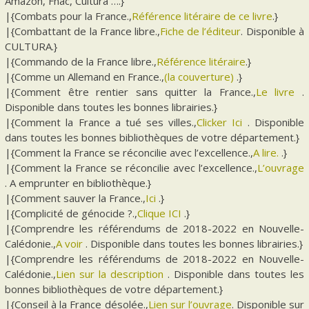
Amazon, Fnac, Cultura ….}
|{Combats pour la France.,
Référence litéraire de ce livre
.}
|{Combattant de la France libre.,
Fiche de l’éditeur
. Disponible à
CULTURA.}
|{Commando de la France libre.,
Référence litéraire
.}
|{Comme un Allemand en France.,
(la couverture)
.}
|{Comment être rentier sans quitter la France.,
Le livre
.
Disponible dans toutes les bonnes librairies.}
|{Comment la France a tué ses villes.,
Clicker Ici
. Disponible
dans toutes les bonnes bibliothèques de votre département.}
|{Comment la France se réconcilie avec l’excellence.,
A lire.
.}
|{Comment la France se réconcilie avec l’excellence.,
L’ouvrage
. A emprunter en bibliothèque.}
|{Comment sauver la France.,
Ici
.}
|{Complicité de génocide ?.,
Clique ICI
.}
|{Comprendre les référendums de 2018-2022 en Nouvelle-
Calédonie.,
A voir
. Disponible dans toutes les bonnes librairies.}
|{Comprendre les référendums de 2018-2022 en Nouvelle-
Calédonie.,
Lien sur la description
. Disponible dans toutes les
bonnes bibliothèques de votre département.}
|{Conseil à la France désolée.,
Lien sur l’ouvrage
. Disponible sur