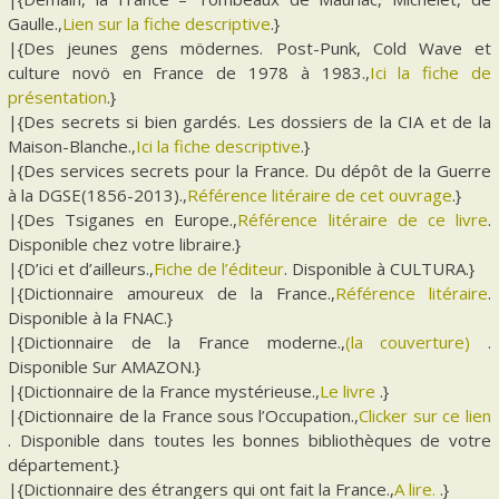
Gaulle.,
Lien sur la fiche descriptive
.}
|{Des jeunes gens mödernes. Post-Punk, Cold Wave et
culture novö en France de 1978 à 1983.,
Ici la fiche de
présentation
.}
|{Des secrets si bien gardés. Les dossiers de la CIA et de la
Maison-Blanche.,
Ici la fiche descriptive
.}
|{Des services secrets pour la France. Du dépôt de la Guerre
à la DGSE(1856-2013).,
Référence litéraire de cet ouvrage
.}
|{Des Tsiganes en Europe.,
Référence litéraire de ce livre
.
Disponible chez votre libraire.}
|{D’ici et d’ailleurs.,
Fiche de l’éditeur
. Disponible à CULTURA.}
|{Dictionnaire amoureux de la France.,
Référence litéraire
.
Disponible à la FNAC.}
|{Dictionnaire de la France moderne.,
(la couverture)
.
Disponible Sur AMAZON.}
|{Dictionnaire de la France mystérieuse.,
Le livre
.}
|{Dictionnaire de la France sous l’Occupation.,
Clicker sur ce lien
. Disponible dans toutes les bonnes bibliothèques de votre
département.}
|{Dictionnaire des étrangers qui ont fait la France.,
A lire.
.}