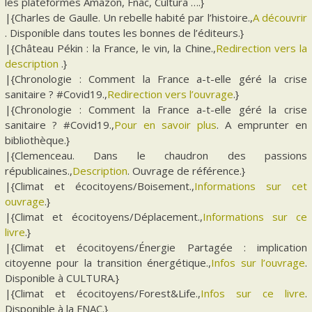
les plateformes Amazon, Fnac, Cultura ….}
|{Charles de Gaulle. Un rebelle habité par l’histoire.,
A découvrir
. Disponible dans toutes les bonnes de l’éditeurs.}
|{Château Pékin : la France, le vin, la Chine.,
Redirection vers la
description
.}
|{Chronologie : Comment la France a-t-elle géré la crise
sanitaire ? #Covid19.,
Redirection vers l’ouvrage
.}
|{Chronologie : Comment la France a-t-elle géré la crise
sanitaire ? #Covid19.,
Pour en savoir plus
. A emprunter en
bibliothèque.}
|{Clemenceau. Dans le chaudron des passions
républicaines.,
Description
. Ouvrage de référence.}
|{Climat et écocitoyens/Boisement.,
Informations sur cet
ouvrage
.}
|{Climat et écocitoyens/Déplacement.,
Informations sur ce
livre
.}
|{Climat et écocitoyens/Énergie Partagée : implication
citoyenne pour la transition énergétique.,
Infos sur l’ouvrage
.
Disponible à CULTURA.}
|{Climat et écocitoyens/Forest&Life.,
Infos sur ce livre
.
Disponible à la FNAC.}