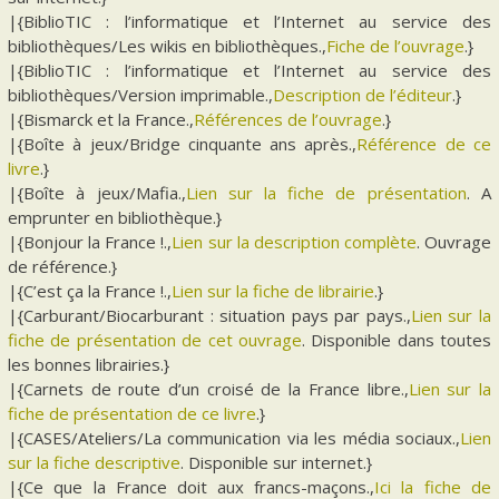
|{BiblioTIC : l’informatique et l’Internet au service des
bibliothèques/Les wikis en bibliothèques.,
Fiche de l’ouvrage
.}
|{BiblioTIC : l’informatique et l’Internet au service des
bibliothèques/Version imprimable.,
Description de l’éditeur
.}
|{Bismarck et la France.,
Références de l’ouvrage
.}
|{Boîte à jeux/Bridge cinquante ans après.,
Référence de ce
livre
.}
|{Boîte à jeux/Mafia.,
Lien sur la fiche de présentation
. A
emprunter en bibliothèque.}
|{Bonjour la France !.,
Lien sur la description complète
. Ouvrage
de référence.}
|{C’est ça la France !.,
Lien sur la fiche de librairie
.}
|{Carburant/Biocarburant : situation pays par pays.,
Lien sur la
fiche de présentation de cet ouvrage
. Disponible dans toutes
les bonnes librairies.}
|{Carnets de route d’un croisé de la France libre.,
Lien sur la
fiche de présentation de ce livre
.}
|{CASES/Ateliers/La communication via les média sociaux.,
Lien
sur la fiche descriptive
. Disponible sur internet.}
|{Ce que la France doit aux francs-maçons.,
Ici la fiche de