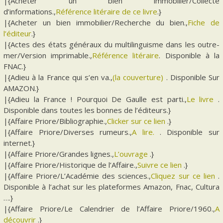
|{Acheter un bien immobilier/Collecte
d’informations.,
Référence litéraire de ce livre
.}
|{Acheter un bien immobilier/Recherche du bien.,
Fiche de
l’éditeur
.}
|{Actes des états généraux du multilinguisme dans les outre-
mer/Version imprimable.,
Référence litéraire
. Disponible à la
FNAC.}
|{Adieu à la France qui s’en va.,
(la couverture)
. Disponible Sur
AMAZON.}
|{Adieu la France ! Pourquoi De Gaulle est parti.,
Le livre
.
Disponible dans toutes les bonnes de l’éditeurs.}
|{Affaire Priore/Bibliographie.,
Clicker sur ce lien
.}
|{Affaire Priore/Diverses rumeurs.,
A lire.
. Disponible sur
internet.}
|{Affaire Priore/Grandes lignes.,
L’ouvrage
.}
|{Affaire Priore/Historique de l’Affaire.,
Suivre ce lien
.}
|{Affaire Priore/L’Académie des sciences.,
Cliquez sur ce lien
.
Disponible à l’achat sur les plateformes Amazon, Fnac, Cultura
….}
|{Affaire Priore/Le Calendrier de l’Affaire Priore/1960.,
A
découvrir
.}