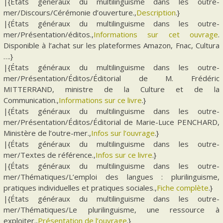
|{États généraux du multilinguisme dans les outre-
mer/Discours/Cérémonie d’ouverture.,
Description
.}
|{États généraux du multilinguisme dans les outre-
mer/Présentation/éditos.,
Informations sur cet ouvrage
.
Disponible à l’achat sur les plateformes Amazon, Fnac, Cultura
….}
|{États généraux du multilinguisme dans les outre-
mer/Présentation/Éditos/Éditorial de M. Frédéric
MITTERRAND, ministre de la Culture et de la
Communication.,
Informations sur ce livre
.}
|{États généraux du multilinguisme dans les outre-
mer/Présentation/Éditos/Éditorial de Marie-Luce PENCHARD,
Ministère de l’outre-mer.,
Infos sur l’ouvrage
.}
|{États généraux du multilinguisme dans les outre-
mer/Textes de référence.,
Infos sur ce livre
.}
|{États généraux du multilinguisme dans les outre-
mer/Thématiques/L’emploi des langues : plurilinguisme,
pratiques individuelles et pratiques sociales.,
Fiche complète
.}
|{États généraux du multilinguisme dans les outre-
mer/Thématiques/Le plurilinguisme, une ressource à
exploiter.,
Présentation de l’ouvrage
.}