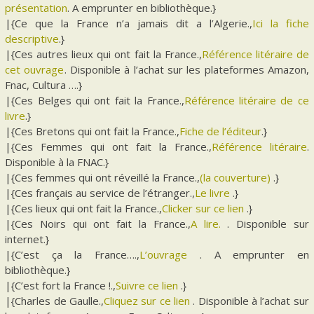
présentation
. A emprunter en bibliothèque.}
|{Ce que la France n’a jamais dit a l’Algerie.,
Ici la fiche
descriptive
.}
|{Ces autres lieux qui ont fait la France.,
Référence litéraire de
cet ouvrage
. Disponible à l’achat sur les plateformes Amazon,
Fnac, Cultura ….}
|{Ces Belges qui ont fait la France.,
Référence litéraire de ce
livre
.}
|{Ces Bretons qui ont fait la France.,
Fiche de l’éditeur
.}
|{Ces Femmes qui ont fait la France.,
Référence litéraire
.
Disponible à la FNAC.}
|{Ces femmes qui ont réveillé la France.,
(la couverture)
.}
|{Ces français au service de l’étranger.,
Le livre
.}
|{Ces lieux qui ont fait la France.,
Clicker sur ce lien
.}
|{Ces Noirs qui ont fait la France.,
A lire.
. Disponible sur
internet.}
|{C’est ça la France….,
L’ouvrage
. A emprunter en
bibliothèque.}
|{C’est fort la France !.,
Suivre ce lien
.}
|{Charles de Gaulle.,
Cliquez sur ce lien
. Disponible à l’achat sur