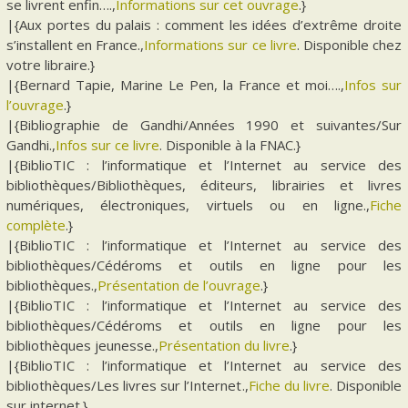
se livrent enfin….,
Informations sur cet ouvrage
.}
|{Aux portes du palais : comment les idées d’extrême droite
s’installent en France.,
Informations sur ce livre
. Disponible chez
votre libraire.}
|{Bernard Tapie, Marine Le Pen, la France et moi….,
Infos sur
l’ouvrage
.}
|{Bibliographie de Gandhi/Années 1990 et suivantes/Sur
Gandhi.,
Infos sur ce livre
. Disponible à la FNAC.}
|{BiblioTIC : l’informatique et l’Internet au service des
bibliothèques/Bibliothèques, éditeurs, librairies et livres
numériques, électroniques, virtuels ou en ligne.,
Fiche
complète
.}
|{BiblioTIC : l’informatique et l’Internet au service des
bibliothèques/Cédéroms et outils en ligne pour les
bibliothèques.,
Présentation de l’ouvrage
.}
|{BiblioTIC : l’informatique et l’Internet au service des
bibliothèques/Cédéroms et outils en ligne pour les
bibliothèques jeunesse.,
Présentation du livre
.}
|{BiblioTIC : l’informatique et l’Internet au service des
bibliothèques/Les livres sur l’Internet.,
Fiche du livre
. Disponible
sur internet.}