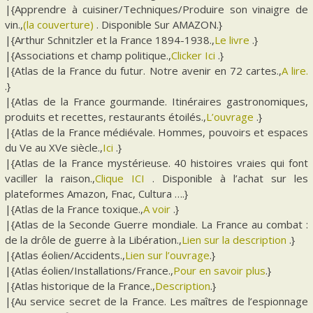
|{Apprendre à cuisiner/Techniques/Produire son vinaigre de
vin.,
(la couverture)
. Disponible Sur AMAZON.}
|{Arthur Schnitzler et la France 1894-1938.,
Le livre
.}
|{Associations et champ politique.,
Clicker Ici
.}
|{Atlas de la France du futur. Notre avenir en 72 cartes.,
A lire.
.}
|{Atlas de la France gourmande. Itinéraires gastronomiques,
produits et recettes, restaurants étoilés.,
L’ouvrage
.}
|{Atlas de la France médiévale. Hommes, pouvoirs et espaces
du Ve au XVe siècle.,
Ici
.}
|{Atlas de la France mystérieuse. 40 histoires vraies qui font
vaciller la raison.,
Clique ICI
. Disponible à l’achat sur les
plateformes Amazon, Fnac, Cultura ….}
|{Atlas de la France toxique.,
A voir
.}
|{Atlas de la Seconde Guerre mondiale. La France au combat :
de la drôle de guerre à la Libération.,
Lien sur la description
.}
|{Atlas éolien/Accidents.,
Lien sur l’ouvrage
.}
|{Atlas éolien/Installations/France.,
Pour en savoir plus
.}
|{Atlas historique de la France.,
Description
.}
|{Au service secret de la France. Les maîtres de l’espionnage