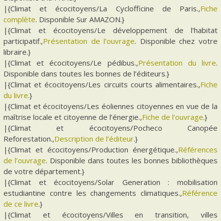
|{Climat et écocitoyens/La Cyclofficine de Paris.,
Fiche
complète
. Disponible Sur AMAZON.}
|{Climat et écocitoyens/Le développement de l’habitat
participatif.,
Présentation de l’ouvrage
. Disponible chez votre
libraire.}
|{Climat et écocitoyens/Le pédibus.,
Présentation du livre
.
Disponible dans toutes les bonnes de l’éditeurs.}
|{Climat et écocitoyens/Les circuits courts alimentaires.,
Fiche
du livre
.}
|{Climat et écocitoyens/Les éoliennes citoyennes en vue de la
maîtrise locale et citoyenne de l’énergie.,
Fiche de l’ouvrage
.}
|{Climat et écocitoyens/Pocheco Canopée
Reforestation.,
Description de l’éditeur
.}
|{Climat et écocitoyens/Production énergétique.,
Références
de l’ouvrage
. Disponible dans toutes les bonnes bibliothèques
de votre département.}
|{Climat et écocitoyens/Solar Generation : mobilisation
estudiantine contre les changements climatiques.,
Référence
de ce livre
.}
|{Climat et écocitoyens/Villes en transition, villes