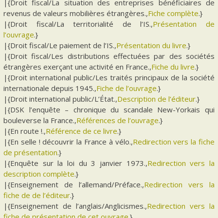
|{Droit fiscal/La situation des entreprises bénéficiaires de
revenus de valeurs mobilières étrangères.,
Fiche complète
.}
|{Droit fiscal/La territorialité de l’IS.,
Présentation de
l’ouvrage
.}
|{Droit fiscal/Le paiement de l’IS.,
Présentation du livre
.}
|{Droit fiscal/Les distributions effectuées par des sociétés
étrangères exerçant une activité en France.,
Fiche du livre
.}
|{Droit international public/Les traités principaux de la société
internationale depuis 1945.,
Fiche de l’ouvrage
.}
|{Droit international public/L’État.,
Description de l’éditeur
.}
|{DSK l’enquête – chronique du scandale New-Yorkais qui
bouleverse la France.,
Références de l’ouvrage
.}
|{En route !.,
Référence de ce livre
.}
|{En selle ! découvrir la France à vélo.,
Redirection vers la fiche
de présentation
.}
|{Enquête sur la loi du 3 janvier 1973.,
Redirection vers la
description complète
.}
|{Enseignement de l’allemand/Préface.,
Redirection vers la
fiche de de l’éditeur
.}
|{Enseignement de l’anglais/Anglicismes.,
Redirection vers la
fiche de présentation de cet ouvrage
.}