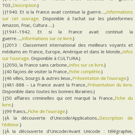
T03.,
Description
.}
|{1940. Et si la France avait continue la guerre….,
Informations
sur cet ouvrage
. Disponible à l’achat sur les plateformes
Amazon, Fnac, Cultura ….}
|{1941-1942. Et si la France avait continué la
guerre….,
Informations sur ce livre
.}
|{2013 : Classement international des meilleurs voyants et
médiums en France, Europe, Amérique et dans le Monde.,
Infos
sur l’ouvrage
. Disponible à CULTURA.}
|{2050, la France sans carbone.,
Infos sur ce livre
.}
|{40 façons de visiter la France.,
Fiche complète
.}
|{46 villes, bourgs & autres lieux.,
Présentation de l’ouvrage
.}
|{481-888 – La France avant la France.,
Présentation du livre
.
Disponible dans toutes les bonnes librairies.}
|{50 affaires criminelles qui ont marqué la France.,
Fiche du
livre
.}
|{99 francs.,
Fiche de l’ouvrage
.}
|{À la découverte d’Unicode/Applications.,
Description de
l’éditeur
.}
|{À la découverte d’Unicode/Avant Unicode : télégraphie,