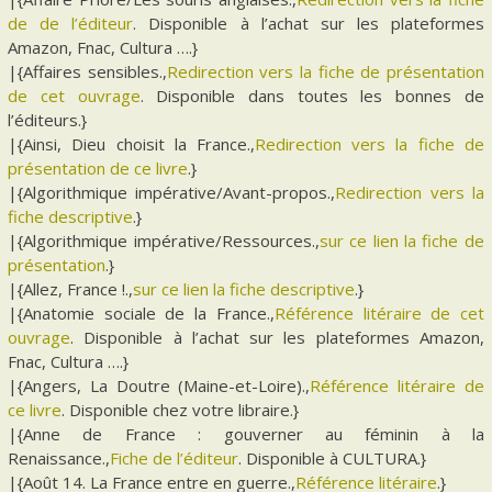
de de l’éditeur
. Disponible à l’achat sur les plateformes
Amazon, Fnac, Cultura ….}
|{Affaires sensibles.,
Redirection vers la fiche de présentation
de cet ouvrage
. Disponible dans toutes les bonnes de
l’éditeurs.}
|{Ainsi, Dieu choisit la France.,
Redirection vers la fiche de
présentation de ce livre
.}
|{Algorithmique impérative/Avant-propos.,
Redirection vers la
fiche descriptive
.}
|{Algorithmique impérative/Ressources.,
sur ce lien la fiche de
présentation
.}
|{Allez, France !.,
sur ce lien la fiche descriptive
.}
|{Anatomie sociale de la France.,
Référence litéraire de cet
ouvrage
. Disponible à l’achat sur les plateformes Amazon,
Fnac, Cultura ….}
|{Angers, La Doutre (Maine-et-Loire).,
Référence litéraire de
ce livre
. Disponible chez votre libraire.}
|{Anne de France : gouverner au féminin à la
Renaissance.,
Fiche de l’éditeur
. Disponible à CULTURA.}
|{Août 14. La France entre en guerre.,
Référence litéraire
.}