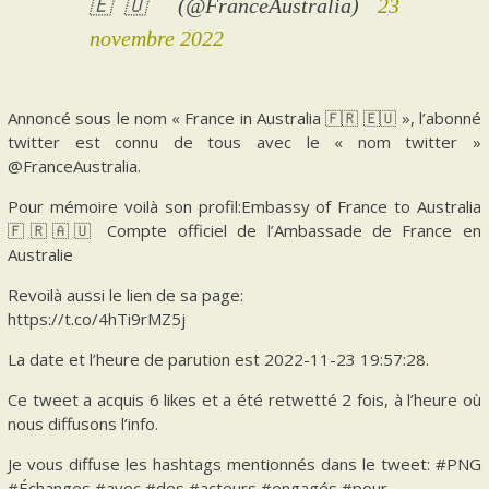
🇪🇺 (@FranceAustralia)
23
novembre 2022
Annoncé sous le nom « France in Australia 🇫🇷 🇪🇺 », l’abonné
twitter est connu de tous avec le « nom twitter »
@FranceAustralia.
Pour mémoire voilà son profil:Embassy of France to Australia
🇫🇷🇦🇺 Compte officiel de l’Ambassade de France en
Australie
Revoilà aussi le lien de sa page:
https://t.co/4hTi9rMZ5j
La date et l’heure de parution est 2022-11-23 19:57:28.
Ce tweet a acquis 6 likes et a été retwetté 2 fois, à l’heure où
nous diffusons l’info.
Je vous diffuse les hashtags mentionnés dans le tweet: #PNG
#Échanges #avec #des #acteurs #engagés #pour.