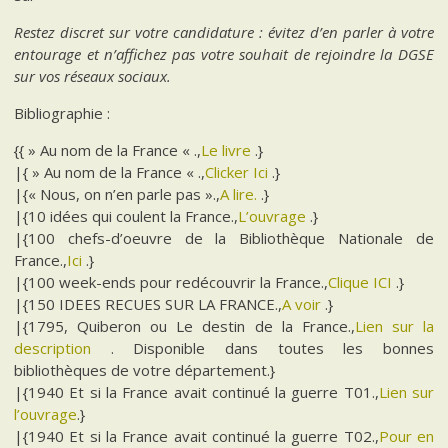
Restez discret sur votre candidature : évitez d’en parler à votre
entourage et n’affichez pas votre souhait de rejoindre la DGSE
sur vos réseaux sociaux.
Bibliographie :
{{ » Au nom de la France « .,
Le livre
.}
|{ » Au nom de la France « .,
Clicker Ici
.}
|{« Nous, on n’en parle pas ».,
A lire.
.}
|{10 idées qui coulent la France.,
L’ouvrage
.}
|{100 chefs-d’oeuvre de la Bibliothèque Nationale de
France.,
Ici
.}
|{100 week-ends pour redécouvrir la France.,
Clique ICI
.}
|{150 IDEES RECUES SUR LA FRANCE.,
A voir
.}
|{1795, Quiberon ou Le destin de la France.,
Lien sur la
description
. Disponible dans toutes les bonnes
bibliothèques de votre département.}
|{1940 Et si la France avait continué la guerre T01.,
Lien sur
l’ouvrage
.}
|{1940 Et si la France avait continué la guerre T02.,
Pour en