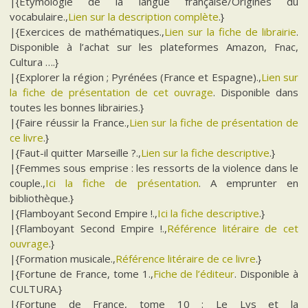
|{Étymologie de la langue française/Origines du
vocabulaire.,
Lien sur la description complète
.}
|{Exercices de mathématiques.,
Lien sur la fiche de librairie
.
Disponible à l’achat sur les plateformes Amazon, Fnac,
Cultura ….}
|{Explorer la région ; Pyrénées (France et Espagne).,
Lien sur
la fiche de présentation de cet ouvrage
. Disponible dans
toutes les bonnes librairies.}
|{Faire réussir la France.,
Lien sur la fiche de présentation de
ce livre
.}
|{Faut-il quitter Marseille ?.,
Lien sur la fiche descriptive
.}
|{Femmes sous emprise : les ressorts de la violence dans le
couple.,
Ici la fiche de présentation
. A emprunter en
bibliothèque.}
|{Flamboyant Second Empire !.,
Ici la fiche descriptive
.}
|{Flamboyant Second Empire !.,
Référence litéraire de cet
ouvrage
.}
|{Formation musicale.,
Référence litéraire de ce livre
.}
|{Fortune de France, tome 1.,
Fiche de l’éditeur
. Disponible à
CULTURA.}
|{Fortune de France, tome 10 : Le Lys et la