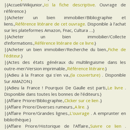
|{Accueil/Wikijunior.,
Ici la fiche descriptive
. Ouvrage de
référence.}
|{Acheter un bien immobilier/Bibliographie et
liens.,
Référence litéraire de cet ouvrage
. Disponible à l’achat
sur les plateformes Amazon, Fnac, Cultura ….}
|{Acheter un bien immobilier/Collecte
d’informations.,
Référence litéraire de ce livre
.}
|{Acheter un bien immobilier/Recherche du bien.,
Fiche de
l’éditeur
.}
|{Actes des états généraux du multilinguisme dans les
outre-mer/Version imprimable.,
Référence litéraire
.}
|{Adieu à la France qui s’en va.,
(la couverture)
. Disponible
Sur AMAZON.}
|{Adieu la France ! Pourquoi De Gaulle est parti.,
Le livre
.
Disponible dans toutes les bonnes de l’éditeurs.}
|{Affaire Priore/Bibliographie.,
Clicker sur ce lien
.}
|{Affaire Priore/Diverses rumeurs.,
A lire.
.}
|{Affaire Priore/Grandes lignes.,
L’ouvrage
. A emprunter en
bibliothèque.}
|{Affaire Priore/Historique de l’Affaire.,
Suivre ce lien
.