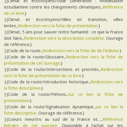
|{Climat et écocitoyens/Solar Generation : mobilisation
estudiantine contre les changements climatiques.,
Référence
de ce livre
.}
|{Climat et écocitoyens/Villes en transition, villes
lentes.,
Redirection vers la fiche de présentation
.}
|{Climat, 5 ans pour sauver notre humanité : ce que la France
doit faire.,
Redirection vers la description complète
. Ouvrage
de référence.}
|{Code de la route.,
Redirection vers la fiche de de l’éditeur
.}
|{Code de la route/Glossaire.,
Redirection vers la fiche de
présentation de cet ouvrage
.}
|{Code de la route/Intersections et priorités.,
Redirection
vers la fiche de présentation de ce livre
.}
|{Code de la route/Introduction historique.,
Redirection vers
la fiche descriptive
.}
|{Code de la route/Piétons.,
sur ce lien la fiche de
présentation
.}
|{Code de la route/Signalisation dynamique.,
sur ce lien la
fiche descriptive
. Ouvrage de référence.}
|{Coeurs meurtris au sud de la France et….,
Référence
litéraire de cet ouvrage
. Disponible à l’achat sur les