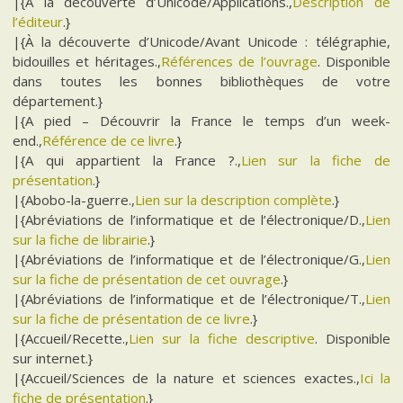
|{À la découverte d’Unicode/Applications.,
Description de
l’éditeur
.}
|{À la découverte d’Unicode/Avant Unicode : télégraphie,
bidouilles et héritages.,
Références de l’ouvrage
. Disponible
dans toutes les bonnes bibliothèques de votre
département.}
|{A pied – Découvrir la France le temps d’un week-
end.,
Référence de ce livre
.}
|{A qui appartient la France ?.,
Lien sur la fiche de
présentation
.}
|{Abobo-la-guerre.,
Lien sur la description complète
.}
|{Abréviations de l’informatique et de l’électronique/D.,
Lien
sur la fiche de librairie
.}
|{Abréviations de l’informatique et de l’électronique/G.,
Lien
sur la fiche de présentation de cet ouvrage
.}
|{Abréviations de l’informatique et de l’électronique/T.,
Lien
sur la fiche de présentation de ce livre
.}
|{Accueil/Recette.,
Lien sur la fiche descriptive
. Disponible
sur internet.}
|{Accueil/Sciences de la nature et sciences exactes.,
Ici la
fiche de présentation
.}