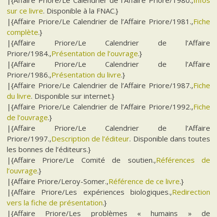
|{Affaire Priore/Le Calendrier de l’Affaire Priore/1980.,
Infos
sur ce livre
. Disponible à la FNAC.}
|{Affaire Priore/Le Calendrier de l’Affaire Priore/1981.,
Fiche
complète
.}
|{Affaire Priore/Le Calendrier de l’Affaire
Priore/1984.,
Présentation de l’ouvrage
.}
|{Affaire Priore/Le Calendrier de l’Affaire
Priore/1986.,
Présentation du livre
.}
|{Affaire Priore/Le Calendrier de l’Affaire Priore/1987.,
Fiche
du livre
. Disponible sur internet.}
|{Affaire Priore/Le Calendrier de l’Affaire Priore/1992.,
Fiche
de l’ouvrage
.}
|{Affaire Priore/Le Calendrier de l’Affaire
Priore/1997.,
Description de l’éditeur
. Disponible dans toutes
les bonnes de l’éditeurs.}
|{Affaire Priore/Le Comité de soutien.,
Références de
l’ouvrage
.}
|{Affaire Priore/Leroy-Somer.,
Référence de ce livre
.}
|{Affaire Priore/Les expériences biologiques.,
Redirection
vers la fiche de présentation
.}
|{Affaire Priore/Les problèmes « humains » de