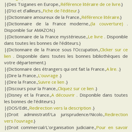
|{Des Tsiganes en Europe.,
Référence litéraire de ce livre
.}
|{D’ici et d’ailleurs.,
Fiche de l’éditeur
.}
|{Dictionnaire amoureux de la France.,
Référence litéraire
.}
|{Dictionnaire de la France moderne.,
(la couverture)
.
Disponible Sur AMAZON.}
|{Dictionnaire de la France mystérieuse.,
Le livre
. Disponible
dans toutes les bonnes de l’éditeurs.}
|{Dictionnaire de la France sous l’Occupation.,
Clicker sur ce
lien
. Disponible dans toutes les bonnes bibliothèques de
votre département.}
|{Dictionnaire des étrangers qui ont fait la France.,
A lire.
.}
|{Dire la France.,
L’ouvrage
.}
|{Dire la France.,
Suivre ce lien
.}
|{Discours pour la France.,
Cliquez sur ce lien
.}
|{Disney et la France.,
A découvrir
. Disponible dans toutes
les bonnes de l’éditeurs.}
|{DOS/Edit.,
Redirection vers la description
.}
|{Droit administratif/La jurisprudence/Nicolo.,
Redirection
vers l’ouvrage
.}
|{Droit commercial/L’organisation judiciaire.,
Pour en savoir