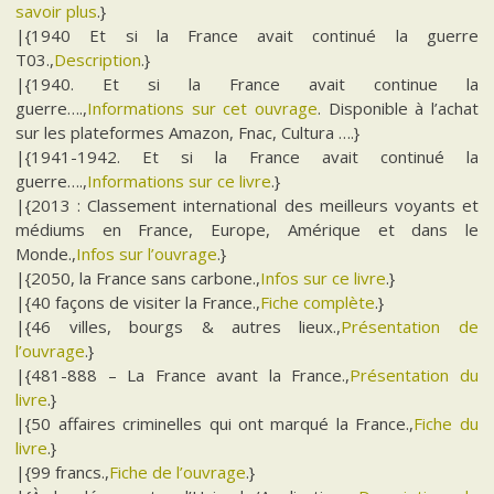
savoir plus
.}
|{1940 Et si la France avait continué la guerre
T03.,
Description
.}
|{1940. Et si la France avait continue la
guerre….,
Informations sur cet ouvrage
. Disponible à l’achat
sur les plateformes Amazon, Fnac, Cultura ….}
|{1941-1942. Et si la France avait continué la
guerre….,
Informations sur ce livre
.}
|{2013 : Classement international des meilleurs voyants et
médiums en France, Europe, Amérique et dans le
Monde.,
Infos sur l’ouvrage
.}
|{2050, la France sans carbone.,
Infos sur ce livre
.}
|{40 façons de visiter la France.,
Fiche complète
.}
|{46 villes, bourgs & autres lieux.,
Présentation de
l’ouvrage
.}
|{481-888 – La France avant la France.,
Présentation du
livre
.}
|{50 affaires criminelles qui ont marqué la France.,
Fiche du
livre
.}
|{99 francs.,
Fiche de l’ouvrage
.}