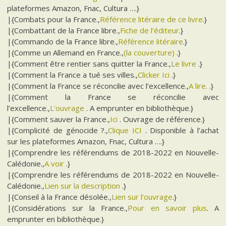
plateformes Amazon, Fnac, Cultura ….}
|{Combats pour la France.,
Référence litéraire de ce livre
.}
|{Combattant de la France libre.,
Fiche de l’éditeur
.}
|{Commando de la France libre.,
Référence litéraire
.}
|{Comme un Allemand en France.,
(la couverture)
.}
|{Comment être rentier sans quitter la France.,
Le livre
.}
|{Comment la France a tué ses villes.,
Clicker Ici
.}
|{Comment la France se réconcilie avec l’excellence.,
A lire.
.}
|{Comment la France se réconcilie avec
l’excellence.,
L’ouvrage
. A emprunter en bibliothèque.}
|{Comment sauver la France.,
Ici
. Ouvrage de référence.}
|{Complicité de génocide ?.,
Clique ICI
. Disponible à l’achat
sur les plateformes Amazon, Fnac, Cultura ….}
|{Comprendre les référendums de 2018-2022 en Nouvelle-
Calédonie.,
A voir
.}
|{Comprendre les référendums de 2018-2022 en Nouvelle-
Calédonie.,
Lien sur la description
.}
|{Conseil à la France désolée.,
Lien sur l’ouvrage
.}
|{Considérations sur la France.,
Pour en savoir plus
. A
emprunter en bibliothèque.}