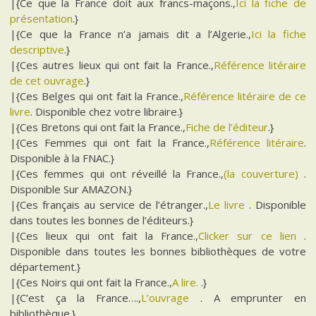
|{Ce que la France doit aux francs-maçons.,
Ici la fiche de
présentation
.}
|{Ce que la France n’a jamais dit a l’Algerie.,
Ici la fiche
descriptive
.}
|{Ces autres lieux qui ont fait la France.,
Référence litéraire
de cet ouvrage
.}
|{Ces Belges qui ont fait la France.,
Référence litéraire de ce
livre
. Disponible chez votre libraire.}
|{Ces Bretons qui ont fait la France.,
Fiche de l’éditeur
.}
|{Ces Femmes qui ont fait la France.,
Référence litéraire
.
Disponible à la FNAC.}
|{Ces femmes qui ont réveillé la France.,
(la couverture)
.
Disponible Sur AMAZON.}
|{Ces français au service de l’étranger.,
Le livre
. Disponible
dans toutes les bonnes de l’éditeurs.}
|{Ces lieux qui ont fait la France.,
Clicker sur ce lien
.
Disponible dans toutes les bonnes bibliothèques de votre
département.}
|{Ces Noirs qui ont fait la France.,
A lire.
.}
|{C’est ça la France….,
L’ouvrage
. A emprunter en
bibliothèque.}