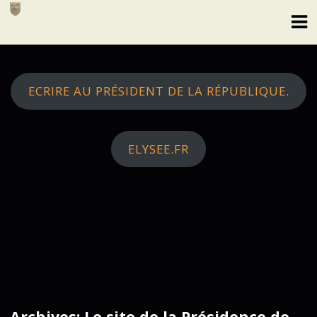
Skip
to
content
ECRIRE AU PRÉSIDENT DE LA RÉPUBLIQUE.
ELYSEE.FR
Archives: Le site de la Présidence de