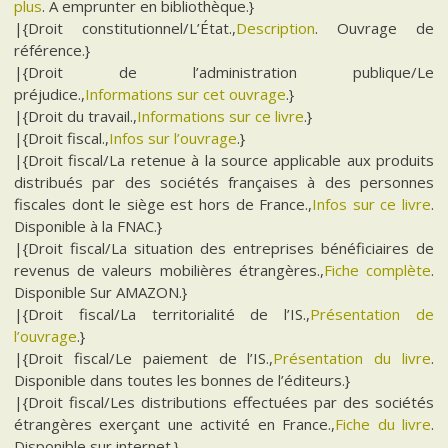
plus
. A emprunter en bibliothèque.}
|{Droit constitutionnel/L’État.,
Description
. Ouvrage de
référence.}
|{Droit de l’administration publique/Le
préjudice.,
Informations sur cet ouvrage
.}
|{Droit du travail.,
Informations sur ce livre
.}
|{Droit fiscal.,
Infos sur l’ouvrage
.}
|{Droit fiscal/La retenue à la source applicable aux produits
distribués par des sociétés françaises à des personnes
fiscales dont le siège est hors de France.,
Infos sur ce livre
.
Disponible à la FNAC.}
|{Droit fiscal/La situation des entreprises bénéficiaires de
revenus de valeurs mobilières étrangères.,
Fiche complète
.
Disponible Sur AMAZON.}
|{Droit fiscal/La territorialité de l’IS.,
Présentation de
l’ouvrage
.}
|{Droit fiscal/Le paiement de l’IS.,
Présentation du livre
.
Disponible dans toutes les bonnes de l’éditeurs.}
|{Droit fiscal/Les distributions effectuées par des sociétés
étrangères exerçant une activité en France.,
Fiche du livre
.
Disponible sur internet.}