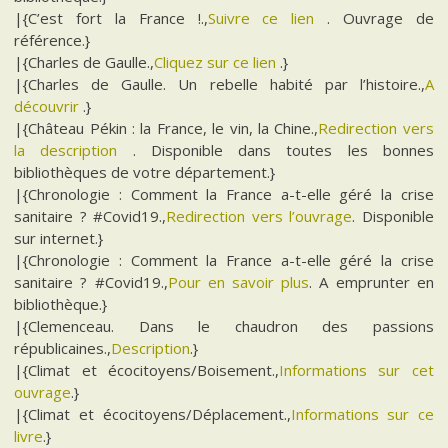
|{C’est fort la France !.,
Suivre ce lien
. Ouvrage de
référence.}
|{Charles de Gaulle.,
Cliquez sur ce lien
.}
|{Charles de Gaulle. Un rebelle habité par l’histoire.,
A
découvrir
.}
|{Château Pékin : la France, le vin, la Chine.,
Redirection vers
la description
. Disponible dans toutes les bonnes
bibliothèques de votre département.}
|{Chronologie : Comment la France a-t-elle géré la crise
sanitaire ? #Covid19.,
Redirection vers l’ouvrage
. Disponible
sur internet.}
|{Chronologie : Comment la France a-t-elle géré la crise
sanitaire ? #Covid19.,
Pour en savoir plus
. A emprunter en
bibliothèque.}
|{Clemenceau. Dans le chaudron des passions
républicaines.,
Description
.}
|{Climat et écocitoyens/Boisement.,
Informations sur cet
ouvrage
.}
|{Climat et écocitoyens/Déplacement.,
Informations sur ce
livre
.}