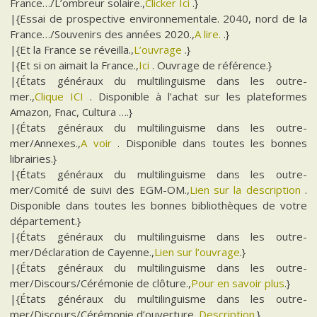
France…/L’ombreur solaire.,
Clicker Ici
.}
|{Essai de prospective environnementale. 2040, nord de la
France…/Souvenirs des années 2020.,
A lire.
.}
|{Et la France se réveilla.,
L’ouvrage
.}
|{Et si on aimait la France.,
Ici
. Ouvrage de référence.}
|{États généraux du multilinguisme dans les outre-
mer.,
Clique ICI
. Disponible à l’achat sur les plateformes
Amazon, Fnac, Cultura ….}
|{États généraux du multilinguisme dans les outre-
mer/Annexes.,
A voir
. Disponible dans toutes les bonnes
librairies.}
|{États généraux du multilinguisme dans les outre-
mer/Comité de suivi des EGM-OM.,
Lien sur la description
.
Disponible dans toutes les bonnes bibliothèques de votre
département.}
|{États généraux du multilinguisme dans les outre-
mer/Déclaration de Cayenne.,
Lien sur l’ouvrage
.}
|{États généraux du multilinguisme dans les outre-
mer/Discours/Cérémonie de clôture.,
Pour en savoir plus
.}
|{États généraux du multilinguisme dans les outre-
mer/Discours/Cérémonie d’ouverture.,
Description
.}