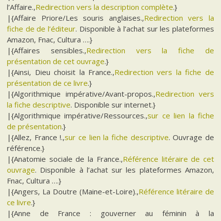
l’Affaire.,
Redirection vers la description complète
.}
|{Affaire Priore/Les souris anglaises.,
Redirection vers la
fiche de de l’éditeur
. Disponible à l’achat sur les plateformes
Amazon, Fnac, Cultura ….}
|{Affaires sensibles.,
Redirection vers la fiche de
présentation de cet ouvrage
.}
|{Ainsi, Dieu choisit la France.,
Redirection vers la fiche de
présentation de ce livre
.}
|{Algorithmique impérative/Avant-propos.,
Redirection vers
la fiche descriptive
. Disponible sur internet.}
|{Algorithmique impérative/Ressources.,
sur ce lien la fiche
de présentation
.}
|{Allez, France !.,
sur ce lien la fiche descriptive
. Ouvrage de
référence.}
|{Anatomie sociale de la France.,
Référence litéraire de cet
ouvrage
. Disponible à l’achat sur les plateformes Amazon,
Fnac, Cultura ….}
|{Angers, La Doutre (Maine-et-Loire).,
Référence litéraire de
ce livre
.}
|{Anne de France : gouverner au féminin à la