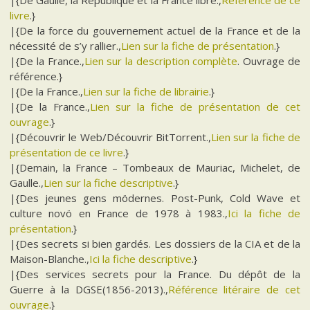
|{De Gaulle, la République et la France libre.,
Référence de ce
livre
.}
|{De la force du gouvernement actuel de la France et de la
nécessité de s’y rallier.,
Lien sur la fiche de présentation
.}
|{De la France.,
Lien sur la description complète
. Ouvrage de
référence.}
|{De la France.,
Lien sur la fiche de librairie
.}
|{De la France.,
Lien sur la fiche de présentation de cet
ouvrage
.}
|{Découvrir le Web/Découvrir BitTorrent.,
Lien sur la fiche de
présentation de ce livre
.}
|{Demain, la France – Tombeaux de Mauriac, Michelet, de
Gaulle.,
Lien sur la fiche descriptive
.}
|{Des jeunes gens mödernes. Post-Punk, Cold Wave et
culture novö en France de 1978 à 1983.,
Ici la fiche de
présentation
.}
|{Des secrets si bien gardés. Les dossiers de la CIA et de la
Maison-Blanche.,
Ici la fiche descriptive
.}
|{Des services secrets pour la France. Du dépôt de la
Guerre à la DGSE(1856-2013).,
Référence litéraire de cet
ouvrage
.}