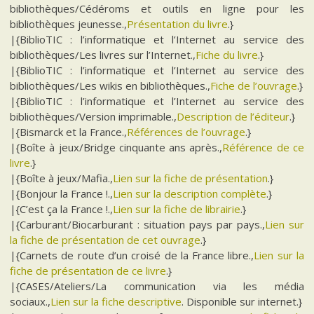
bibliothèques/Cédéroms et outils en ligne pour les
bibliothèques jeunesse.,
Présentation du livre
.}
|{BiblioTIC : l’informatique et l’Internet au service des
bibliothèques/Les livres sur l’Internet.,
Fiche du livre
.}
|{BiblioTIC : l’informatique et l’Internet au service des
bibliothèques/Les wikis en bibliothèques.,
Fiche de l’ouvrage
.}
|{BiblioTIC : l’informatique et l’Internet au service des
bibliothèques/Version imprimable.,
Description de l’éditeur
.}
|{Bismarck et la France.,
Références de l’ouvrage
.}
|{Boîte à jeux/Bridge cinquante ans après.,
Référence de ce
livre
.}
|{Boîte à jeux/Mafia.,
Lien sur la fiche de présentation
.}
|{Bonjour la France !.,
Lien sur la description complète
.}
|{C’est ça la France !.,
Lien sur la fiche de librairie
.}
|{Carburant/Biocarburant : situation pays par pays.,
Lien sur
la fiche de présentation de cet ouvrage
.}
|{Carnets de route d’un croisé de la France libre.,
Lien sur la
fiche de présentation de ce livre
.}
|{CASES/Ateliers/La communication via les média
sociaux.,
Lien sur la fiche descriptive
. Disponible sur internet.}