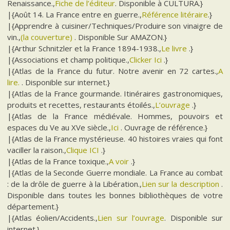
Renaissance.,
Fiche de l’éditeur
. Disponible à CULTURA.}
|{Août 14. La France entre en guerre.,
Référence litéraire
.}
|{Apprendre à cuisiner/Techniques/Produire son vinaigre de
vin.,
(la couverture)
. Disponible Sur AMAZON.}
|{Arthur Schnitzler et la France 1894-1938.,
Le livre
.}
|{Associations et champ politique.,
Clicker Ici
.}
|{Atlas de la France du futur. Notre avenir en 72 cartes.,
A
lire.
. Disponible sur internet.}
|{Atlas de la France gourmande. Itinéraires gastronomiques,
produits et recettes, restaurants étoilés.,
L’ouvrage
.}
|{Atlas de la France médiévale. Hommes, pouvoirs et
espaces du Ve au XVe siècle.,
Ici
. Ouvrage de référence.}
|{Atlas de la France mystérieuse. 40 histoires vraies qui font
vaciller la raison.,
Clique ICI
.}
|{Atlas de la France toxique.,
A voir
.}
|{Atlas de la Seconde Guerre mondiale. La France au combat
: de la drôle de guerre à la Libération.,
Lien sur la description
.
Disponible dans toutes les bonnes bibliothèques de votre
département.}
|{Atlas éolien/Accidents.,
Lien sur l’ouvrage
. Disponible sur
internet.}