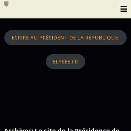
Skip
to
content
ECRIRE AU PRÉSIDENT DE LA RÉPUBLIQUE.
ELYSEE.FR
Archives: Le site de la Présidence de