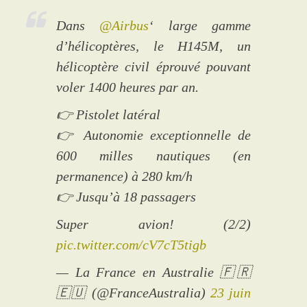
Dans
@Airbus
‘ large gamme
d’hélicoptères, le H145M, un
hélicoptère civil éprouvé pouvant
voler 1400 heures par an.
👉 Pistolet latéral
👉 Autonomie exceptionnelle de
600 milles nautiques (en
permanence) à 280 km/h
👉 Jusqu’à 18 passagers
Super avion! (2/2)
pic.twitter.com/cV7cT5tigb
— La France en Australie 🇫🇷
🇪🇺 (@FranceAustralia)
23 juin