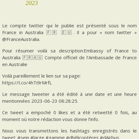
2023
Le compte twitter qui le publie est présenté sous le nom
France in Australia 🇫🇷 🇪🇺. Il a pour « nom twitter »
@FranceAustralia.
Pour résumer voilà sa description:Embassy of France to
Australia 🇫🇷🇦🇺 Compte officiel de l’Ambassade de France
en Australie
Voilà pareillement le lien sur sa page:
https://t.co/4hTi9rMrfL
Le message tweeter a été édité à une date et une heure
mentionnées 2023-06-23 08:28:25.
Ce tweet a empoché 0 likes et a été retwetté 0 fois, au
moment où notre rédaction vous donne l’info.
Nous vous transmettons les hashtags enregistrés dans le
tweet: #sein #large #gamme #dhélicoptères #dAirbus.