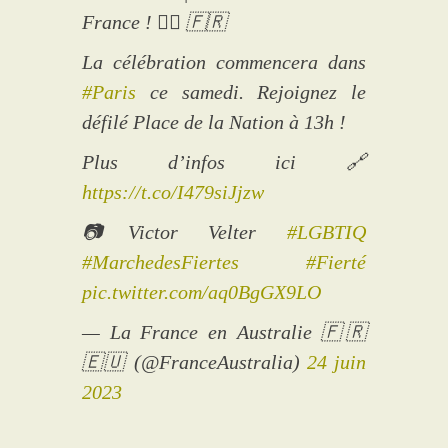
France ! 🏳️‍🌈 🇫🇷
La célébration commencera dans
#Paris
ce samedi. Rejoignez le
défilé Place de la Nation à 13h !
Plus d’infos ici 🔗
https://t.co/I479siJjzw
📷Victor Velter
#LGBTIQ
#MarchedesFiertes
#Fierté
pic.twitter.com/aq0BgGX9LO
— La France en Australie 🇫🇷
🇪🇺 (@FranceAustralia)
24 juin
2023