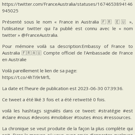
https://twitter.com/FranceAustralia/statuses/1674653894146
945025
Présenté sous le nom « France in Australia 🇫🇷 🇪🇺 »,
l’utilisateur twitter qui l’a publié est connu avec le « nom
twitter » @FranceAustralia.
Pour mémoire voilà sa description:Embassy of France to
Australia 🇫🇷🇦🇺 Compte officiel de l’Ambassade de France
en Australie
Voilà pareillement le lien de sa page:
https://t.co/4hTi9rMrfL
La date et l’heure de publication est 2023-06-30 07:39:36.
Ce tweet a été liké 3 fois et a été retwetté 0 fois.
voilà les hashtags signalés dans ce tweet: #stratégie #est
#claire #nous #devons #mobiliser #toutes #nos #ressources.
La chronique se veut produite de la façon la plus complète qui
soit. Dans la mesure où vous avez envie d’apporter quelques