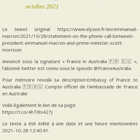
octobre 2021
Le tweet original: https://www.elysee.fr/en/emmanuel-
macron/2021/10/28/statement-on-the-phone-call-between-
president-emmanuel-macron-and-prime-minister-scott-
morrison
Annoncé sous la signature « France in Australia 🇫🇷 🇪🇺 »,
l’abonné twitter est connu sous le speudo @FranceAustralia.
Pour mémoire revoilà sa description:Embassy of France to
Australia 🇫🇷🇦🇺 Compte officiel de l’Ambassade de France
en Australie
Voilà également le lien de sa page:
https://t.co/4hTi9s427j
Le texte a été édité à une date et une heure mentionnées
2021-10-28 12:40:41.