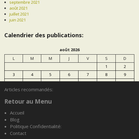
septembre 2021
août 2021
juillet 2021
juin 2021
Calendrier des publications:
août 2026
L
M
M
J
V
S
D
1
2
3
4
5
6
7
8
9
10
11
12
13
14
15
16
Articles recommandés:
17
18
19
20
21
22
23
24
25
26
27
28
29
30
Retour au Menu
31
Accueil
Blog
« Juil
Politique Confidentialité:
Contact
Articles recommandés: