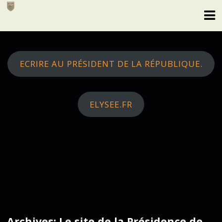
Skip
to
content
ECRIRE AU PRÉSIDENT DE LA RÉPUBLIQUE.
ELYSEE.FR
Archives: Le site de la Présidence de