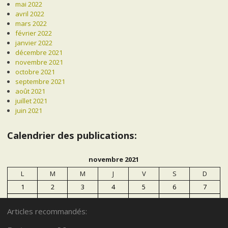
mai 2022
avril 2022
mars 2022
février 2022
janvier 2022
décembre 2021
novembre 2021
octobre 2021
septembre 2021
août 2021
juillet 2021
juin 2021
Calendrier des publications:
novembre 2021
L
M
M
J
V
S
D
1
2
3
4
5
6
7
8
9
10
11
12
13
14
Articles recommandés:
15
16
17
18
19
20
21
22
23
24
25
26
27
28