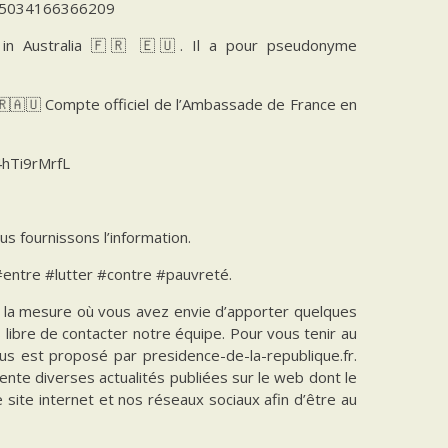
1775034166366209
 in Australia 🇫🇷 🇪🇺. Il a pour pseudonyme
🇷🇦🇺 Compte officiel de l’Ambassade de France en
4hTi9rMrfL
us fournissons l’information.
#entre #lutter #contre #pauvreté.
ns la mesure où vous avez envie d’apporter quelques
es libre de contacter notre équipe. Pour vous tenir au
vous est proposé par presidence-de-la-republique.fr.
ente diverses actualités publiées sur le web dont le
e site internet et nos réseaux sociaux afin d’être au