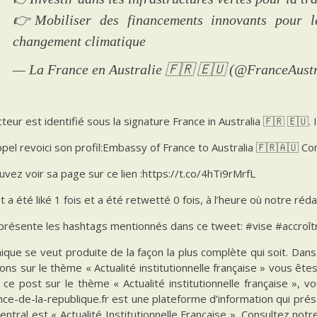
👉Mobiliser des financements innovants pour l
changement climatique
— La France en Australie 🇫🇷 🇪🇺 (@FranceAust
teur est identifié sous la signature France in Australia 🇫🇷 🇪🇺.
pel revoici son profil:Embassy of France to Australia 🇫🇷🇦🇺 Co
vez voir sa page sur ce lien :https://t.co/4hTi9rMrfL
 a été liké 1 fois et a été retwetté 0 fois, à l’heure où notre rédac
présente les hashtags mentionnés dans ce tweet: #vise #accroîtr
ique se veut produite de la façon la plus complète qui soit. Da
ions sur le thème « Actualité institutionnelle française » vous êt
 ce post sur le thème « Actualité institutionnelle française », 
ce-de-la-republique.fr est une plateforme d’information qui prés
ntral est « Actualité Institutionnelle Française ». Consultez notr