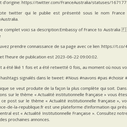
t d’origine: https://twitter.com/FranceAustralia/statuses/167
te twitter qui le publie est présenté sous le nom France
Australia.
e complet voici sa description:Embassy of France to Australia 
e
vez prendre connaissance de sa page avec ce lien :https://t.co/
et l’heure de publication est 2023-06-22 09:00:02.
 a été liké 1 fois et a été retwetté 0 fois, au moment où nous vo
s hashtags signalés dans le tweet: #Nous #navons #pas #choisir 
ique se veut produite de la façon la plus complète qui soit. Da
ions sur le thème « Actualité institutionnelle française » vous êt
 ce post sur le thème « Actualité institutionnelle française », 
ce-de-la-republique.fr est une plateforme d’information qui prés
ntral est « Actualité Institutionnelle Française ». Consultez notr
 des prochaines annonces.