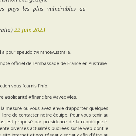
es pays les plus vulnérables au
ralia)
22 juin 2023
 Il a pour speudo @FranceAustralia.
mpte officiel de l’Ambassade de France en Australie
tion vous fournis l’info.
e #solidarité #financière #avec #les.
ns la mesure où vous avez envie d’apporter quelques
es libre de contacter notre équipe. Pour vous tenir au
vous est proposé par presidence-de-la-republique.fr.
ente diverses actualités publiées sur le web dont le
e site internet et nos réseaux sociaux afin d’être au