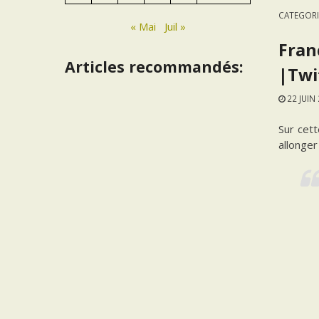
CATEGORI
« Mai
Juil »
Fran
Articles recommandés:
|Twi
22 JUIN
Sur cet
allonger