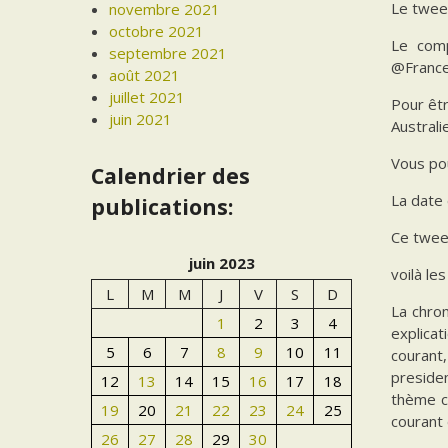
Le twee
novembre 2021
octobre 2021
Le comp
septembre 2021
@France
août 2021
juillet 2021
Pour êtr
juin 2021
Australi
Vous pou
Calendrier des
La date 
publications:
Ce tweet
juin 2023
voilà le
L
M
M
J
V
S
D
La chron
1
2
3
4
explicat
5
6
7
8
9
10
11
courant,
presiden
12
13
14
15
16
17
18
thème ce
19
20
21
22
23
24
25
courant
26
27
28
29
30