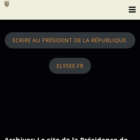
Skip
to
content
ECRIRE AU PRÉSIDENT DE LA RÉPUBLIQUE.
ELYSEE.FR
Archives: Le site de la Présidence de