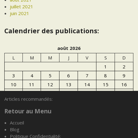
juillet 2021
juin 2021
Calendrier des publications:
août 2026
L
M
M
J
V
S
D
1
2
3
4
5
6
7
8
9
10
11
12
13
14
15
16
17
18
19
20
21
22
23
Articles recommandés:
24
25
26
27
28
29
30
Retour au Menu
31
Accueil
« Juil
Blog
Politique Confidentialité: