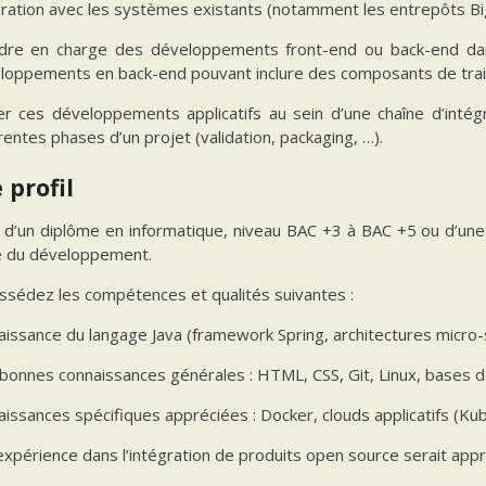
gration avec les systèmes existants (notamment les entrepôts Bi
dre en charge des développements front-end ou back-end dans 
loppements en back-end pouvant inclure des composants de trai
er ces développements applicatifs au sein d’une chaîne d’intég
rentes phases d’un projet (validation, packaging, …).
 profil
e d’un diplôme en informatique, niveau BAC +3 à BAC +5 ou d’une 
 du développement.
ssédez les compétences et qualités suivantes :
aissance du langage Java (framework Spring, architectures micro-s
 bonnes connaissances générales : HTML, CSS, Git, Linux, bases
aissances spécifiques appréciées : Docker, clouds applicatifs (Ku
expérience dans l’intégration de produits open source serait appr