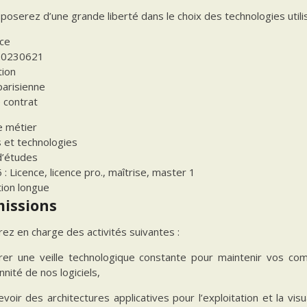
poserez d’une grande liberté dans le choix des technologies util
ce
20230621
tion
parisienne
 contrat
 métier
 et technologies
d’études
 : Licence, licence pro., maîtrise, master 1
tion longue
missions
ez en charge des activités suivantes :
rer une veille technologique constante pour maintenir vos comp
nité de nos logiciels,
evoir des architectures applicatives pour l’exploitation et la vis