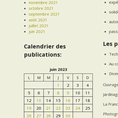
expér
novembre 2021
octobre 2021
solid
septembre 2021
août 2021
auto
juillet 2021
juin 2021
pass
Les p
Calendrier des
publications:
Tech
Au c
juin 2023
Dive
L
M
M
J
V
S
D
Ouvrage
1
2
3
4
5
6
7
8
9
10
11
Jardinag
12
13
14
15
16
17
18
La Franc
19
20
21
22
23
24
25
Photogr
26
27
28
29
30