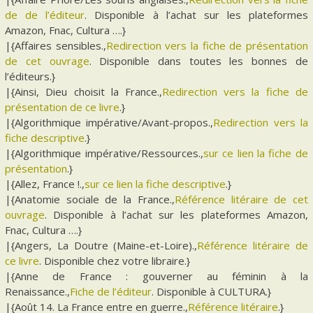
de de l’éditeur
. Disponible à l’achat sur les plateformes
Amazon, Fnac, Cultura ….}
|{Affaires sensibles.,
Redirection vers la fiche de présentation
de cet ouvrage
. Disponible dans toutes les bonnes de
l’éditeurs.}
|{Ainsi, Dieu choisit la France.,
Redirection vers la fiche de
présentation de ce livre
.}
|{Algorithmique impérative/Avant-propos.,
Redirection vers la
fiche descriptive
.}
|{Algorithmique impérative/Ressources.,
sur ce lien la fiche de
présentation
.}
|{Allez, France !.,
sur ce lien la fiche descriptive
.}
|{Anatomie sociale de la France.,
Référence litéraire de cet
ouvrage
. Disponible à l’achat sur les plateformes Amazon,
Fnac, Cultura ….}
|{Angers, La Doutre (Maine-et-Loire).,
Référence litéraire de
ce livre
. Disponible chez votre libraire.}
|{Anne de France : gouverner au féminin à la
Renaissance.,
Fiche de l’éditeur
. Disponible à CULTURA.}
|{Août 14. La France entre en guerre.,
Référence litéraire
.}