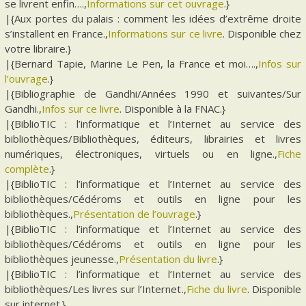
se livrent enfin….,
Informations sur cet ouvrage
.}
|{Aux portes du palais : comment les idées d’extrême droite
s’installent en France.,
Informations sur ce livre
. Disponible chez
votre libraire.}
|{Bernard Tapie, Marine Le Pen, la France et moi….,
Infos sur
l’ouvrage
.}
|{Bibliographie de Gandhi/Années 1990 et suivantes/Sur
Gandhi.,
Infos sur ce livre
. Disponible à la FNAC.}
|{BiblioTIC : l’informatique et l’Internet au service des
bibliothèques/Bibliothèques, éditeurs, librairies et livres
numériques, électroniques, virtuels ou en ligne.,
Fiche
complète
.}
|{BiblioTIC : l’informatique et l’Internet au service des
bibliothèques/Cédéroms et outils en ligne pour les
bibliothèques.,
Présentation de l’ouvrage
.}
|{BiblioTIC : l’informatique et l’Internet au service des
bibliothèques/Cédéroms et outils en ligne pour les
bibliothèques jeunesse.,
Présentation du livre
.}
|{BiblioTIC : l’informatique et l’Internet au service des
bibliothèques/Les livres sur l’Internet.,
Fiche du livre
. Disponible
sur internet.}