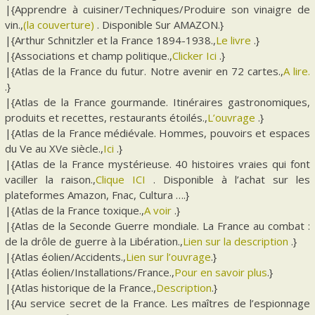
|{Apprendre à cuisiner/Techniques/Produire son vinaigre de
vin.,
(la couverture)
. Disponible Sur AMAZON.}
|{Arthur Schnitzler et la France 1894-1938.,
Le livre
.}
|{Associations et champ politique.,
Clicker Ici
.}
|{Atlas de la France du futur. Notre avenir en 72 cartes.,
A lire.
.}
|{Atlas de la France gourmande. Itinéraires gastronomiques,
produits et recettes, restaurants étoilés.,
L’ouvrage
.}
|{Atlas de la France médiévale. Hommes, pouvoirs et espaces
du Ve au XVe siècle.,
Ici
.}
|{Atlas de la France mystérieuse. 40 histoires vraies qui font
vaciller la raison.,
Clique ICI
. Disponible à l’achat sur les
plateformes Amazon, Fnac, Cultura ….}
|{Atlas de la France toxique.,
A voir
.}
|{Atlas de la Seconde Guerre mondiale. La France au combat :
de la drôle de guerre à la Libération.,
Lien sur la description
.}
|{Atlas éolien/Accidents.,
Lien sur l’ouvrage
.}
|{Atlas éolien/Installations/France.,
Pour en savoir plus
.}
|{Atlas historique de la France.,
Description
.}
|{Au service secret de la France. Les maîtres de l’espionnage