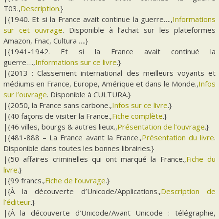
T03.,
Description
.}
|{1940. Et si la France avait continue la guerre….,
Informations
sur cet ouvrage
. Disponible à l’achat sur les plateformes
Amazon, Fnac, Cultura ….}
|{1941-1942. Et si la France avait continué la
guerre….,
Informations sur ce livre
.}
|{2013 : Classement international des meilleurs voyants et
médiums en France, Europe, Amérique et dans le Monde.,
Infos
sur l’ouvrage
. Disponible à CULTURA.}
|{2050, la France sans carbone.,
Infos sur ce livre
.}
|{40 façons de visiter la France.,
Fiche complète
.}
|{46 villes, bourgs & autres lieux.,
Présentation de l’ouvrage
.}
|{481-888 – La France avant la France.,
Présentation du livre
.
Disponible dans toutes les bonnes librairies.}
|{50 affaires criminelles qui ont marqué la France.,
Fiche du
livre
.}
|{99 francs.,
Fiche de l’ouvrage
.}
|{À la découverte d’Unicode/Applications.,
Description de
l’éditeur
.}
|{À la découverte d’Unicode/Avant Unicode : télégraphie,