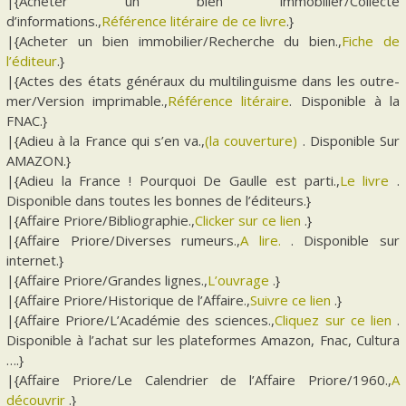
|{Acheter un bien immobilier/Collecte
d’informations.,
Référence litéraire de ce livre
.}
|{Acheter un bien immobilier/Recherche du bien.,
Fiche de
l’éditeur
.}
|{Actes des états généraux du multilinguisme dans les outre-
mer/Version imprimable.,
Référence litéraire
. Disponible à la
FNAC.}
|{Adieu à la France qui s’en va.,
(la couverture)
. Disponible Sur
AMAZON.}
|{Adieu la France ! Pourquoi De Gaulle est parti.,
Le livre
.
Disponible dans toutes les bonnes de l’éditeurs.}
|{Affaire Priore/Bibliographie.,
Clicker sur ce lien
.}
|{Affaire Priore/Diverses rumeurs.,
A lire.
. Disponible sur
internet.}
|{Affaire Priore/Grandes lignes.,
L’ouvrage
.}
|{Affaire Priore/Historique de l’Affaire.,
Suivre ce lien
.}
|{Affaire Priore/L’Académie des sciences.,
Cliquez sur ce lien
.
Disponible à l’achat sur les plateformes Amazon, Fnac, Cultura
….}
|{Affaire Priore/Le Calendrier de l’Affaire Priore/1960.,
A
découvrir
.}