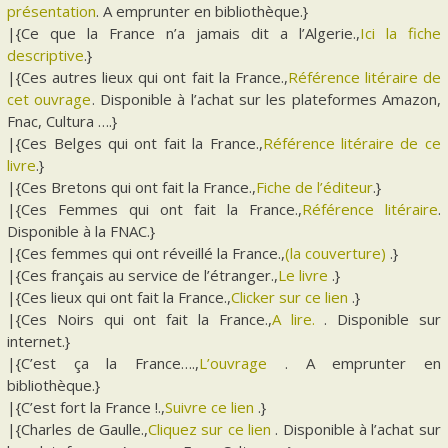
présentation
. A emprunter en bibliothèque.}
|{Ce que la France n’a jamais dit a l’Algerie.,
Ici la fiche
descriptive
.}
|{Ces autres lieux qui ont fait la France.,
Référence litéraire de
cet ouvrage
. Disponible à l’achat sur les plateformes Amazon,
Fnac, Cultura ….}
|{Ces Belges qui ont fait la France.,
Référence litéraire de ce
livre
.}
|{Ces Bretons qui ont fait la France.,
Fiche de l’éditeur
.}
|{Ces Femmes qui ont fait la France.,
Référence litéraire
.
Disponible à la FNAC.}
|{Ces femmes qui ont réveillé la France.,
(la couverture)
.}
|{Ces français au service de l’étranger.,
Le livre
.}
|{Ces lieux qui ont fait la France.,
Clicker sur ce lien
.}
|{Ces Noirs qui ont fait la France.,
A lire.
. Disponible sur
internet.}
|{C’est ça la France….,
L’ouvrage
. A emprunter en
bibliothèque.}
|{C’est fort la France !.,
Suivre ce lien
.}
|{Charles de Gaulle.,
Cliquez sur ce lien
. Disponible à l’achat sur