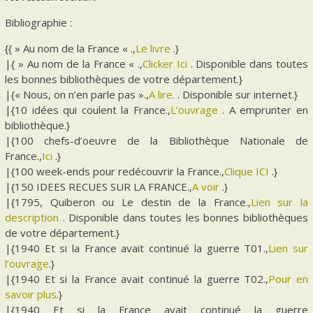
Bibliographie :
{{ » Au nom de la France « .,
Le livre
.}
|{ » Au nom de la France « .,
Clicker Ici
. Disponible dans toutes
les bonnes bibliothèques de votre département.}
|{« Nous, on n’en parle pas ».,
A lire.
. Disponible sur internet.}
|{10 idées qui coulent la France.,
L’ouvrage
. A emprunter en
bibliothèque.}
|{100 chefs-d’oeuvre de la Bibliothèque Nationale de
France.,
Ici
.}
|{100 week-ends pour redécouvrir la France.,
Clique ICI
.}
|{150 IDEES RECUES SUR LA FRANCE.,
A voir
.}
|{1795, Quiberon ou Le destin de la France.,
Lien sur la
description
. Disponible dans toutes les bonnes bibliothèques
de votre département.}
|{1940 Et si la France avait continué la guerre T01.,
Lien sur
l’ouvrage
.}
|{1940 Et si la France avait continué la guerre T02.,
Pour en
savoir plus
.}
|{1940 Et si la France avait continué la guerre