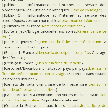
|{BiblioTIC : l’informatique et l’Internet au service des
bibliothèques/Les wikis en bibliothèques.,
Fiche de l’ouvrage
.}
|{BiblioTIC : l’informatique et l’Internet au service des
bibliothèques/Version imprimable.,
Description de l’éditeur
.}
|{Bismarck et la France.,
Références de l’ouvrage
.}
|{Boîte à jeux/Bridge cinquante ans après.,
Référence de ce
livre
.}
|{Boîte à jeux/Mafia.,
Lien sur la fiche de présentation
. A
emprunter en bibliothèque.}
|{Bonjour la France !.,
Lien sur la description complète
. Ouvrage
de référence.}
|{C’est ça la France !.,
Lien sur la fiche de librairie
.}
|{Carburant/Biocarburant : situation pays par pays.,
Lien sur la
fiche de présentation de cet ouvrage
. Disponible dans toutes
les bonnes librairies.}
|{Carnets de route d’un croisé de la France libre.,
Lien sur la
fiche de présentation de ce livre
.}
|{CASES/Ateliers/La communication via les média sociaux.,
Lien
sur la fiche descriptive
. Disponible sur internet.}
|{Ce que la France doit aux francs-maçons.,
Ici la fiche de