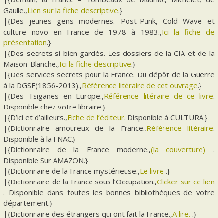
Gaulle.,
Lien sur la fiche descriptive
.}
|{Des jeunes gens mödernes. Post-Punk, Cold Wave et
culture novö en France de 1978 à 1983.,
Ici la fiche de
présentation
.}
|{Des secrets si bien gardés. Les dossiers de la CIA et de la
Maison-Blanche.,
Ici la fiche descriptive
.}
|{Des services secrets pour la France. Du dépôt de la Guerre
à la DGSE(1856-2013).,
Référence litéraire de cet ouvrage
.}
|{Des Tsiganes en Europe.,
Référence litéraire de ce livre
.
Disponible chez votre libraire.}
|{D’ici et d’ailleurs.,
Fiche de l’éditeur
. Disponible à CULTURA.}
|{Dictionnaire amoureux de la France.,
Référence litéraire
.
Disponible à la FNAC.}
|{Dictionnaire de la France moderne.,
(la couverture)
.
Disponible Sur AMAZON.}
|{Dictionnaire de la France mystérieuse.,
Le livre
.}
|{Dictionnaire de la France sous l’Occupation.,
Clicker sur ce lien
. Disponible dans toutes les bonnes bibliothèques de votre
département.}
|{Dictionnaire des étrangers qui ont fait la France.,
A lire.
.}