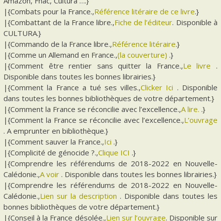
Amazon, Fnac, Cultura ….}
|{Combats pour la France.,
Référence litéraire de ce livre
.}
|{Combattant de la France libre.,
Fiche de l’éditeur
. Disponible à
CULTURA.}
|{Commando de la France libre.,
Référence litéraire
.}
|{Comme un Allemand en France.,
(la couverture)
.}
|{Comment être rentier sans quitter la France.,
Le livre
.
Disponible dans toutes les bonnes librairies.}
|{Comment la France a tué ses villes.,
Clicker Ici
. Disponible
dans toutes les bonnes bibliothèques de votre département.}
|{Comment la France se réconcilie avec l’excellence.,
A lire.
.}
|{Comment la France se réconcilie avec l’excellence.,
L’ouvrage
. A emprunter en bibliothèque.}
|{Comment sauver la France.,
Ici
.}
|{Complicité de génocide ?.,
Clique ICI
.}
|{Comprendre les référendums de 2018-2022 en Nouvelle-
Calédonie.,
A voir
. Disponible dans toutes les bonnes librairies.}
|{Comprendre les référendums de 2018-2022 en Nouvelle-
Calédonie.,
Lien sur la description
. Disponible dans toutes les
bonnes bibliothèques de votre département.}
|{Conseil à la France désolée.,
Lien sur l’ouvrage
. Disponible sur