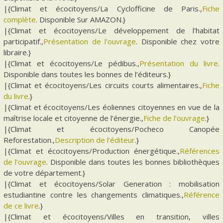
|{Climat et écocitoyens/La Cyclofficine de Paris.,
Fiche
complète
. Disponible Sur AMAZON.}
|{Climat et écocitoyens/Le développement de l’habitat
participatif.,
Présentation de l’ouvrage
. Disponible chez votre
libraire.}
|{Climat et écocitoyens/Le pédibus.,
Présentation du livre
.
Disponible dans toutes les bonnes de l’éditeurs.}
|{Climat et écocitoyens/Les circuits courts alimentaires.,
Fiche
du livre
.}
|{Climat et écocitoyens/Les éoliennes citoyennes en vue de la
maîtrise locale et citoyenne de l’énergie.,
Fiche de l’ouvrage
.}
|{Climat et écocitoyens/Pocheco Canopée
Reforestation.,
Description de l’éditeur
.}
|{Climat et écocitoyens/Production énergétique.,
Références
de l’ouvrage
. Disponible dans toutes les bonnes bibliothèques
de votre département.}
|{Climat et écocitoyens/Solar Generation : mobilisation
estudiantine contre les changements climatiques.,
Référence
de ce livre
.}
|{Climat et écocitoyens/Villes en transition, villes