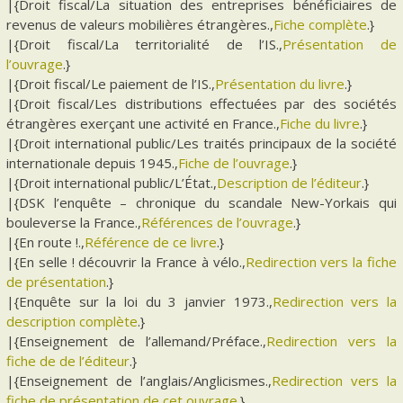
|{Droit fiscal/La situation des entreprises bénéficiaires de
revenus de valeurs mobilières étrangères.,
Fiche complète
.}
|{Droit fiscal/La territorialité de l’IS.,
Présentation de
l’ouvrage
.}
|{Droit fiscal/Le paiement de l’IS.,
Présentation du livre
.}
|{Droit fiscal/Les distributions effectuées par des sociétés
étrangères exerçant une activité en France.,
Fiche du livre
.}
|{Droit international public/Les traités principaux de la société
internationale depuis 1945.,
Fiche de l’ouvrage
.}
|{Droit international public/L’État.,
Description de l’éditeur
.}
|{DSK l’enquête – chronique du scandale New-Yorkais qui
bouleverse la France.,
Références de l’ouvrage
.}
|{En route !.,
Référence de ce livre
.}
|{En selle ! découvrir la France à vélo.,
Redirection vers la fiche
de présentation
.}
|{Enquête sur la loi du 3 janvier 1973.,
Redirection vers la
description complète
.}
|{Enseignement de l’allemand/Préface.,
Redirection vers la
fiche de de l’éditeur
.}
|{Enseignement de l’anglais/Anglicismes.,
Redirection vers la
fiche de présentation de cet ouvrage
.}