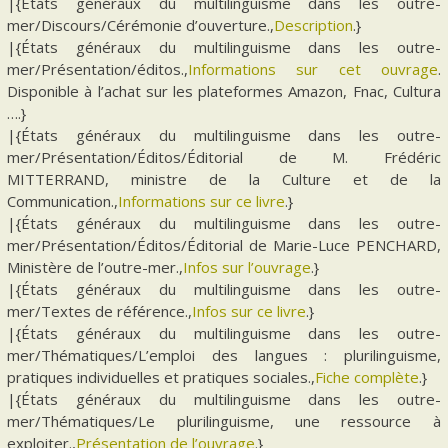
|{États généraux du multilinguisme dans les outre-
mer/Discours/Cérémonie d’ouverture.,
Description
.}
|{États généraux du multilinguisme dans les outre-
mer/Présentation/éditos.,
Informations sur cet ouvrage
.
Disponible à l’achat sur les plateformes Amazon, Fnac, Cultura
….}
|{États généraux du multilinguisme dans les outre-
mer/Présentation/Éditos/Éditorial de M. Frédéric
MITTERRAND, ministre de la Culture et de la
Communication.,
Informations sur ce livre
.}
|{États généraux du multilinguisme dans les outre-
mer/Présentation/Éditos/Éditorial de Marie-Luce PENCHARD,
Ministère de l’outre-mer.,
Infos sur l’ouvrage
.}
|{États généraux du multilinguisme dans les outre-
mer/Textes de référence.,
Infos sur ce livre
.}
|{États généraux du multilinguisme dans les outre-
mer/Thématiques/L’emploi des langues : plurilinguisme,
pratiques individuelles et pratiques sociales.,
Fiche complète
.}
|{États généraux du multilinguisme dans les outre-
mer/Thématiques/Le plurilinguisme, une ressource à
exploiter.,
Présentation de l’ouvrage
.}