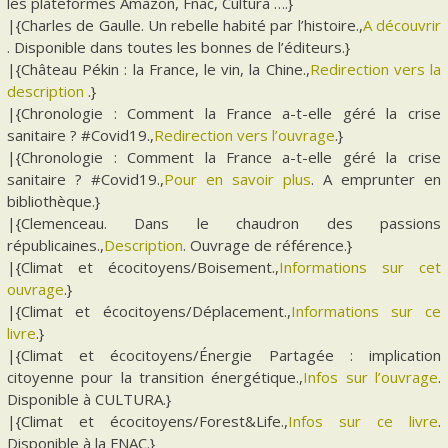
les plateformes Amazon, Fnac, Cultura ….}
|{Charles de Gaulle. Un rebelle habité par l’histoire.,
A découvrir
. Disponible dans toutes les bonnes de l’éditeurs.}
|{Château Pékin : la France, le vin, la Chine.,
Redirection vers la
description
.}
|{Chronologie : Comment la France a-t-elle géré la crise
sanitaire ? #Covid19.,
Redirection vers l’ouvrage
.}
|{Chronologie : Comment la France a-t-elle géré la crise
sanitaire ? #Covid19.,
Pour en savoir plus
. A emprunter en
bibliothèque.}
|{Clemenceau. Dans le chaudron des passions
républicaines.,
Description
. Ouvrage de référence.}
|{Climat et écocitoyens/Boisement.,
Informations sur cet
ouvrage
.}
|{Climat et écocitoyens/Déplacement.,
Informations sur ce
livre
.}
|{Climat et écocitoyens/Énergie Partagée : implication
citoyenne pour la transition énergétique.,
Infos sur l’ouvrage
.
Disponible à CULTURA.}
|{Climat et écocitoyens/Forest&Life.,
Infos sur ce livre
.
Disponible à la FNAC.}