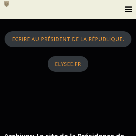
Skip
to
content
ECRIRE AU PRÉSIDENT DE LA RÉPUBLIQUE.
ELYSEE.FR
Archives: Le site de la Présidence de