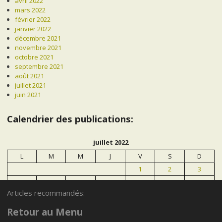
avril 2022
mars 2022
février 2022
janvier 2022
décembre 2021
novembre 2021
octobre 2021
septembre 2021
août 2021
juillet 2021
juin 2021
Calendrier des publications:
juillet 2022
L
M
M
J
V
S
D
1
2
3
4
5
6
7
8
9
10
Articles recommandés:
11
12
13
14
15
16
17
18
19
20
21
22
23
24
Retour au Menu
25
26
27
28
29
30
31