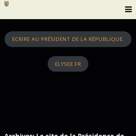
Skip
to
content
ECRIRE AU PRÉSIDENT DE LA RÉPUBLIQUE.
ELYSEE.FR
Archives: Le site de la Présidence de