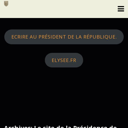
Skip
to
content
ECRIRE AU PRÉSIDENT DE LA RÉPUBLIQUE.
ELYSEE.FR
Archives: Le site de la Présidence de