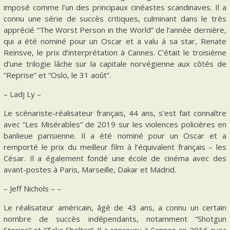
imposé comme l’un des principaux cinéastes scandinaves. Il a
connu une série de succès critiques, culminant dans le très
apprécié “The Worst Person in the World” de l’année dernière,
qui a été nominé pour un Oscar et a valu à sa star, Renate
Reinsve, le prix d’interprétation à Cannes. C’était le troisième
d’une trilogie lâche sur la capitale norvégienne aux côtés de
“Reprise” et “Oslo, le 31 août”.
– Ladj Ly –
Le scénariste-réalisateur français, 44 ans, s’est fait connaître
avec “Les Misérables” de 2019 sur les violences policières en
banlieue parisienne. Il a été nominé pour un Oscar et a
remporté le prix du meilleur film à l’équivalent français – les
César. Il a également fondé une école de cinéma avec des
avant-postes à Paris, Marseille, Dakar et Madrid.
– Jeff Nichols – –
Le réalisateur américain, âgé de 43 ans, a connu un certain
nombre de succès indépendants, notamment “Shotgun
Stories” et “Take Shelter”. Il a concouru à Cannes en 2016 avec