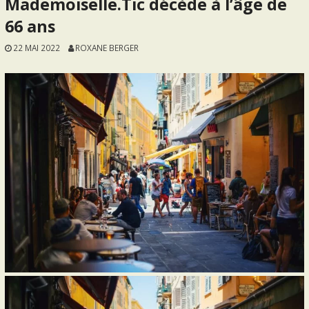
Mademoiselle.Tic décède à l’âge de
66 ans
22 MAI 2022
ROXANE BERGER