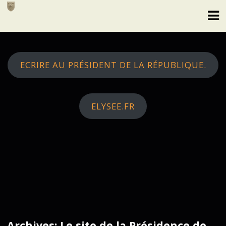
Skip
to
content
ECRIRE AU PRÉSIDENT DE LA RÉPUBLIQUE.
ELYSEE.FR
Archives: Le site de la Présidence de