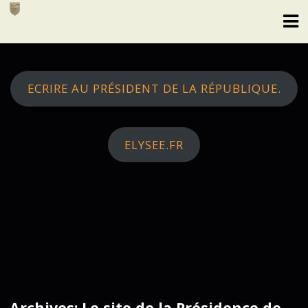
Skip
to
content
ECRIRE AU PRÉSIDENT DE LA RÉPUBLIQUE.
ELYSEE.FR
Archives: Le site de la Présidence de