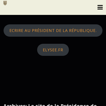
Skip
to
content
ECRIRE AU PRÉSIDENT DE LA RÉPUBLIQUE.
ELYSEE.FR
Archives: Le site de la Présidence de