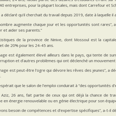
40 entreprises, pour la plupart locales, mais dont Carrefour et Sc
 a déclaré qu’il cherchait du travail depuis 2019, date à laquelle i
nombre augmente chaque jour et les opportunités sont rares”, a-
r et aider ses parents.”
tistiques de la province de Ninive, dont Mossoul est la capita
 et de 20% pour les 24-45 ans.
age est également élevé ailleurs dans le pays, qui tente de su
orruption et d’autres problèmes qui ont déclenché un mouvement 
age est peut-être l’ogre qui dévore les rêves des jeunes”, a dé
.
pérait que le salon de l’emploi conduirait à “des opportunités d
Aziz, 26 ans, fait partie de ceux qui ont déjà la chance de trav
se en énergie renouvelable ou en génie électrique pour son équi
ons besoin de compétences et d’expertise spécifiques”, a-t-il dé