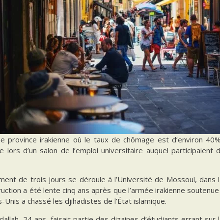
e province irakienne où le taux de chômage est d’environ 40%
 lors d’un salon de l’emploi universitaire auquel participaient
ent de trois jours se déroule à l’Université de Mossoul, dans la
uction a été lente cinq ans après que l’armée irakienne soutenue 
s-Unis a chassé les djihadistes de l’État islamique.
dallah, 24 ans, faisait partie des dizaines d’étudiants errant su