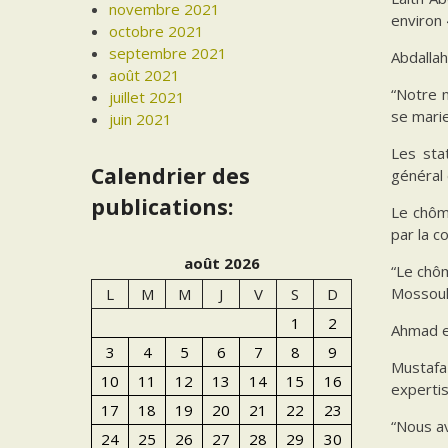
novembre 2021
environ 
octobre 2021
septembre 2021
Abdallah
août 2021
“Notre 
juillet 2021
se marie
juin 2021
Les sta
Calendrier des
général
publications:
Le chôm
par la c
août 2026
“Le chôm
Mossoul
L
M
M
J
V
S
D
1
2
Ahmad es
3
4
5
6
7
8
9
Mustafa 
10
11
12
13
14
15
16
experti
17
18
19
20
21
22
23
“Nous av
24
25
26
27
28
29
30