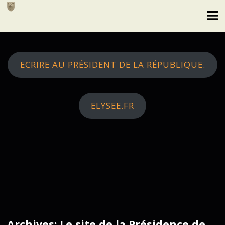
Skip
to
content
ECRIRE AU PRÉSIDENT DE LA RÉPUBLIQUE.
ELYSEE.FR
Archives: Le site de la Présidence de