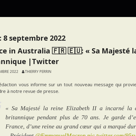
:
8 septembre 2022
e in Australia 🇫🇷 🇪🇺: « Sa Majesté l
annique |Twitter
EMBRE 2022
THIERRY PERRIN
édaction vous informe sur un tout nouveau message qui provien
dre à notre revue de presse.
« Sa Majesté la reine Elizabeth II a incarné la c
britannique pendant plus de 70 ans. Je garde d’e
France, d’une reine au grand cœur qui a marqué dur
– Président
@EmmanuelMacron
pic.twitter.com/95