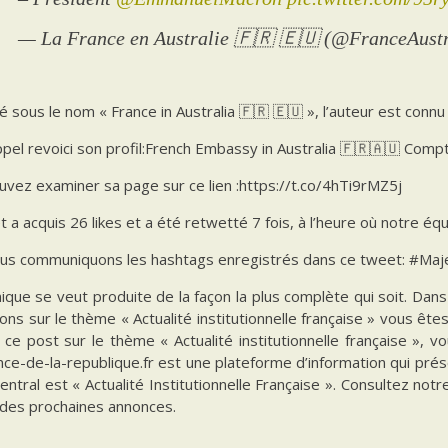
— La France en Australie 🇫🇷 🇪🇺 (@FranceAust
 sous le nom « France in Australia 🇫🇷 🇪🇺 », l’auteur est conn
pel revoici son profil:French Embassy in Australia 🇫🇷🇦🇺 Compt
vez examiner sa page sur ce lien :https://t.co/4hTi9rMZ5j
 a acquis 26 likes et a été retwetté 7 fois, à l’heure où notre équi
us communiquons les hashtags enregistrés dans ce tweet: #Majes
ique se veut produite de la façon la plus complète qui soit. Da
ions sur le thème « Actualité institutionnelle française » vous êt
 ce post sur le thème « Actualité institutionnelle française », 
ce-de-la-republique.fr est une plateforme d’information qui prés
ntral est « Actualité Institutionnelle Française ». Consultez notr
 des prochaines annonces.