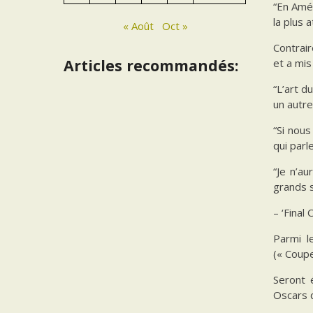
“En Amér
la plus a
« Août
Oct »
Contrai
Articles recommandés:
et a mis
“L’art d
un autre
“Si nous
qui parl
“Je n’au
grands s
– ‘Final 
Parmi l
(« Coupe
Seront 
Oscars d