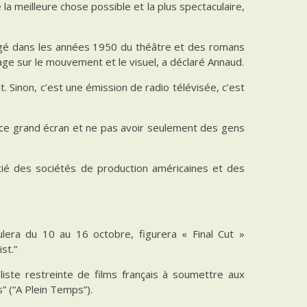
 la meilleure chose possible et la plus spectaculaire,
rgé dans les années 1950 du théâtre et des romans
tage sur le mouvement et le visuel, a déclaré Annaud.
. Sinon, c’est une émission de radio télévisée, c’est
ir ce grand écran et ne pas avoir seulement des gens
’amitié des sociétés de production américaines et des
ulera du 10 au 16 octobre, figurera « Final Cut »
st.”
te restreinte de films français à soumettre aux
” (“A Plein Temps”).