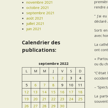
première
novembre 2021
rendre a
octobre 2021
septembre 2021
” J’ai e
août 2021
déclaré
juillet 2021
juin 2021
Sorti e
avec hor
Calendrier des
La cath
publications:
ont cont
« Partou
septembre 2022
ou du ch
L
M
M
J
V
S
D
“C’étai
1
2
3
4
occiden
5
6
7
8
9
10
11
– ‘Spect
12
13
14
15
16
17
18
La parti
19
20
21
22
23
24
25
souvent
26
27
28
29
30