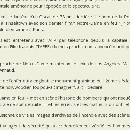
pitale américaine pour l’épopée et le spectaculaire.
ant, le lauréat d’un Oscar de 78 ans derrière “Le nom de la Ro
t à Tinseltown avec son dernier film,” Notre-Dame en feu “(”Not
le bien-aimée à Paris.
s’est entretenu avec l’AFP par téléphone depuis la capitale 
n du Film français (TAFFF) du mois prochain ont annoncé mardi qu
.
s proche de Notre-Dame maintenant et loin de Los Angeles. Ma
 Annaud.
re de l’enfer qui a englouti le monument gothique du 12ème siècl
te hollywoodien fou pouvait imaginer”, a-t-il déclaré.
ame en feu » met en scène l’histoire de pompiers qui ont risqué
drale ne soit détruite — et les erreurs et les malheurs qui ont reta
fusionne de vraies images d’archives de l’incendie avec des scèn
t un agent de sécurité qui a accidentellement vérifié les flammes