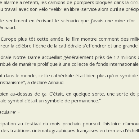
 alarme a retenti, les camions de pompiers bloqués dans la circul
u travail avec son vélo “Velib” en libre-service alors qu’il se précipi
u le sentiment en écrivant le scénario que j’avais une mine d’or…
 Annaud.
n Europe plus tôt cette année, le film montre comment des mil
reur la célèbre flèche de la cathédrale s’effondrer et une grande 
édrale Notre-Dame accueillait généralement près de 12 millions 
ribué de manière prolifique à une collecte de fonds international
t dans le monde, cette cathédrale était bien plus qu’un symbole
ristianisme”, a déclaré Annaud.
t bien au-dessus de ça. C’était, en quelque sorte, une sorte de
tale symbol c’était un symbole de permanence.”
aculaire’ –
cipation au festival du mois prochain poursuit l’histoire d’amo
 des traditions cinématographiques françaises en termes d’échel