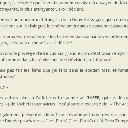
ique, j’ai réalisé que l’investissement consiste à essayer de faire
ttrayante, la plus attrayante”, a-t-il déclaré.
rement au mouvement français de la Nouvelle Vague, qui a éme
 l’accent sur le dialogue, le cinéma américain se concentre davan
u cinéma est de raconter des histoires passionnantes visuellement
 jeu, c’est autre chose”, a-t-il déclaré.
 avons le privilège d’être vus sur grand écran, c’est pour rempl
ent comme dans les émissions de télévision”, a-t-il ajouté.
rais pas fait les films que j’ai faits sans le soutien total et l
tudios.”
Cut’ –
es autres films à l’affiche cette année au TAFFF, qui se déro
z! ») de Michel Hazanavicius, le réalisateur oscarisé de » The Arti
également présentés deux films récemment nommés sur une lis
e l’année prochaine — “Les Pires” (“Les Pires”) et “À Plein Temps