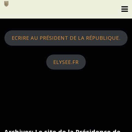
Skip
to
content
ECRIRE AU PRÉSIDENT DE LA RÉPUBLIQUE.
ELYSEE.FR
Archives: Le site de la Présidence de