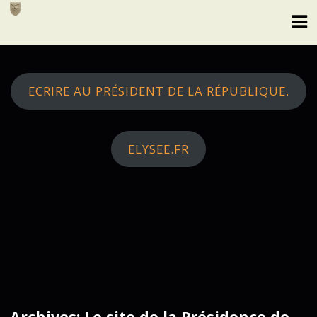
Skip
to
content
ECRIRE AU PRÉSIDENT DE LA RÉPUBLIQUE.
ELYSEE.FR
Archives: Le site de la Présidence de