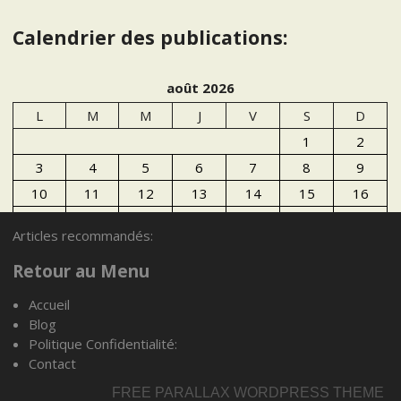
Calendrier des publications:
août 2026
L
M
M
J
V
S
D
1
2
3
4
5
6
7
8
9
10
11
12
13
14
15
16
17
18
19
20
21
22
23
Articles recommandés:
24
25
26
27
28
29
30
Retour au Menu
31
Accueil
« Juil
Blog
Politique Confidentialité:
Articles recommandés:
Contact
FREE PARALLAX WORDPRESS THEME