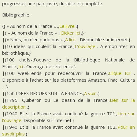
progresser une paix juste, durable et complète.
Bibliographie :
{{ » Au nom de la France « .,
Le livre
.}
|{ » Au nom de la France « .,
Clicker Ici
.}
|{« Nous, on n’en parle pas ».,
A lire.
. Disponible sur internet.}
|{10 idées qui coulent la France.,
L’ouvrage
. A emprunter en
bibliothèque.}
|{100 chefs-d’oeuvre de la Bibliothèque Nationale de
France.,
Ici
. Ouvrage de référence.}
|{100 week-ends pour redécouvrir la France.,
Clique ICI
.
Disponible à l’achat sur les plateformes Amazon, Fnac, Cultura
….}
|{150 IDEES RECUES SUR LA FRANCE.,
A voir
.}
|{1795, Quiberon ou Le destin de la France.,
Lien sur la
description
.}
|{1940 Et si la France avait continué la guerre T01.,
Lien sur
l’ouvrage
. Disponible sur internet.}
|{1940 Et si la France avait continué la guerre T02.,
Pour en
savoir plus
.}