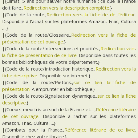
|{Climat, 5 ans pour sauver notre humanité : ce que la France
doit faire.,
Redirection vers la description complète
.}
|{Code de la route.,
Redirection vers la fiche de de l’éditeur
.
Disponible à l’achat sur les plateformes Amazon, Fnac, Cultura
….}
|{Code de la route/Glossaire.,
Redirection vers la fiche de
présentation de cet ouvrage
.}
|{Code de la route/Intersections et priorités.,
Redirection vers
la fiche de présentation de ce livre
. Disponible dans toutes les
bonnes bibliothèques de votre département.}
|{Code de la route/Introduction historique.,
Redirection vers la
fiche descriptive
. Disponible sur internet.}
|{Code de la route/Piétons.,
sur ce lien la fiche de
présentation
. A emprunter en bibliothèque.}
|{Code de la route/Signalisation dynamique.,
sur ce lien la fiche
descriptive
.}
|{Coeurs meurtris au sud de la France et….,
Référence litéraire
de cet ouvrage
. Disponible à l’achat sur les plateformes
Amazon, Fnac, Cultura ….}
|{Combats pour la France.,
Référence litéraire de ce livre
.
Disponible chez votre libraire.}