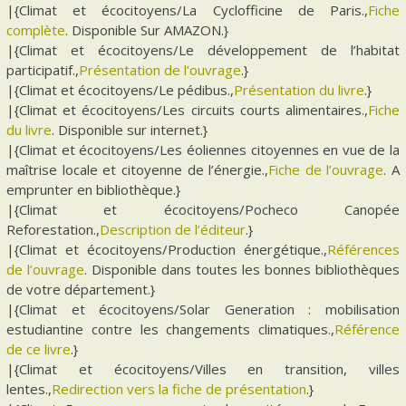
|{Climat et écocitoyens/La Cyclofficine de Paris.,
Fiche
complète
. Disponible Sur AMAZON.}
|{Climat et écocitoyens/Le développement de l’habitat
participatif.,
Présentation de l’ouvrage
.}
|{Climat et écocitoyens/Le pédibus.,
Présentation du livre
.}
|{Climat et écocitoyens/Les circuits courts alimentaires.,
Fiche
du livre
. Disponible sur internet.}
|{Climat et écocitoyens/Les éoliennes citoyennes en vue de la
maîtrise locale et citoyenne de l’énergie.,
Fiche de l’ouvrage
. A
emprunter en bibliothèque.}
|{Climat et écocitoyens/Pocheco Canopée
Reforestation.,
Description de l’éditeur
.}
|{Climat et écocitoyens/Production énergétique.,
Références
de l’ouvrage
. Disponible dans toutes les bonnes bibliothèques
de votre département.}
|{Climat et écocitoyens/Solar Generation : mobilisation
estudiantine contre les changements climatiques.,
Référence
de ce livre
.}
|{Climat et écocitoyens/Villes en transition, villes
lentes.,
Redirection vers la fiche de présentation
.}