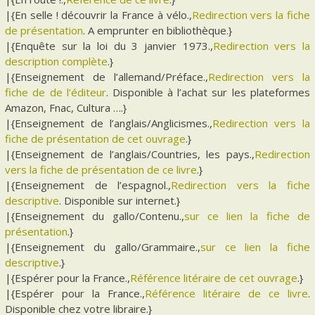
|{En selle ! découvrir la France à vélo.,
Redirection vers la fiche
de présentation
. A emprunter en bibliothèque.}
|{Enquête sur la loi du 3 janvier 1973.,
Redirection vers la
description complète
.}
|{Enseignement de l’allemand/Préface.,
Redirection vers la
fiche de de l’éditeur
. Disponible à l’achat sur les plateformes
Amazon, Fnac, Cultura ….}
|{Enseignement de l’anglais/Anglicismes.,
Redirection vers la
fiche de présentation de cet ouvrage
.}
|{Enseignement de l’anglais/Countries, les pays.,
Redirection
vers la fiche de présentation de ce livre
.}
|{Enseignement de l’espagnol.,
Redirection vers la fiche
descriptive
. Disponible sur internet.}
|{Enseignement du gallo/Contenu.,
sur ce lien la fiche de
présentation
.}
|{Enseignement du gallo/Grammaire.,
sur ce lien la fiche
descriptive
.}
|{Espérer pour la France.,
Référence litéraire de cet ouvrage
.}
|{Espérer pour la France.,
Référence litéraire de ce livre
.
Disponible chez votre libraire.}