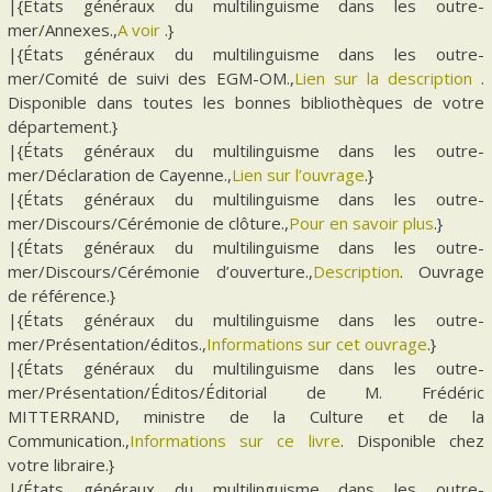
|{États généraux du multilinguisme dans les outre-
mer/Annexes.,
A voir
.}
|{États généraux du multilinguisme dans les outre-
mer/Comité de suivi des EGM-OM.,
Lien sur la description
.
Disponible dans toutes les bonnes bibliothèques de votre
département.}
|{États généraux du multilinguisme dans les outre-
mer/Déclaration de Cayenne.,
Lien sur l’ouvrage
.}
|{États généraux du multilinguisme dans les outre-
mer/Discours/Cérémonie de clôture.,
Pour en savoir plus
.}
|{États généraux du multilinguisme dans les outre-
mer/Discours/Cérémonie d’ouverture.,
Description
. Ouvrage
de référence.}
|{États généraux du multilinguisme dans les outre-
mer/Présentation/éditos.,
Informations sur cet ouvrage
.}
|{États généraux du multilinguisme dans les outre-
mer/Présentation/Éditos/Éditorial de M. Frédéric
MITTERRAND, ministre de la Culture et de la
Communication.,
Informations sur ce livre
. Disponible chez
votre libraire.}
|{États généraux du multilinguisme dans les outre-