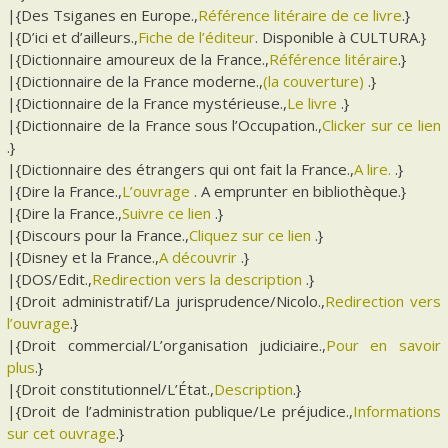
|{Des Tsiganes en Europe.,
Référence litéraire de ce livre
.}
|{D’ici et d’ailleurs.,
Fiche de l’éditeur
. Disponible à CULTURA.}
|{Dictionnaire amoureux de la France.,
Référence litéraire
.}
|{Dictionnaire de la France moderne.,
(la couverture)
.}
|{Dictionnaire de la France mystérieuse.,
Le livre
.}
|{Dictionnaire de la France sous l’Occupation.,
Clicker sur ce lien
.}
|{Dictionnaire des étrangers qui ont fait la France.,
A lire.
.}
|{Dire la France.,
L’ouvrage
. A emprunter en bibliothèque.}
|{Dire la France.,
Suivre ce lien
.}
|{Discours pour la France.,
Cliquez sur ce lien
.}
|{Disney et la France.,
A découvrir
.}
|{DOS/Edit.,
Redirection vers la description
.}
|{Droit administratif/La jurisprudence/Nicolo.,
Redirection vers
l’ouvrage
.}
|{Droit commercial/L’organisation judiciaire.,
Pour en savoir
plus
.}
|{Droit constitutionnel/L’État.,
Description
.}
|{Droit de l’administration publique/Le préjudice.,
Informations
sur cet ouvrage
.}