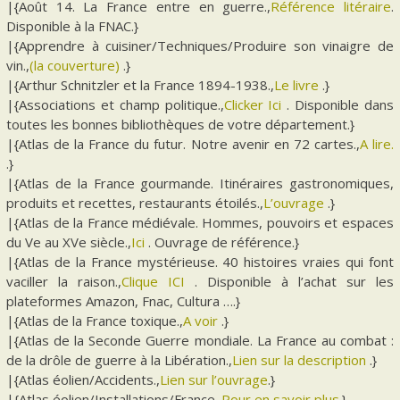
|{Août 14. La France entre en guerre.,
Référence litéraire
.
Disponible à la FNAC.}
|{Apprendre à cuisiner/Techniques/Produire son vinaigre de
vin.,
(la couverture)
.}
|{Arthur Schnitzler et la France 1894-1938.,
Le livre
.}
|{Associations et champ politique.,
Clicker Ici
. Disponible dans
toutes les bonnes bibliothèques de votre département.}
|{Atlas de la France du futur. Notre avenir en 72 cartes.,
A lire.
.}
|{Atlas de la France gourmande. Itinéraires gastronomiques,
produits et recettes, restaurants étoilés.,
L’ouvrage
.}
|{Atlas de la France médiévale. Hommes, pouvoirs et espaces
du Ve au XVe siècle.,
Ici
. Ouvrage de référence.}
|{Atlas de la France mystérieuse. 40 histoires vraies qui font
vaciller la raison.,
Clique ICI
. Disponible à l’achat sur les
plateformes Amazon, Fnac, Cultura ….}
|{Atlas de la France toxique.,
A voir
.}
|{Atlas de la Seconde Guerre mondiale. La France au combat :
de la drôle de guerre à la Libération.,
Lien sur la description
.}
|{Atlas éolien/Accidents.,
Lien sur l’ouvrage
.}
|{Atlas éolien/Installations/France.,
Pour en savoir plus
.}