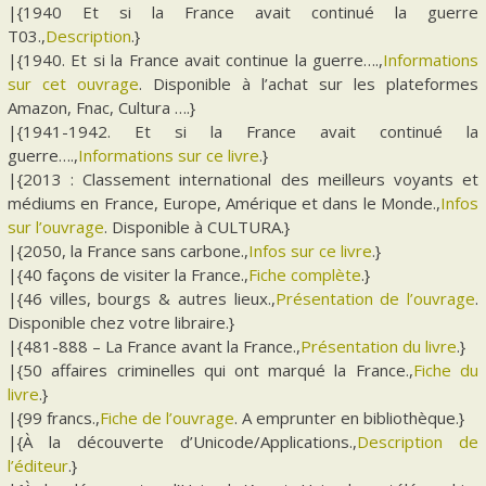
|{1940 Et si la France avait continué la guerre
T03.,
Description
.}
|{1940. Et si la France avait continue la guerre….,
Informations
sur cet ouvrage
. Disponible à l’achat sur les plateformes
Amazon, Fnac, Cultura ….}
|{1941-1942. Et si la France avait continué la
guerre….,
Informations sur ce livre
.}
|{2013 : Classement international des meilleurs voyants et
médiums en France, Europe, Amérique et dans le Monde.,
Infos
sur l’ouvrage
. Disponible à CULTURA.}
|{2050, la France sans carbone.,
Infos sur ce livre
.}
|{40 façons de visiter la France.,
Fiche complète
.}
|{46 villes, bourgs & autres lieux.,
Présentation de l’ouvrage
.
Disponible chez votre libraire.}
|{481-888 – La France avant la France.,
Présentation du livre
.}
|{50 affaires criminelles qui ont marqué la France.,
Fiche du
livre
.}
|{99 francs.,
Fiche de l’ouvrage
. A emprunter en bibliothèque.}
|{À la découverte d’Unicode/Applications.,
Description de
l’éditeur
.}