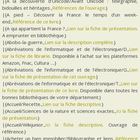
|{À la découverte d’Unicode/Avant Unicode : télégraphie,
bidouilles et héritages.,
Références de l’ouvrage
.}
|{A pied – Découvrir la France le temps d’un week-
end.,
Référence de ce livre
.}
|{A qui appartient la France ?.,
Lien sur la fiche de présentation
.
A emprunter en bibliothèque.}
|{Abobo-la-guerre.,
Lien sur la description complète
.}
|{Abréviations de l’informatique et de l’électronique/D.,
Lien
sur la fiche de librairie
. Disponible à l’achat sur les plateformes
Amazon, Fnac, Cultura ….}
|{Abréviations de l’informatique et de l’électronique/G.,
Lien
sur la fiche de présentation de cet ouvrage
.}
|{Abréviations de l’informatique et de l’électronique/T.,
Lien sur
la fiche de présentation de ce livre
. Disponible dans toutes les
bonnes bibliothèques de votre département.}
|{Accueil/Recette.,
Lien sur la fiche descriptive
.}
|{Accueil/Sciences de la nature et sciences exactes.,
Ici la fiche
de présentation
.}
|{Accueil/Wikijunior.,
Ici la fiche descriptive
. Ouvrage de
référence.}
|{Acheter un bien immobilier/Bibliographie et liens.,
Référence