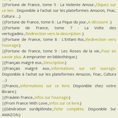
|{Fortune de France, tome 5 : La Violente Amour.,
Cliquez sur
ce lien
. Disponible à l’achat sur les plateformes Amazon, Fnac,
Cultura ….}
|{Fortune de France, tome 6 : La Pique du jour.,
A découvrir
.}
|{Fortune de France, tome 7 : La Volte des
vertugadins.,
Redirection vers la description
.}
|{Fortune de France, tome 8 : L’Enfant-Roi.,
Redirection vers
l’ouvrage
.}
|{Fortune de France, tome 9 : Les Roses de la vie.,
Pour en
savoir plus
. A emprunter en bibliothèque.}
|{Français malgré eux.,
Description
.}
|{Français malgré eux.,
Informations sur cet ouvrage
.
Disponible à l’achat sur les plateformes Amazon, Fnac, Cultura
….}
|{Francis.,
Informations sur ce livre
. Disponible chez votre
libraire.}
|{Fräulein France.,
Infos sur l’ouvrage
.}
|{From France With Love.,
Infos sur ce livre
.}
|{Génération surdiplômée.,
Fiche complète
. Disponible Sur
AMAZON.}