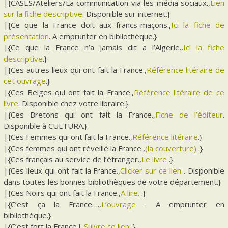
|{CASES/Ateliers/La communication via les média sociaux.,
Lien
sur la fiche descriptive
. Disponible sur internet.}
|{Ce que la France doit aux francs-maçons.,
Ici la fiche de
présentation
. A emprunter en bibliothèque.}
|{Ce que la France n’a jamais dit a l’Algerie.,
Ici la fiche
descriptive
.}
|{Ces autres lieux qui ont fait la France.,
Référence litéraire de
cet ouvrage
.}
|{Ces Belges qui ont fait la France.,
Référence litéraire de ce
livre
. Disponible chez votre libraire.}
|{Ces Bretons qui ont fait la France.,
Fiche de l’éditeur
.
Disponible à CULTURA.}
|{Ces Femmes qui ont fait la France.,
Référence litéraire
.}
|{Ces femmes qui ont réveillé la France.,
(la couverture)
.}
|{Ces français au service de l’étranger.,
Le livre
.}
|{Ces lieux qui ont fait la France.,
Clicker sur ce lien
. Disponible
dans toutes les bonnes bibliothèques de votre département.}
|{Ces Noirs qui ont fait la France.,
A lire.
.}
|{C’est ça la France….,
L’ouvrage
. A emprunter en
bibliothèque.}
|{C’est fort la France !.,
Suivre ce lien
.}