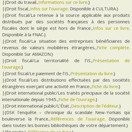
|{Droit du travail.,
Informations sur ce livre
.}
|{Droit fiscal.,
Infos sur l’ouvrage
. Disponible à CULTURA.}
|{Droit fiscal/La retenue à la source applicable aux produits
distribués par des sociétés françaises à des personnes
fiscales dont le siège est hors de France.,
Infos sur ce livre
.
Disponible à la FNAC.}
|{Droit fiscal/La situation des entreprises bénéficiaires de
revenus de valeurs mobilières étrangères.,
Fiche complète
.
Disponible Sur AMAZON.}
|{Droit fiscal/La territorialité de l’IS.,
Présentation de
l’ouvrage
.}
|{Droit fiscal/Le paiement de l’IS.,
Présentation du livre
.}
|{Droit fiscal/Les distributions effectuées par des sociétés
étrangères exerçant une activité en France.,
Fiche du livre
.}
|{Droit international public/Les traités principaux de la société
internationale depuis 1945.,
Fiche de l’ouvrage
.}
|{Droit international public/L’État.,
Description de l’éditeur
.}
|{DSK l’enquête – chronique du scandale New-Yorkais qui
bouleverse la France.,
Références de l’ouvrage
. Disponible
dans toutes les bonnes bibliothèques de votre département.}
|{En route !.,
Référence de ce livre
.}