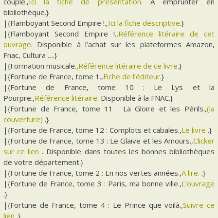
couple.,
Ici la fiche de présentation
. A emprunter en
bibliothèque.}
|{Flamboyant Second Empire !.,
Ici la fiche descriptive
.}
|{Flamboyant Second Empire !.,
Référence litéraire de cet
ouvrage
. Disponible à l’achat sur les plateformes Amazon,
Fnac, Cultura ….}
|{Formation musicale.,
Référence litéraire de ce livre
.}
|{Fortune de France, tome 1.,
Fiche de l’éditeur
.}
|{Fortune de France, tome 10 : Le Lys et la
Pourpre.,
Référence litéraire
. Disponible à la FNAC.}
|{Fortune de France, tome 11 : La Gloire et les Périls.,
(la
couverture)
.}
|{Fortune de France, tome 12 : Complots et cabales.,
Le livre
.}
|{Fortune de France, tome 13 : Le Glaive et les Amours.,
Clicker
sur ce lien
. Disponible dans toutes les bonnes bibliothèques
de votre département.}
|{Fortune de France, tome 2 : En nos vertes années.,
A lire.
.}
|{Fortune de France, tome 3 : Paris, ma bonne ville.,
L’ouvrage
.}
|{Fortune de France, tome 4 : Le Prince que voilà.,
Suivre ce
lien
.}