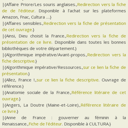
|{Affaire Priore/Les souris anglaises.,
Redirection vers la fiche
de de l’éditeur
. Disponible à l’achat sur les plateformes
Amazon, Fnac, Cultura ….}
|{Affaires sensibles.,
Redirection vers la fiche de présentation
de cet ouvrage
.}
|{Ainsi, Dieu choisit la France.,
Redirection vers la fiche de
présentation de ce livre
. Disponible dans toutes les bonnes
bibliothèques de votre département.}
|{Algorithmique impérative/Avant-propos.,
Redirection vers la
fiche descriptive
.}
|{Algorithmique impérative/Ressources.,
sur ce lien la fiche de
présentation
.}
|{Allez, France !.,
sur ce lien la fiche descriptive
. Ouvrage de
référence.}
|{Anatomie sociale de la France.,
Référence litéraire de cet
ouvrage
.}
|{Angers, La Doutre (Maine-et-Loire).,
Référence litéraire de
ce livre
.}
|{Anne de France : gouverner au féminin à la
Renaissance.,
Fiche de l’éditeur
. Disponible à CULTURA.}