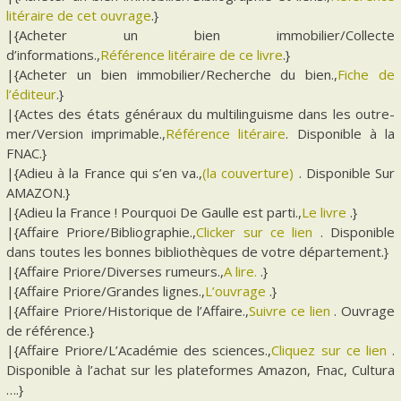
litéraire de cet ouvrage
.}
|{Acheter un bien immobilier/Collecte
d’informations.,
Référence litéraire de ce livre
.}
|{Acheter un bien immobilier/Recherche du bien.,
Fiche de
l’éditeur
.}
|{Actes des états généraux du multilinguisme dans les outre-
mer/Version imprimable.,
Référence litéraire
. Disponible à la
FNAC.}
|{Adieu à la France qui s’en va.,
(la couverture)
. Disponible Sur
AMAZON.}
|{Adieu la France ! Pourquoi De Gaulle est parti.,
Le livre
.}
|{Affaire Priore/Bibliographie.,
Clicker sur ce lien
. Disponible
dans toutes les bonnes bibliothèques de votre département.}
|{Affaire Priore/Diverses rumeurs.,
A lire.
.}
|{Affaire Priore/Grandes lignes.,
L’ouvrage
.}
|{Affaire Priore/Historique de l’Affaire.,
Suivre ce lien
. Ouvrage
de référence.}
|{Affaire Priore/L’Académie des sciences.,
Cliquez sur ce lien
.
Disponible à l’achat sur les plateformes Amazon, Fnac, Cultura
….}