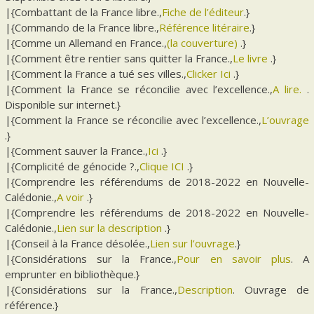
|{Combattant de la France libre.,
Fiche de l’éditeur
.}
|{Commando de la France libre.,
Référence litéraire
.}
|{Comme un Allemand en France.,
(la couverture)
.}
|{Comment être rentier sans quitter la France.,
Le livre
.}
|{Comment la France a tué ses villes.,
Clicker Ici
.}
|{Comment la France se réconcilie avec l’excellence.,
A lire.
.
Disponible sur internet.}
|{Comment la France se réconcilie avec l’excellence.,
L’ouvrage
.}
|{Comment sauver la France.,
Ici
.}
|{Complicité de génocide ?.,
Clique ICI
.}
|{Comprendre les référendums de 2018-2022 en Nouvelle-
Calédonie.,
A voir
.}
|{Comprendre les référendums de 2018-2022 en Nouvelle-
Calédonie.,
Lien sur la description
.}
|{Conseil à la France désolée.,
Lien sur l’ouvrage
.}
|{Considérations sur la France.,
Pour en savoir plus
. A
emprunter en bibliothèque.}
|{Considérations sur la France.,
Description
. Ouvrage de
référence.}