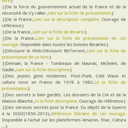
livre
.}
|{De la force du gouvernement actuel de la France et de la
nécessité de s’y rallier.,
Lien sur la fiche de présentation
.}
|{De la France.,
Lien sur la description complète
. Ouvrage de
référence.}
|{De la France.,
Lien sur la fiche de librairie
.}
|{De la France.,
Lien sur la fiche de présentation de cet
ouvrage
. Disponible dans toutes les bonnes librairies.}
|{Découvrir le Web/Découvrir BitTorrent.,
Lien sur la fiche de
présentation de ce livre
.}
|{Demain, la France – Tombeaux de Mauriac, Michelet, de
Gaulle.,
Lien sur la fiche descriptive
.}
|{Des jeunes gens mödernes. Post-Punk, Cold Wave et
culture novö en France de 1978 à 1983.,
Ici la fiche de
présentation
.}
|{Des secrets si bien gardés. Les dossiers de la CIA et de la
Maison-Blanche.,
Ici la fiche descriptive
. Ouvrage de référence.}
|{Des services secrets pour la France. Du dépôt de la Guerre
à la DGSE(1856-2013).,
Référence litéraire de cet ouvrage
.
Disponible à l’achat sur les plateformes Amazon, Fnac, Cultura
….}