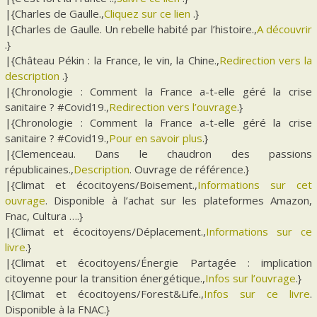
|{Charles de Gaulle.,
Cliquez sur ce lien
.}
|{Charles de Gaulle. Un rebelle habité par l’histoire.,
A découvrir
.}
|{Château Pékin : la France, le vin, la Chine.,
Redirection vers la
description
.}
|{Chronologie : Comment la France a-t-elle géré la crise
sanitaire ? #Covid19.,
Redirection vers l’ouvrage
.}
|{Chronologie : Comment la France a-t-elle géré la crise
sanitaire ? #Covid19.,
Pour en savoir plus
.}
|{Clemenceau. Dans le chaudron des passions
républicaines.,
Description
. Ouvrage de référence.}
|{Climat et écocitoyens/Boisement.,
Informations sur cet
ouvrage
. Disponible à l’achat sur les plateformes Amazon,
Fnac, Cultura ….}
|{Climat et écocitoyens/Déplacement.,
Informations sur ce
livre
.}
|{Climat et écocitoyens/Énergie Partagée : implication
citoyenne pour la transition énergétique.,
Infos sur l’ouvrage
.}
|{Climat et écocitoyens/Forest&Life.,
Infos sur ce livre
.
Disponible à la FNAC.}