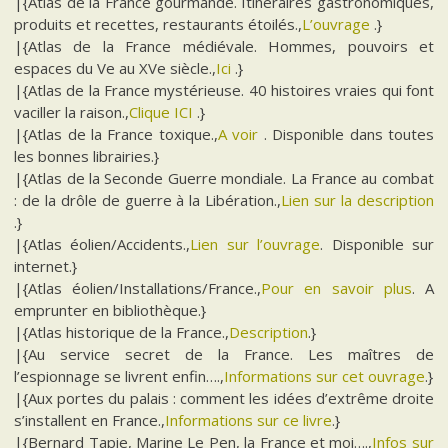
|{Atlas de la France gourmande. Itinéraires gastronomiques,
produits et recettes, restaurants étoilés.,
L’ouvrage
.}
|{Atlas de la France médiévale. Hommes, pouvoirs et
espaces du Ve au XVe siècle.,
Ici
.}
|{Atlas de la France mystérieuse. 40 histoires vraies qui font
vaciller la raison.,
Clique ICI
.}
|{Atlas de la France toxique.,
A voir
. Disponible dans toutes
les bonnes librairies.}
|{Atlas de la Seconde Guerre mondiale. La France au combat
: de la drôle de guerre à la Libération.,
Lien sur la description
.}
|{Atlas éolien/Accidents.,
Lien sur l’ouvrage
. Disponible sur
internet.}
|{Atlas éolien/Installations/France.,
Pour en savoir plus
. A
emprunter en bibliothèque.}
|{Atlas historique de la France.,
Description
.}
|{Au service secret de la France. Les maîtres de
l’espionnage se livrent enfin….,
Informations sur cet ouvrage
.}
|{Aux portes du palais : comment les idées d’extrême droite
s’installent en France.,
Informations sur ce livre
.}
|{Bernard Tapie, Marine Le Pen, la France et moi….,
Infos sur