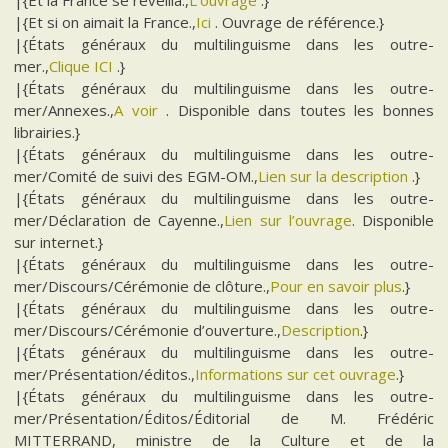
|{Et la France se réveilla.,
L’ouvrage
.}
|{Et si on aimait la France.,
Ici
. Ouvrage de référence.}
|{États généraux du multilinguisme dans les outre-
mer.,
Clique ICI
.}
|{États généraux du multilinguisme dans les outre-
mer/Annexes.,
A voir
. Disponible dans toutes les bonnes
librairies.}
|{États généraux du multilinguisme dans les outre-
mer/Comité de suivi des EGM-OM.,
Lien sur la description
.}
|{États généraux du multilinguisme dans les outre-
mer/Déclaration de Cayenne.,
Lien sur l’ouvrage
. Disponible
sur internet.}
|{États généraux du multilinguisme dans les outre-
mer/Discours/Cérémonie de clôture.,
Pour en savoir plus
.}
|{États généraux du multilinguisme dans les outre-
mer/Discours/Cérémonie d’ouverture.,
Description
.}
|{États généraux du multilinguisme dans les outre-
mer/Présentation/éditos.,
Informations sur cet ouvrage
.}
|{États généraux du multilinguisme dans les outre-
mer/Présentation/Éditos/Éditorial de M. Frédéric
MITTERRAND, ministre de la Culture et de la