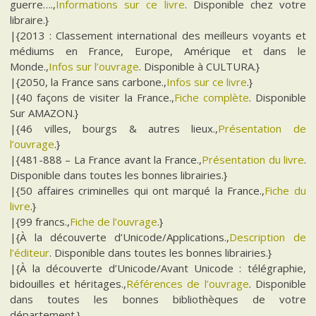
guerre….,
Informations sur ce livre
. Disponible chez votre
libraire.}
|{2013 : Classement international des meilleurs voyants et
médiums en France, Europe, Amérique et dans le
Monde.,
Infos sur l’ouvrage
. Disponible à CULTURA.}
|{2050, la France sans carbone.,
Infos sur ce livre
.}
|{40 façons de visiter la France.,
Fiche complète
. Disponible
Sur AMAZON.}
|{46 villes, bourgs & autres lieux.,
Présentation de
l’ouvrage
.}
|{481-888 – La France avant la France.,
Présentation du livre
.
Disponible dans toutes les bonnes librairies.}
|{50 affaires criminelles qui ont marqué la France.,
Fiche du
livre
.}
|{99 francs.,
Fiche de l’ouvrage
.}
|{À la découverte d’Unicode/Applications.,
Description de
l’éditeur
. Disponible dans toutes les bonnes librairies.}
|{À la découverte d’Unicode/Avant Unicode : télégraphie,
bidouilles et héritages.,
Références de l’ouvrage
. Disponible
dans toutes les bonnes bibliothèques de votre
département.}