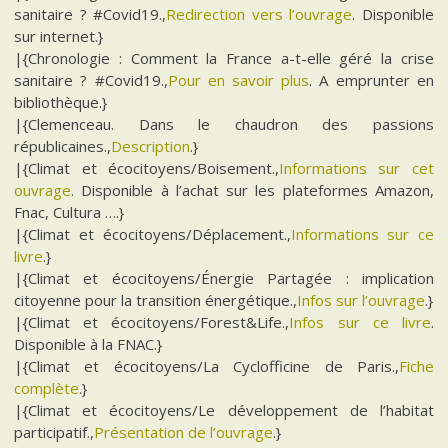
sanitaire ? #Covid19.,
Redirection vers l’ouvrage
. Disponible
sur internet.}
|{Chronologie : Comment la France a-t-elle géré la crise
sanitaire ? #Covid19.,
Pour en savoir plus
. A emprunter en
bibliothèque.}
|{Clemenceau. Dans le chaudron des passions
républicaines.,
Description
.}
|{Climat et écocitoyens/Boisement.,
Informations sur cet
ouvrage
. Disponible à l’achat sur les plateformes Amazon,
Fnac, Cultura ….}
|{Climat et écocitoyens/Déplacement.,
Informations sur ce
livre
.}
|{Climat et écocitoyens/Énergie Partagée : implication
citoyenne pour la transition énergétique.,
Infos sur l’ouvrage
.}
|{Climat et écocitoyens/Forest&Life.,
Infos sur ce livre
.
Disponible à la FNAC.}
|{Climat et écocitoyens/La Cyclofficine de Paris.,
Fiche
complète
.}
|{Climat et écocitoyens/Le développement de l’habitat
participatif.,
Présentation de l’ouvrage
.}