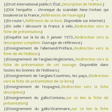
|{Droit international public/L’État.,
Description de l’éditeur
.}
|{DSK l’enquête – chronique du scandale New-Yorkais qui
bouleverse la France.,
Références de l’ouvrage
.}
|{En route !.,
Référence de ce livre
. Disponible sur internet.}
|{En selle ! découvrir la France à vélo.,
Redirection vers la
fiche de présentation
.}
|{Enquête sur la loi du 3 janvier 1973.,
Redirection vers la
description complète
. Ouvrage de référence.}
|{Enseignement de l’allemand/Préface.,
Redirection vers la
fiche de de l’éditeur
.}
|{Enseignement de l’anglais/Anglicismes.,
Redirection vers la
fiche de présentation de cet ouvrage
. Disponible dans
toutes les bonnes de l’éditeurs.}
|{Enseignement de l’anglais/Countries, les pays.,
Redirection
vers la fiche de présentation de ce livre
.}
|{Enseignement de l’espagnol.,
Redirection vers la fiche
descriptive
.}
|{Enseignement du gallo/Contenu.,
sur ce lien la fiche de
présentation
.}
|{Enseignement du gallo/Grammaire.,
sur ce lien la fiche