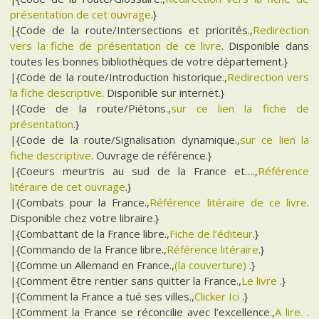
présentation de cet ouvrage
.}
|{Code de la route/Intersections et priorités.,
Redirection
vers la fiche de présentation de ce livre
. Disponible dans
toutes les bonnes bibliothèques de votre département.}
|{Code de la route/Introduction historique.,
Redirection vers
la fiche descriptive
. Disponible sur internet.}
|{Code de la route/Piétons.,
sur ce lien la fiche de
présentation
.}
|{Code de la route/Signalisation dynamique.,
sur ce lien la
fiche descriptive
. Ouvrage de référence.}
|{Coeurs meurtris au sud de la France et….,
Référence
litéraire de cet ouvrage
.}
|{Combats pour la France.,
Référence litéraire de ce livre
.
Disponible chez votre libraire.}
|{Combattant de la France libre.,
Fiche de l’éditeur
.}
|{Commando de la France libre.,
Référence litéraire
.}
|{Comme un Allemand en France.,
(la couverture)
.}
|{Comment être rentier sans quitter la France.,
Le livre
.}
|{Comment la France a tué ses villes.,
Clicker Ici
.}
|{Comment la France se réconcilie avec l’excellence.,
A lire.
.