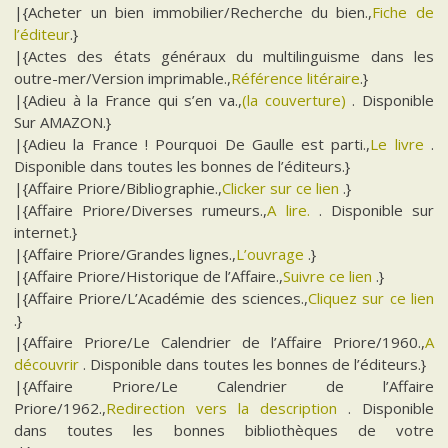
|{Acheter un bien immobilier/Recherche du bien.,
Fiche de
l’éditeur
.}
|{Actes des états généraux du multilinguisme dans les
outre-mer/Version imprimable.,
Référence litéraire
.}
|{Adieu à la France qui s’en va.,
(la couverture)
. Disponible
Sur AMAZON.}
|{Adieu la France ! Pourquoi De Gaulle est parti.,
Le livre
.
Disponible dans toutes les bonnes de l’éditeurs.}
|{Affaire Priore/Bibliographie.,
Clicker sur ce lien
.}
|{Affaire Priore/Diverses rumeurs.,
A lire.
. Disponible sur
internet.}
|{Affaire Priore/Grandes lignes.,
L’ouvrage
.}
|{Affaire Priore/Historique de l’Affaire.,
Suivre ce lien
.}
|{Affaire Priore/L’Académie des sciences.,
Cliquez sur ce lien
.}
|{Affaire Priore/Le Calendrier de l’Affaire Priore/1960.,
A
découvrir
. Disponible dans toutes les bonnes de l’éditeurs.}
|{Affaire Priore/Le Calendrier de l’Affaire
Priore/1962.,
Redirection vers la description
. Disponible
dans toutes les bonnes bibliothèques de votre