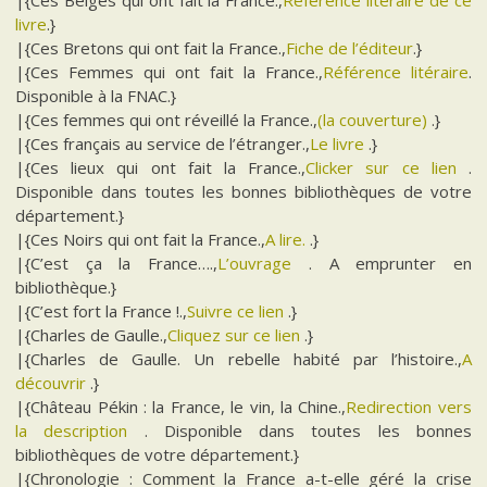
|{Ces Belges qui ont fait la France.,
Référence litéraire de ce
livre
.}
|{Ces Bretons qui ont fait la France.,
Fiche de l’éditeur
.}
|{Ces Femmes qui ont fait la France.,
Référence litéraire
.
Disponible à la FNAC.}
|{Ces femmes qui ont réveillé la France.,
(la couverture)
.}
|{Ces français au service de l’étranger.,
Le livre
.}
|{Ces lieux qui ont fait la France.,
Clicker sur ce lien
.
Disponible dans toutes les bonnes bibliothèques de votre
département.}
|{Ces Noirs qui ont fait la France.,
A lire.
.}
|{C’est ça la France….,
L’ouvrage
. A emprunter en
bibliothèque.}
|{C’est fort la France !.,
Suivre ce lien
.}
|{Charles de Gaulle.,
Cliquez sur ce lien
.}
|{Charles de Gaulle. Un rebelle habité par l’histoire.,
A
découvrir
.}
|{Château Pékin : la France, le vin, la Chine.,
Redirection vers
la description
. Disponible dans toutes les bonnes
bibliothèques de votre département.}
|{Chronologie : Comment la France a-t-elle géré la crise