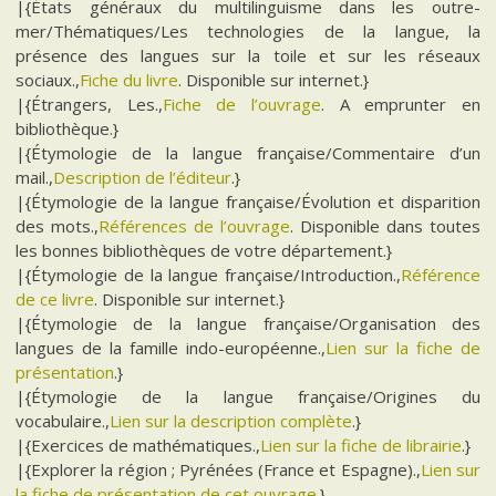
|{États généraux du multilinguisme dans les outre-
mer/Thématiques/Les technologies de la langue, la
présence des langues sur la toile et sur les réseaux
sociaux.,
Fiche du livre
. Disponible sur internet.}
|{Étrangers, Les.,
Fiche de l’ouvrage
. A emprunter en
bibliothèque.}
|{Étymologie de la langue française/Commentaire d’un
mail.,
Description de l’éditeur
.}
|{Étymologie de la langue française/Évolution et disparition
des mots.,
Références de l’ouvrage
. Disponible dans toutes
les bonnes bibliothèques de votre département.}
|{Étymologie de la langue française/Introduction.,
Référence
de ce livre
. Disponible sur internet.}
|{Étymologie de la langue française/Organisation des
langues de la famille indo-européenne.,
Lien sur la fiche de
présentation
.}
|{Étymologie de la langue française/Origines du
vocabulaire.,
Lien sur la description complète
.}
|{Exercices de mathématiques.,
Lien sur la fiche de librairie
.}
|{Explorer la région ; Pyrénées (France et Espagne).,
Lien sur
la fiche de présentation de cet ouvrage
.}