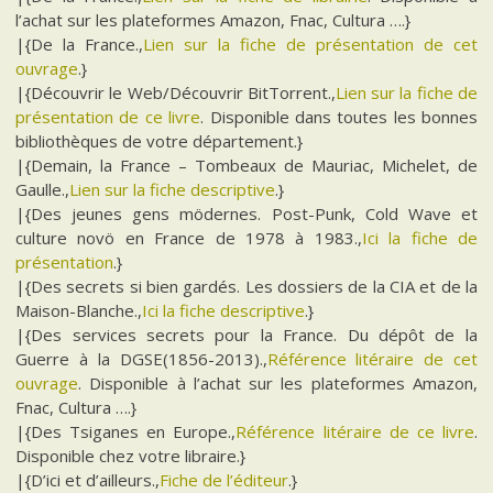
l’achat sur les plateformes Amazon, Fnac, Cultura ….}
|{De la France.,
Lien sur la fiche de présentation de cet
ouvrage
.}
|{Découvrir le Web/Découvrir BitTorrent.,
Lien sur la fiche de
présentation de ce livre
. Disponible dans toutes les bonnes
bibliothèques de votre département.}
|{Demain, la France – Tombeaux de Mauriac, Michelet, de
Gaulle.,
Lien sur la fiche descriptive
.}
|{Des jeunes gens mödernes. Post-Punk, Cold Wave et
culture novö en France de 1978 à 1983.,
Ici la fiche de
présentation
.}
|{Des secrets si bien gardés. Les dossiers de la CIA et de la
Maison-Blanche.,
Ici la fiche descriptive
.}
|{Des services secrets pour la France. Du dépôt de la
Guerre à la DGSE(1856-2013).,
Référence litéraire de cet
ouvrage
. Disponible à l’achat sur les plateformes Amazon,
Fnac, Cultura ….}
|{Des Tsiganes en Europe.,
Référence litéraire de ce livre
.
Disponible chez votre libraire.}
|{D’ici et d’ailleurs.,
Fiche de l’éditeur
.}