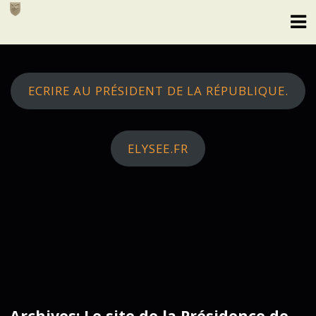
Skip
to
content
ECRIRE AU PRÉSIDENT DE LA RÉPUBLIQUE.
ELYSEE.FR
Archives: Le site de la Présidence de