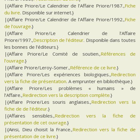
|{Affaire Priore/Le Calendrier de l’Affaire Priore/1987.,
Fiche
du livre
. Disponible sur internet.}
|{Affaire Priore/Le Calendrier de l’Affaire Priore/1992.,
Fiche
de l’ouvrage
.}
|{Affaire Priore/Le Calendrier de l’Affaire
Priore/1997.,
Description de l’éditeur
. Disponible dans toutes
les bonnes de l’éditeurs.}
|{Affaire Priore/Le Comité de soutien.,
Références de
l’ouvrage
.}
|{Affaire Priore/Leroy-Somer.,
Référence de ce livre
.}
|{Affaire Priore/Les expériences biologiques.,
Redirection
vers la fiche de présentation
. A emprunter en bibliothèque.}
|{Affaire Priore/Les problèmes « humains » de
l’Affaire.,
Redirection vers la description complète
.}
|{Affaire Priore/Les souris anglaises.,
Redirection vers la
fiche de de l’éditeur
.}
|{Affaires sensibles.,
Redirection vers la fiche de
présentation de cet ouvrage
.}
|{Ainsi, Dieu choisit la France.,
Redirection vers la fiche de
présentation de ce livre
.}