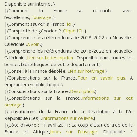
Disponible sur internet.}
|{Comment la France se réconcilie avec
l’excellence.,
L’ouvrage
.}
|{Comment sauver la France.,
Ici
.}
|{Complicité de génocide ?.,
Clique ICI
.}
|{Comprendre les référendums de 2018-2022 en Nouvelle-
Calédonie.,
A voir
.}
|{Comprendre les référendums de 2018-2022 en Nouvelle-
Calédonie.,
Lien sur la description
. Disponible dans toutes les
bonnes bibliothèques de votre département.}
|{Conseil à la France désolée.,
Lien sur l’ouvrage
.}
|{Considérations sur la France.,
Pour en savoir plus
. A
emprunter en bibliothèque.}
|{Considérations sur la France.,
Description
.}
|{Considérations sur la France.,
Informations sur cet
ouvrage
.}
|{constitutions de la France de la Révolution à la IVe
République (Les).,
Informations sur ce livre
.}
|{Côte d’Ivoire : 11 avril 2011: La coup d’Etat de trop de la
France et Afrique.,
Infos sur l’ouvrage
. Disponible à