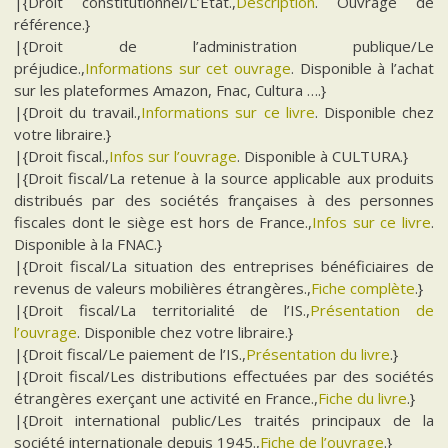
|{Droit constitutionnel/L’État.,
Description
. Ouvrage de
référence.}
|{Droit de l’administration publique/Le
préjudice.,
Informations sur cet ouvrage
. Disponible à l’achat
sur les plateformes Amazon, Fnac, Cultura ….}
|{Droit du travail.,
Informations sur ce livre
. Disponible chez
votre libraire.}
|{Droit fiscal.,
Infos sur l’ouvrage
. Disponible à CULTURA.}
|{Droit fiscal/La retenue à la source applicable aux produits
distribués par des sociétés françaises à des personnes
fiscales dont le siège est hors de France.,
Infos sur ce livre
.
Disponible à la FNAC.}
|{Droit fiscal/La situation des entreprises bénéficiaires de
revenus de valeurs mobilières étrangères.,
Fiche complète
.}
|{Droit fiscal/La territorialité de l’IS.,
Présentation de
l’ouvrage
. Disponible chez votre libraire.}
|{Droit fiscal/Le paiement de l’IS.,
Présentation du livre
.}
|{Droit fiscal/Les distributions effectuées par des sociétés
étrangères exerçant une activité en France.,
Fiche du livre
.}
|{Droit international public/Les traités principaux de la
société internationale depuis 1945.,
Fiche de l’ouvrage
.}