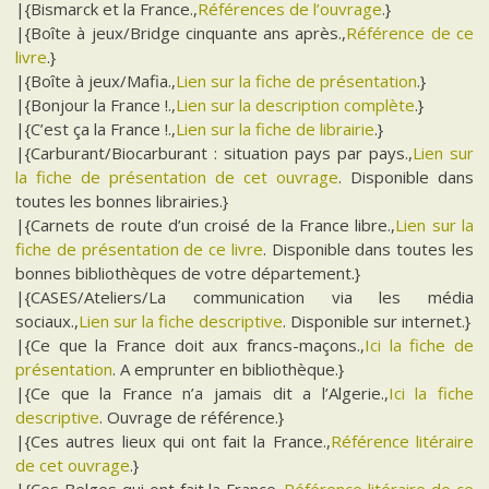
|{Bismarck et la France.,
Références de l’ouvrage
.}
|{Boîte à jeux/Bridge cinquante ans après.,
Référence de ce
livre
.}
|{Boîte à jeux/Mafia.,
Lien sur la fiche de présentation
.}
|{Bonjour la France !.,
Lien sur la description complète
.}
|{C’est ça la France !.,
Lien sur la fiche de librairie
.}
|{Carburant/Biocarburant : situation pays par pays.,
Lien sur
la fiche de présentation de cet ouvrage
. Disponible dans
toutes les bonnes librairies.}
|{Carnets de route d’un croisé de la France libre.,
Lien sur la
fiche de présentation de ce livre
. Disponible dans toutes les
bonnes bibliothèques de votre département.}
|{CASES/Ateliers/La communication via les média
sociaux.,
Lien sur la fiche descriptive
. Disponible sur internet.}
|{Ce que la France doit aux francs-maçons.,
Ici la fiche de
présentation
. A emprunter en bibliothèque.}
|{Ce que la France n’a jamais dit a l’Algerie.,
Ici la fiche
descriptive
. Ouvrage de référence.}
|{Ces autres lieux qui ont fait la France.,
Référence litéraire
de cet ouvrage
.}