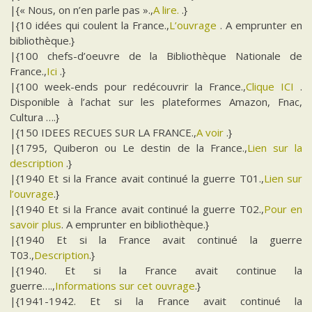
|{« Nous, on n’en parle pas ».,
A lire.
.}
|{10 idées qui coulent la France.,
L’ouvrage
. A emprunter en
bibliothèque.}
|{100 chefs-d’oeuvre de la Bibliothèque Nationale de
France.,
Ici
.}
|{100 week-ends pour redécouvrir la France.,
Clique ICI
.
Disponible à l’achat sur les plateformes Amazon, Fnac,
Cultura ….}
|{150 IDEES RECUES SUR LA FRANCE.,
A voir
.}
|{1795, Quiberon ou Le destin de la France.,
Lien sur la
description
.}
|{1940 Et si la France avait continué la guerre T01.,
Lien sur
l’ouvrage
.}
|{1940 Et si la France avait continué la guerre T02.,
Pour en
savoir plus
. A emprunter en bibliothèque.}
|{1940 Et si la France avait continué la guerre
T03.,
Description
.}
|{1940. Et si la France avait continue la
guerre….,
Informations sur cet ouvrage
.}
|{1941-1942. Et si la France avait continué la