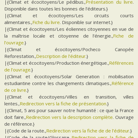
|{Climat et écocitoyens/Le pédibus.,
Présentation du livre
.
Disponible dans toutes les bonnes de l’éditeurs.}
|{Climat et écocitoyens/Les circuits courts
alimentaires.,
Fiche du livre
. Disponible sur internet.}
|{Climat et écocitoyens/Les éoliennes citoyennes en vue de
la maîtrise locale et citoyenne de l’énergie.,
Fiche de
l’ouvrage
.}
|{Climat et écocitoyens/Pocheco Canopée
Reforestation.,
Description de l’éditeur
.}
|{Climat et écocitoyens/Production énergétique.,
Références
de l’ouvrage
.}
|{Climat et écocitoyens/Solar Generation : mobilisation
estudiantine contre les changements climatiques.,
Référence
de ce livre
.}
|{Climat et écocitoyens/Villes en transition, villes
lentes.,
Redirection vers la fiche de présentation
.}
|{Climat, 5 ans pour sauver notre humanité : ce que la France
doit faire.,
Redirection vers la description complète
. Ouvrage
de référence.}
|{Code de la route.,
Redirection vers la fiche de de l’éditeur
.}
|{Code de la route/Glossaire.,
Redirection vers la fiche de