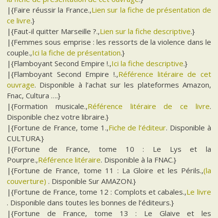
|{Faire réussir la France.,
Lien sur la fiche de présentation de
ce livre
.}
|{Faut-il quitter Marseille ?.,
Lien sur la fiche descriptive
.}
|{Femmes sous emprise : les ressorts de la violence dans le
couple.,
Ici la fiche de présentation
.}
|{Flamboyant Second Empire !.,
Ici la fiche descriptive
.}
|{Flamboyant Second Empire !.,
Référence litéraire de cet
ouvrage
. Disponible à l’achat sur les plateformes Amazon,
Fnac, Cultura ….}
|{Formation musicale.,
Référence litéraire de ce livre
.
Disponible chez votre libraire.}
|{Fortune de France, tome 1.,
Fiche de l’éditeur
. Disponible à
CULTURA.}
|{Fortune de France, tome 10 : Le Lys et la
Pourpre.,
Référence litéraire
. Disponible à la FNAC.}
|{Fortune de France, tome 11 : La Gloire et les Périls.,
(la
couverture)
. Disponible Sur AMAZON.}
|{Fortune de France, tome 12 : Complots et cabales.,
Le livre
. Disponible dans toutes les bonnes de l’éditeurs.}
|{Fortune de France, tome 13 : Le Glaive et les