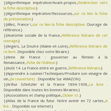
|{Algorithmique impérative/Avant-propos.,
Redirection vers
la fiche descriptive
.}
|{Algorithmique impérative/Ressources.,
sur ce lien la fiche
de présentation
.}
|{Allez, France !.,
sur ce lien la fiche descriptive
. Ouvrage de
référence.}
|{Anatomie sociale de la France.,
Référence litéraire de cet
ouvrage
.}
|{Angers, La Doutre (Maine-et-Loire).,
Référence litéraire de
ce livre
. Disponible chez votre libraire.}
|{Anne de France : gouverner au féminin à la
Renaissance.,
Fiche de l’éditeur
.}
|{Août 14. La France entre en guerre.,
Référence litéraire
.}
|{Apprendre à cuisiner/Techniques/Produire son vinaigre de
vin.,
(la couverture)
. Disponible Sur AMAZON.}
|{Arthur Schnitzler et la France 1894-1938.,
Le livre
.
Disponible dans toutes les bonnes librairies.}
|{Associations et champ politique.,
Clicker Ici
.}
|{Atlas de la France du futur. Notre avenir en 72 cartes.,
A
lire.
. Disponible sur internet.}