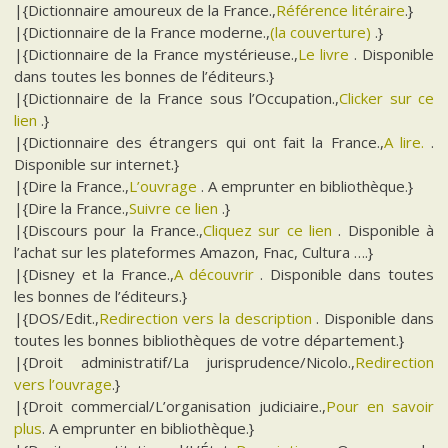
|{Dictionnaire amoureux de la France.,
Référence litéraire
.}
|{Dictionnaire de la France moderne.,
(la couverture)
.}
|{Dictionnaire de la France mystérieuse.,
Le livre
. Disponible
dans toutes les bonnes de l’éditeurs.}
|{Dictionnaire de la France sous l’Occupation.,
Clicker sur ce
lien
.}
|{Dictionnaire des étrangers qui ont fait la France.,
A lire.
.
Disponible sur internet.}
|{Dire la France.,
L’ouvrage
. A emprunter en bibliothèque.}
|{Dire la France.,
Suivre ce lien
.}
|{Discours pour la France.,
Cliquez sur ce lien
. Disponible à
l’achat sur les plateformes Amazon, Fnac, Cultura ….}
|{Disney et la France.,
A découvrir
. Disponible dans toutes
les bonnes de l’éditeurs.}
|{DOS/Edit.,
Redirection vers la description
. Disponible dans
toutes les bonnes bibliothèques de votre département.}
|{Droit administratif/La jurisprudence/Nicolo.,
Redirection
vers l’ouvrage
.}
|{Droit commercial/L’organisation judiciaire.,
Pour en savoir
plus
. A emprunter en bibliothèque.}