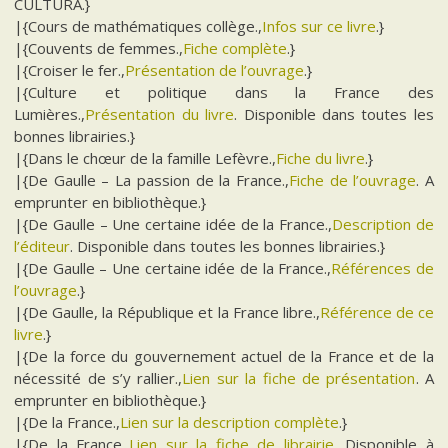
CULTURA.}
|{Cours de mathématiques collège.,
Infos sur ce livre
.}
|{Couvents de femmes.,
Fiche complète
.}
|{Croiser le fer.,
Présentation de l’ouvrage
.}
|{Culture et politique dans la France des
Lumières.,
Présentation du livre
. Disponible dans toutes les
bonnes librairies.}
|{Dans le chœur de la famille Lefèvre.,
Fiche du livre
.}
|{De Gaulle – La passion de la France.,
Fiche de l’ouvrage
. A
emprunter en bibliothèque.}
|{De Gaulle – Une certaine idée de la France.,
Description de
l’éditeur
. Disponible dans toutes les bonnes librairies.}
|{De Gaulle – Une certaine idée de la France.,
Références de
l’ouvrage
.}
|{De Gaulle, la République et la France libre.,
Référence de ce
livre
.}
|{De la force du gouvernement actuel de la France et de la
nécessité de s’y rallier.,
Lien sur la fiche de présentation
. A
emprunter en bibliothèque.}
|{De la France.,
Lien sur la description complète
.}
|{De la France.,
Lien sur la fiche de librairie
. Disponible à