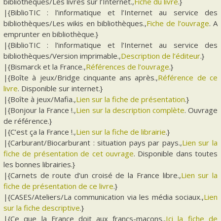
bibliothèques/Les livres sur l’Internet.,
Fiche du livre
.}
|{BiblioTIC : l’informatique et l’Internet au service des
bibliothèques/Les wikis en bibliothèques.,
Fiche de l’ouvrage
. A
emprunter en bibliothèque.}
|{BiblioTIC : l’informatique et l’Internet au service des
bibliothèques/Version imprimable.,
Description de l’éditeur
.}
|{Bismarck et la France.,
Références de l’ouvrage
.}
|{Boîte à jeux/Bridge cinquante ans après.,
Référence de ce
livre
. Disponible sur internet.}
|{Boîte à jeux/Mafia.,
Lien sur la fiche de présentation
.}
|{Bonjour la France !.,
Lien sur la description complète
. Ouvrage
de référence.}
|{C’est ça la France !.,
Lien sur la fiche de librairie
.}
|{Carburant/Biocarburant : situation pays par pays.,
Lien sur la
fiche de présentation de cet ouvrage
. Disponible dans toutes
les bonnes librairies.}
|{Carnets de route d’un croisé de la France libre.,
Lien sur la
fiche de présentation de ce livre
.}
|{CASES/Ateliers/La communication via les média sociaux.,
Lien
sur la fiche descriptive
.}
|{Ce que la France doit aux francs-maçons.,
Ici la fiche de