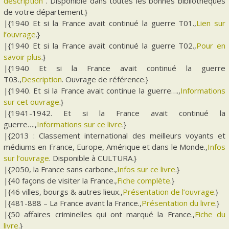
description
. Disponible dans toutes les bonnes bibliothèques
de votre département.}
|{1940 Et si la France avait continué la guerre T01.,
Lien sur
l’ouvrage
.}
|{1940 Et si la France avait continué la guerre T02.,
Pour en
savoir plus
.}
|{1940 Et si la France avait continué la guerre
T03.,
Description
. Ouvrage de référence.}
|{1940. Et si la France avait continue la guerre….,
Informations
sur cet ouvrage
.}
|{1941-1942. Et si la France avait continué la
guerre….,
Informations sur ce livre
.}
|{2013 : Classement international des meilleurs voyants et
médiums en France, Europe, Amérique et dans le Monde.,
Infos
sur l’ouvrage
. Disponible à CULTURA.}
|{2050, la France sans carbone.,
Infos sur ce livre
.}
|{40 façons de visiter la France.,
Fiche complète
.}
|{46 villes, bourgs & autres lieux.,
Présentation de l’ouvrage
.}
|{481-888 – La France avant la France.,
Présentation du livre
.}
|{50 affaires criminelles qui ont marqué la France.,
Fiche du
livre
.}