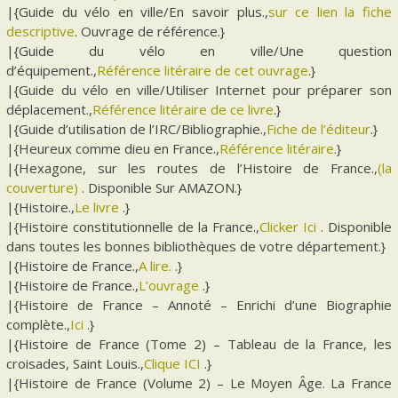
|{Guide du vélo en ville/En savoir plus.,
sur ce lien la fiche
descriptive
. Ouvrage de référence.}
|{Guide du vélo en ville/Une question
d’équipement.,
Référence litéraire de cet ouvrage
.}
|{Guide du vélo en ville/Utiliser Internet pour préparer son
déplacement.,
Référence litéraire de ce livre
.}
|{Guide d’utilisation de l’IRC/Bibliographie.,
Fiche de l’éditeur
.}
|{Heureux comme dieu en France.,
Référence litéraire
.}
|{Hexagone, sur les routes de l’Histoire de France.,
(la
couverture)
. Disponible Sur AMAZON.}
|{Histoire.,
Le livre
.}
|{Histoire constitutionnelle de la France.,
Clicker Ici
. Disponible
dans toutes les bonnes bibliothèques de votre département.}
|{Histoire de France.,
A lire.
.}
|{Histoire de France.,
L’ouvrage
.}
|{Histoire de France – Annoté – Enrichi d’une Biographie
complète.,
Ici
.}
|{Histoire de France (Tome 2) – Tableau de la France, les
croisades, Saint Louis.,
Clique ICI
.}
|{Histoire de France (Volume 2) – Le Moyen Âge. La France