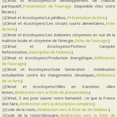
|{Climat et écocitoyens/Le développement de l’habitat
participatif.,
Présentation de l’ouvrage
. Disponible chez votre
libraire.}
|{Climat et écocitoyens/Le pédibus.,
Présentation du livre
.}
|{Climat et écocitoyens/Les circuits courts alimentaires.,
Fiche
du livre
.}
|{Climat et écocitoyens/Les éoliennes citoyennes en vue de la
maîtrise locale et citoyenne de l’énergie.,
Fiche de l’ouvrage
.}
|{Climat et écocitoyens/Pocheco Canopée
Reforestation.,
Description de l’éditeur
.}
|{Climat et écocitoyens/Production énergétique.,
Références
de l’ouvrage
.}
|{Climat et écocitoyens/Solar Generation : mobilisation
estudiantine contre les changements climatiques.,
Référence
de ce livre
.}
|{Climat et écocitoyens/Villes en transition, villes
lentes.,
Redirection vers la fiche de présentation
.}
|{Climat, 5 ans pour sauver notre humanité : ce que la France
doit faire.,
Redirection vers la description complète
.}
|{Code de la route.,
Redirection vers la fiche de de l’éditeur
.}
|{Code de la route/Glossaire.,
Redirection vers la fiche de