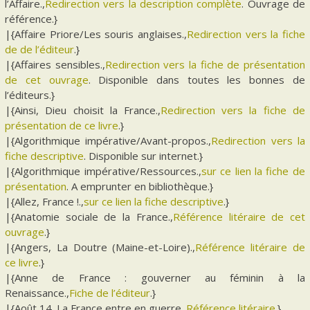
l’Affaire.,
Redirection vers la description complète
. Ouvrage de
référence.}
|{Affaire Priore/Les souris anglaises.,
Redirection vers la fiche
de de l’éditeur
.}
|{Affaires sensibles.,
Redirection vers la fiche de présentation
de cet ouvrage
. Disponible dans toutes les bonnes de
l’éditeurs.}
|{Ainsi, Dieu choisit la France.,
Redirection vers la fiche de
présentation de ce livre
.}
|{Algorithmique impérative/Avant-propos.,
Redirection vers la
fiche descriptive
. Disponible sur internet.}
|{Algorithmique impérative/Ressources.,
sur ce lien la fiche de
présentation
. A emprunter en bibliothèque.}
|{Allez, France !.,
sur ce lien la fiche descriptive
.}
|{Anatomie sociale de la France.,
Référence litéraire de cet
ouvrage
.}
|{Angers, La Doutre (Maine-et-Loire).,
Référence litéraire de
ce livre
.}
|{Anne de France : gouverner au féminin à la
Renaissance.,
Fiche de l’éditeur
.}
|{Août 14. La France entre en guerre.,
Référence litéraire
.}