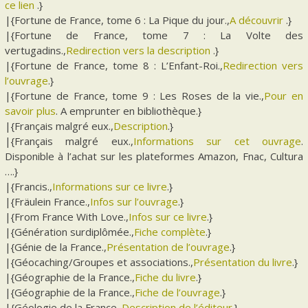
ce lien
.}
|{Fortune de France, tome 6 : La Pique du jour.,
A découvrir
.}
|{Fortune de France, tome 7 : La Volte des
vertugadins.,
Redirection vers la description
.}
|{Fortune de France, tome 8 : L’Enfant-Roi.,
Redirection vers
l’ouvrage
.}
|{Fortune de France, tome 9 : Les Roses de la vie.,
Pour en
savoir plus
. A emprunter en bibliothèque.}
|{Français malgré eux.,
Description
.}
|{Français malgré eux.,
Informations sur cet ouvrage
.
Disponible à l’achat sur les plateformes Amazon, Fnac, Cultura
….}
|{Francis.,
Informations sur ce livre
.}
|{Fräulein France.,
Infos sur l’ouvrage
.}
|{From France With Love.,
Infos sur ce livre
.}
|{Génération surdiplômée.,
Fiche complète
.}
|{Génie de la France.,
Présentation de l’ouvrage
.}
|{Géocaching/Groupes et associations.,
Présentation du livre
.}
|{Géographie de la France.,
Fiche du livre
.}
|{Géographie de la France.,
Fiche de l’ouvrage
.}
|{Géologie de la France.,
Description de l’éditeur
.}