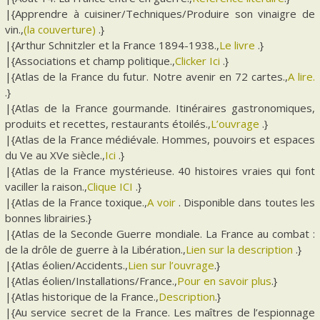
|{Apprendre à cuisiner/Techniques/Produire son vinaigre de
vin.,
(la couverture)
.}
|{Arthur Schnitzler et la France 1894-1938.,
Le livre
.}
|{Associations et champ politique.,
Clicker Ici
.}
|{Atlas de la France du futur. Notre avenir en 72 cartes.,
A lire.
.}
|{Atlas de la France gourmande. Itinéraires gastronomiques,
produits et recettes, restaurants étoilés.,
L’ouvrage
.}
|{Atlas de la France médiévale. Hommes, pouvoirs et espaces
du Ve au XVe siècle.,
Ici
.}
|{Atlas de la France mystérieuse. 40 histoires vraies qui font
vaciller la raison.,
Clique ICI
.}
|{Atlas de la France toxique.,
A voir
. Disponible dans toutes les
bonnes librairies.}
|{Atlas de la Seconde Guerre mondiale. La France au combat :
de la drôle de guerre à la Libération.,
Lien sur la description
.}
|{Atlas éolien/Accidents.,
Lien sur l’ouvrage
.}
|{Atlas éolien/Installations/France.,
Pour en savoir plus
.}
|{Atlas historique de la France.,
Description
.}
|{Au service secret de la France. Les maîtres de l’espionnage