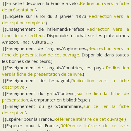
|{En selle ! découvrir la France à vélo.,
Redirection vers la fiche
de présentation
.}
|{Enquête sur la loi du 3 janvier 1973.,
Redirection vers la
description complète
.}
|{Enseignement de l’allemand/Préface.,
Redirection vers la
fiche de de l’éditeur
. Disponible à l’achat sur les plateformes
Amazon, Fnac, Cultura ….}
|{Enseignement de l’anglais/Anglicismes.,
Redirection vers la
fiche de présentation de cet ouvrage
. Disponible dans toutes
les bonnes de l’éditeurs.}
|{Enseignement de l’anglais/Countries, les pays.,
Redirection
vers la fiche de présentation de ce livre
.}
|{Enseignement de l’espagnol.,
Redirection vers la fiche
descriptive
.}
|{Enseignement du gallo/Contenu.,
sur ce lien la fiche de
présentation
. A emprunter en bibliothèque.}
|{Enseignement du gallo/Grammaire.,
sur ce lien la fiche
descriptive
.}
|{Espérer pour la France.,
Référence litéraire de cet ouvrage
.}
|{Espérer pour la France.,
Référence litéraire de ce livre
.