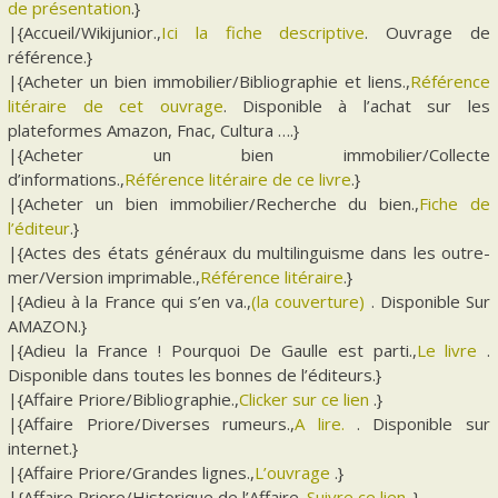
de présentation
.}
|{Accueil/Wikijunior.,
Ici la fiche descriptive
. Ouvrage de
référence.}
|{Acheter un bien immobilier/Bibliographie et liens.,
Référence
litéraire de cet ouvrage
. Disponible à l’achat sur les
plateformes Amazon, Fnac, Cultura ….}
|{Acheter un bien immobilier/Collecte
d’informations.,
Référence litéraire de ce livre
.}
|{Acheter un bien immobilier/Recherche du bien.,
Fiche de
l’éditeur
.}
|{Actes des états généraux du multilinguisme dans les outre-
mer/Version imprimable.,
Référence litéraire
.}
|{Adieu à la France qui s’en va.,
(la couverture)
. Disponible Sur
AMAZON.}
|{Adieu la France ! Pourquoi De Gaulle est parti.,
Le livre
.
Disponible dans toutes les bonnes de l’éditeurs.}
|{Affaire Priore/Bibliographie.,
Clicker sur ce lien
.}
|{Affaire Priore/Diverses rumeurs.,
A lire.
. Disponible sur
internet.}
|{Affaire Priore/Grandes lignes.,
L’ouvrage
.}
|{Affaire Priore/Historique de l’Affaire.,
Suivre ce lien
.}