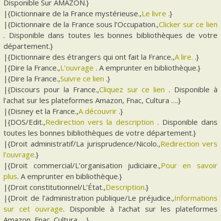
Disponible Sur AMAZON.}
|{Dictionnaire de la France mystérieuse.,
Le livre
.}
|{Dictionnaire de la France sous l’Occupation.,
Clicker sur ce lien
. Disponible dans toutes les bonnes bibliothèques de votre
département.}
|{Dictionnaire des étrangers qui ont fait la France.,
A lire.
.}
|{Dire la France.,
L’ouvrage
. A emprunter en bibliothèque.}
|{Dire la France.,
Suivre ce lien
.}
|{Discours pour la France.,
Cliquez sur ce lien
. Disponible à
l’achat sur les plateformes Amazon, Fnac, Cultura ….}
|{Disney et la France.,
A découvrir
.}
|{DOS/Edit.,
Redirection vers la description
. Disponible dans
toutes les bonnes bibliothèques de votre département.}
|{Droit administratif/La jurisprudence/Nicolo.,
Redirection vers
l’ouvrage
.}
|{Droit commercial/L’organisation judiciaire.,
Pour en savoir
plus
. A emprunter en bibliothèque.}
|{Droit constitutionnel/L’État.,
Description
.}
|{Droit de l’administration publique/Le préjudice.,
Informations
sur cet ouvrage
. Disponible à l’achat sur les plateformes
Amazon, Fnac, Cultura ….}