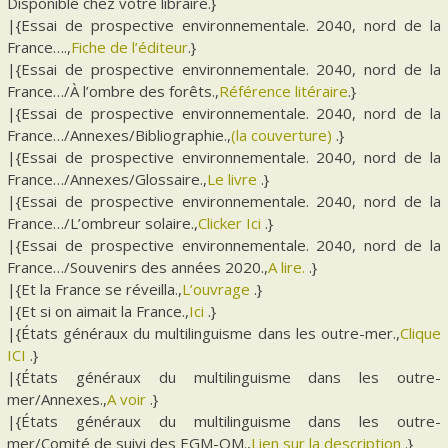
Disponible chez votre libraire.}
|{Essai de prospective environnementale. 2040, nord de la
France….,
Fiche de l’éditeur
.}
|{Essai de prospective environnementale. 2040, nord de la
France…/À l’ombre des forêts.,
Référence litéraire
.}
|{Essai de prospective environnementale. 2040, nord de la
France…/Annexes/Bibliographie.,
(la couverture)
.}
|{Essai de prospective environnementale. 2040, nord de la
France…/Annexes/Glossaire.,
Le livre
.}
|{Essai de prospective environnementale. 2040, nord de la
France…/L’ombreur solaire.,
Clicker Ici
.}
|{Essai de prospective environnementale. 2040, nord de la
France…/Souvenirs des années 2020.,
A lire.
.}
|{Et la France se réveilla.,
L’ouvrage
.}
|{Et si on aimait la France.,
Ici
.}
|{États généraux du multilinguisme dans les outre-mer.,
Clique
ICI
.}
|{États généraux du multilinguisme dans les outre-
mer/Annexes.,
A voir
.}
|{États généraux du multilinguisme dans les outre-
mer/Comité de suivi des EGM-OM.,
Lien sur la description
.}