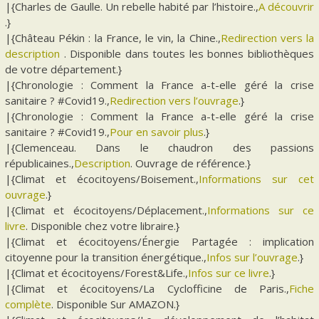
|{Charles de Gaulle. Un rebelle habité par l’histoire.,
A découvrir
.}
|{Château Pékin : la France, le vin, la Chine.,
Redirection vers la
description
. Disponible dans toutes les bonnes bibliothèques
de votre département.}
|{Chronologie : Comment la France a-t-elle géré la crise
sanitaire ? #Covid19.,
Redirection vers l’ouvrage
.}
|{Chronologie : Comment la France a-t-elle géré la crise
sanitaire ? #Covid19.,
Pour en savoir plus
.}
|{Clemenceau. Dans le chaudron des passions
républicaines.,
Description
. Ouvrage de référence.}
|{Climat et écocitoyens/Boisement.,
Informations sur cet
ouvrage
.}
|{Climat et écocitoyens/Déplacement.,
Informations sur ce
livre
. Disponible chez votre libraire.}
|{Climat et écocitoyens/Énergie Partagée : implication
citoyenne pour la transition énergétique.,
Infos sur l’ouvrage
.}
|{Climat et écocitoyens/Forest&Life.,
Infos sur ce livre
.}
|{Climat et écocitoyens/La Cyclofficine de Paris.,
Fiche
complète
. Disponible Sur AMAZON.}