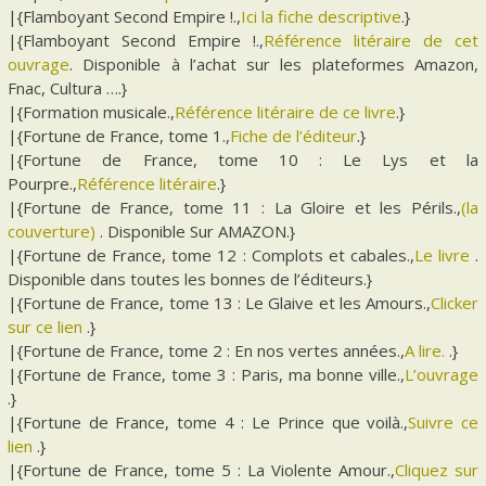
|{Flamboyant Second Empire !.,
Ici la fiche descriptive
.}
|{Flamboyant Second Empire !.,
Référence litéraire de cet
ouvrage
. Disponible à l’achat sur les plateformes Amazon,
Fnac, Cultura ….}
|{Formation musicale.,
Référence litéraire de ce livre
.}
|{Fortune de France, tome 1.,
Fiche de l’éditeur
.}
|{Fortune de France, tome 10 : Le Lys et la
Pourpre.,
Référence litéraire
.}
|{Fortune de France, tome 11 : La Gloire et les Périls.,
(la
couverture)
. Disponible Sur AMAZON.}
|{Fortune de France, tome 12 : Complots et cabales.,
Le livre
.
Disponible dans toutes les bonnes de l’éditeurs.}
|{Fortune de France, tome 13 : Le Glaive et les Amours.,
Clicker
sur ce lien
.}
|{Fortune de France, tome 2 : En nos vertes années.,
A lire.
.}
|{Fortune de France, tome 3 : Paris, ma bonne ville.,
L’ouvrage
.}
|{Fortune de France, tome 4 : Le Prince que voilà.,
Suivre ce
lien
.}
|{Fortune de France, tome 5 : La Violente Amour.,
Cliquez sur