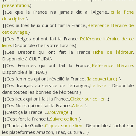
présentation
.}
|{Ce que la France n’a jamais dit a l’Algerie.,
Ici la fiche
descriptive
.}
|{Ces autres lieux qui ont fait la France.,
Référence litéraire de
cet ouvrage
.}
|{Ces Belges qui ont fait la France.,
Référence litéraire de ce
livre
. Disponible chez votre libraire.}
|{Ces Bretons qui ont fait la France.,
Fiche de l’éditeur
.
Disponible à CULTURA.}
|{Ces Femmes qui ont fait la France.,
Référence litéraire
.
Disponible à la FNAC.}
|{Ces femmes qui ont réveillé la France.,
(la couverture)
.}
|{Ces français au service de l’étranger.,
Le livre
. Disponible
dans toutes les bonnes de l’éditeurs.}
|{Ces lieux qui ont fait la France.,
Clicker sur ce lien
.}
|{Ces Noirs qui ont fait la France.,
A lire.
.}
|{C’est ça la France….,
L’ouvrage
.}
|{C’est fort la France !.,
Suivre ce lien
.}
|{Charles de Gaulle.,
Cliquez sur ce lien
. Disponible à l’achat sur
les plateformes Amazon, Fnac, Cultura ….}