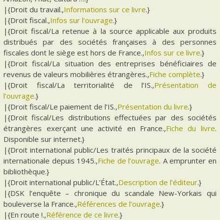
|{Droit du travail.,
Informations sur ce livre
.}
|{Droit fiscal.,
Infos sur l’ouvrage
.}
|{Droit fiscal/La retenue à la source applicable aux produits
distribués par des sociétés françaises à des personnes
fiscales dont le siège est hors de France.,
Infos sur ce livre
.}
|{Droit fiscal/La situation des entreprises bénéficiaires de
revenus de valeurs mobilières étrangères.,
Fiche complète
.}
|{Droit fiscal/La territorialité de l’IS.,
Présentation de
l’ouvrage
.}
|{Droit fiscal/Le paiement de l’IS.,
Présentation du livre
.}
|{Droit fiscal/Les distributions effectuées par des sociétés
étrangères exerçant une activité en France.,
Fiche du livre
.
Disponible sur internet.}
|{Droit international public/Les traités principaux de la société
internationale depuis 1945.,
Fiche de l’ouvrage
. A emprunter en
bibliothèque.}
|{Droit international public/L’État.,
Description de l’éditeur
.}
|{DSK l’enquête – chronique du scandale New-Yorkais qui
bouleverse la France.,
Références de l’ouvrage
.}
|{En route !.,
Référence de ce livre
.}