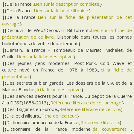
|{De la France.,
Lien sur la description complète
.}
|{De la France.,
Lien sur la fiche de librairie
.}
|{De la France.,
Lien sur la fiche de présentation de cet
ouvrage
.}
|{Découvrir le Web/Découvrir BitTorrent.,
Lien sur la fiche de
présentation de ce livre
. Disponible dans toutes les bonnes
bibliothèques de votre département.}
|{Demain, la France – Tombeaux de Mauriac, Michelet, de
Gaulle.,
Lien sur la fiche descriptive
.}
|{Des jeunes gens mödernes. Post-Punk, Cold Wave et
culture novö en France de 1978 à 1983.,
Ici la fiche de
présentation
.}
|{Des secrets si bien gardés. Les dossiers de la CIA et de la
Maison-Blanche.,
Ici la fiche descriptive
.}
|{Des services secrets pour la France. Du dépôt de la Guerre
à la DGSE(1856-2013).,
Référence litéraire de cet ouvrage
.}
|{Des Tsiganes en Europe.,
Référence litéraire de ce livre
.}
|{D’ici et d’ailleurs.,
Fiche de l’éditeur
.}
|{Dictionnaire amoureux de la France.,
Référence litéraire
.}
|{Dictionnaire de la France moderne.,
(la couverture)
.