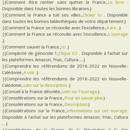
|{Comment être rentier sans quitter la France.,
Le livre
.
Disponible dans toutes les bonnes librairies.}
|{Comment la France a tué ses villes.,
Clicker Ici
. Disponible
dans toutes les bonnes bibliothèques de votre département.}
|{Comment la France se réconcilie avec l’excellence.,
A lire.
.}
|{Comment la France se réconcilie avec l’excellence.,
L’ouvrage
.}
|{Comment sauver la France.,
Ici
.}
|{Complicité de génocide ?.,
Clique ICI
. Disponible à l’achat sur
les plateformes Amazon, Fnac, Cultura ….}
|{Comprendre les référendums de 2018-2022 en Nouvelle-
Calédonie.,
A voir
.}
|{Comprendre les référendums de 2018-2022 en Nouvelle-
Calédonie.,
Lien sur la description
.}
|{Conseil à la France désolée.,
Lien sur l’ouvrage
.}
|{Considérations sur la France.,
Pour en savoir plus
.}
|{Considérations sur la France.,
Description
.}
|{Considérations sur la France.,
Informations sur cet ouvrage
.
Disponible à l’achat sur les plateformes Amazon, Fnac, Cultura
….}
|{constitutions de la France de la Révolution à la IVe