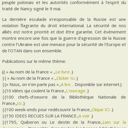
peuple polonais et les autorités conformément à l’esprit du
traité de Nancy signé le 9 mai.
La dernière escalade irresponsable de la Russie est une
violation flagrante du droit international. La sécurité de nos
alliés est notre priorité et doit être garantie. Cet événement
montre encore une fois que la guerre d’agression de la Russie
contre l’Ukraine est une menace pour la sécurité de l’Europe et
de l’OTAN dans son ensemble.
Publications sur le même thème:
{{ » Au nom de la France « .,
Le livre
.}
|{ » Au nom de la France « .,
Clicker Ici
.}
|{« Nous, on n’en parle pas ».,
A lire.
. Disponible sur internet.}
|{10 idées qui coulent la France.,
L’ouvrage
.}
|{100 chefs-d’oeuvre de la Bibliothèque Nationale de
France.,
Ici
.}
|{100 week-ends pour redécouvrir la France.,
Clique ICI
.}
|{150 IDEES RECUES SUR LA FRANCE.,
A voir
.}
|{1795, Quiberon ou Le destin de la France.,
Lien sur la