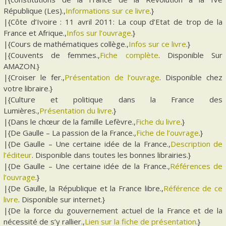
République (Les).,
Informations sur ce livre
.}
|{Côte d’Ivoire : 11 avril 2011: La coup d’Etat de trop de la
France et Afrique.,
Infos sur l’ouvrage
.}
|{Cours de mathématiques collège.,
Infos sur ce livre
.}
|{Couvents de femmes.,
Fiche complète
. Disponible Sur
AMAZON.}
|{Croiser le fer.,
Présentation de l’ouvrage
. Disponible chez
votre libraire.}
|{Culture et politique dans la France des
Lumières.,
Présentation du livre
.}
|{Dans le chœur de la famille Lefèvre.,
Fiche du livre
.}
|{De Gaulle – La passion de la France.,
Fiche de l’ouvrage
.}
|{De Gaulle – Une certaine idée de la France.,
Description de
l’éditeur
. Disponible dans toutes les bonnes librairies.}
|{De Gaulle – Une certaine idée de la France.,
Références de
l’ouvrage
.}
|{De Gaulle, la République et la France libre.,
Référence de ce
livre
. Disponible sur internet.}
|{De la force du gouvernement actuel de la France et de la
nécessité de s’y rallier.,
Lien sur la fiche de présentation
.}