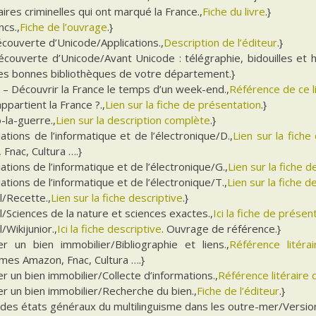
aires criminelles qui ont marqué la France.,
Fiche du livre
.}
ncs.,
Fiche de l’ouvrage
.}
écouverte d’Unicode/Applications.,
Description de l’éditeur
.}
écouverte d’Unicode/Avant Unicode : télégraphie, bidouilles et h
les bonnes bibliothèques de votre département.}
 – Découvrir la France le temps d’un week-end.,
Référence de ce l
appartient la France ?.,
Lien sur la fiche de présentation
.}
-la-guerre.,
Lien sur la description complète
.}
ations de l’informatique et de l’électronique/D.,
Lien sur la fiche 
Fnac, Cultura ….}
ations de l’informatique et de l’électronique/G.,
Lien sur la fiche 
ations de l’informatique et de l’électronique/T.,
Lien sur la fiche d
l/Recette.,
Lien sur la fiche descriptive
.}
l/Sciences de la nature et sciences exactes.,
Ici la fiche de présen
/Wikijunior.,
Ici la fiche descriptive
. Ouvrage de référence.}
er un bien immobilier/Bibliographie et liens.,
Référence litér
mes Amazon, Fnac, Cultura ….}
r un bien immobilier/Collecte d’informations.,
Référence litéraire d
r un bien immobilier/Recherche du bien.,
Fiche de l’éditeur
.}
 des états généraux du multilinguisme dans les outre-mer/Version