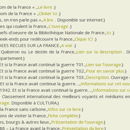
nom de la France « .,
Le livre
.}
nom de la France « .,
Clicker Ici
.}
, on n’en parle pas ».,
A lire.
. Disponible sur internet.}
es qui coulent la France.,
L’ouvrage
.}
efs-d’oeuvre de la Bibliothèque Nationale de France.,
Ici
.}
eek-ends pour redécouvrir la France.,
Clique ICI
.}
DEES RECUES SUR LA FRANCE.,
A voir
.}
 Quiberon ou Le destin de la France.,
Lien sur la description
. D
épartement.}
t si la France avait continué la guerre T01.,
Lien sur l’ouvrage
.}
t si la France avait continué la guerre T02.,
Pour en savoir plus
.}
t si la France avait continué la guerre T03.,
Description
. Ouvrage 
Et si la France avait continue la guerre….,
Informations sur cet ou
942. Et si la France avait continué la guerre….,
Informations sur ce
: Classement international des meilleurs voyants et médiums en
vrage
. Disponible à CULTURA.}
la France sans carbone.,
Infos sur ce livre
.}
ons de visiter la France.,
Fiche complète
.}
les, bourgs & autres lieux.,
Présentation de l’ouvrage
.}
8 – La France avant la France.,
Présentation du livre
.}