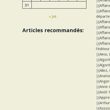
31
|{Affair
|{Affair
départe
« Juil
|{Affair
|{Affair
Articles recommandés:
|{Affair
|{Affair
|{Affair
l’éditeur
|{Ainsi, 
|{Algor
|{Algor
|{Allez, 
|{Anatom
|{Angers
|{Anne d
|{Août 1
|{Appren
|{Arthur
|{Associ