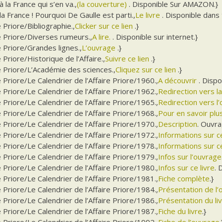
à la France qui s’en va.,
(la couverture)
. Disponible Sur AMAZON.}
la France ! Pourquoi De Gaulle est parti.,
Le livre
. Disponible dans
e Priore/Bibliographie.,
Clicker sur ce lien
.}
e Priore/Diverses rumeurs.,
A lire.
. Disponible sur internet.}
e Priore/Grandes lignes.,
L’ouvrage
.}
e Priore/Historique de l’Affaire.,
Suivre ce lien
.}
e Priore/L’Académie des sciences.,
Cliquez sur ce lien
.}
e Priore/Le Calendrier de l’Affaire Priore/1960.,
A découvrir
. Disp
e Priore/Le Calendrier de l’Affaire Priore/1962.,
Redirection vers l
e Priore/Le Calendrier de l’Affaire Priore/1965.,
Redirection vers l
e Priore/Le Calendrier de l’Affaire Priore/1968.,
Pour en savoir plu
e Priore/Le Calendrier de l’Affaire Priore/1970.,
Description
. Ouvra
e Priore/Le Calendrier de l’Affaire Priore/1972.,
Informations sur 
e Priore/Le Calendrier de l’Affaire Priore/1978.,
Informations sur ce
e Priore/Le Calendrier de l’Affaire Priore/1979.,
Infos sur l’ouvrage
e Priore/Le Calendrier de l’Affaire Priore/1980.,
Infos sur ce livre
. 
e Priore/Le Calendrier de l’Affaire Priore/1981.,
Fiche complète
.}
e Priore/Le Calendrier de l’Affaire Priore/1984.,
Présentation de l
e Priore/Le Calendrier de l’Affaire Priore/1986.,
Présentation du li
e Priore/Le Calendrier de l’Affaire Priore/1987.,
Fiche du livre
.}
e Priore/Le Calendrier de l’Affaire Priore/1992.,
Fiche de l’ouvrage
.