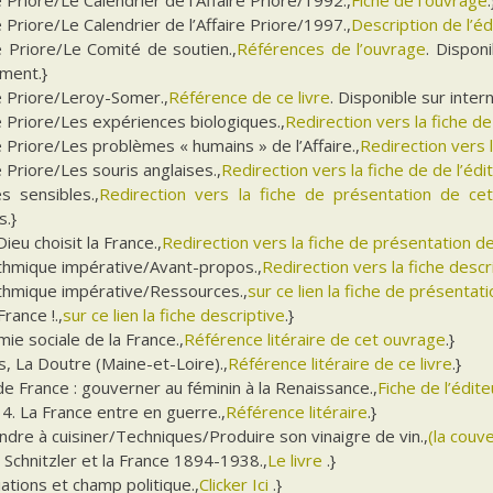
e Priore/Le Calendrier de l’Affaire Priore/1997.,
Description de l’éd
e Priore/Le Comité de soutien.,
Références de l’ouvrage
. Dispon
ment.}
e Priore/Leroy-Somer.,
Référence de ce livre
. Disponible sur intern
e Priore/Les expériences biologiques.,
Redirection vers la fiche d
e Priore/Les problèmes « humains » de l’Affaire.,
Redirection vers 
e Priore/Les souris anglaises.,
Redirection vers la fiche de de l’édi
es sensibles.,
Redirection vers la fiche de présentation de ce
s.}
Dieu choisit la France.,
Redirection vers la fiche de présentation de
ithmique impérative/Avant-propos.,
Redirection vers la fiche descr
ithmique impérative/Ressources.,
sur ce lien la fiche de présentat
France !.,
sur ce lien la fiche descriptive
.}
ie sociale de la France.,
Référence litéraire de cet ouvrage
.}
, La Doutre (Maine-et-Loire).,
Référence litéraire de ce livre
.}
e France : gouverner au féminin à la Renaissance.,
Fiche de l’édite
4. La France entre en guerre.,
Référence litéraire
.}
dre à cuisiner/Techniques/Produire son vinaigre de vin.,
(la couv
 Schnitzler et la France 1894-1938.,
Le livre
.}
ations et champ politique.,
Clicker Ici
.}