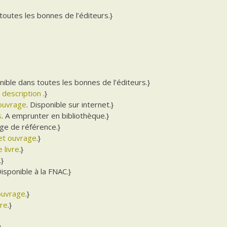
 toutes les bonnes de l’éditeurs.}
onible dans toutes les bonnes de l’éditeurs.}
a description
.}
’ouvrage
. Disponible sur internet.}
s
. A emprunter en bibliothèque.}
ge de référence.}
cet ouvrage
.}
 livre
.}
.}
Disponible à la FNAC.}
’ouvrage
.}
vre
.}
}