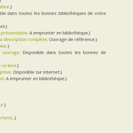
iteur
.}
ible dans toutes les bonnes bibliothèques de votre
et.}
e présentation
. A emprunter en bibliothèque.}
la description complète
. Ouvrage de référence.}
teur
.}
t ouvrage
. Disponible dans toutes les bonnes de
 ce livre
.}
iptive
. Disponible sur internet.}
ion
. A emprunter en bibliothèque.}
ur
.}
erture)
.}