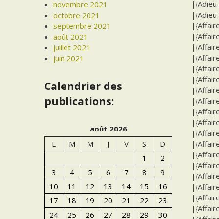
|{Adieu 
novembre 2021
|{Adieu 
octobre 2021
|{Affair
septembre 2021
|{Affair
août 2021
|{Affair
juillet 2021
|{Affair
juin 2021
|{Affair
|{Affair
Calendrier des
|{Affair
publications:
|{Affair
|{Affair
|{Affair
août 2026
|{Affair
|{Affair
L
M
M
J
V
S
D
|{Affair
1
2
|{Affair
3
4
5
6
7
8
9
|{Affair
10
11
12
13
14
15
16
|{Affair
|{Affair
17
18
19
20
21
22
23
|{Affair
24
25
26
27
28
29
30
|{Affair