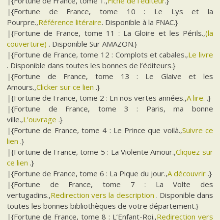
|{Fortune de France, tome 1.,
Fiche de l’éditeur
.}
|{Fortune de France, tome 10 : Le Lys et la
Pourpre.,
Référence litéraire
. Disponible à la FNAC.}
|{Fortune de France, tome 11 : La Gloire et les Périls.,
(la
couverture)
. Disponible Sur AMAZON.}
|{Fortune de France, tome 12 : Complots et cabales.,
Le livre
. Disponible dans toutes les bonnes de l’éditeurs.}
|{Fortune de France, tome 13 : Le Glaive et les
Amours.,
Clicker sur ce lien
.}
|{Fortune de France, tome 2 : En nos vertes années.,
A lire.
.}
|{Fortune de France, tome 3 : Paris, ma bonne
ville.,
L’ouvrage
.}
|{Fortune de France, tome 4 : Le Prince que voilà.,
Suivre ce
lien
.}
|{Fortune de France, tome 5 : La Violente Amour.,
Cliquez sur
ce lien
.}
|{Fortune de France, tome 6 : La Pique du jour.,
A découvrir
.}
|{Fortune de France, tome 7 : La Volte des
vertugadins.,
Redirection vers la description
. Disponible dans
toutes les bonnes bibliothèques de votre département.}
|{Fortune de France, tome 8 : L’Enfant-Roi.,
Redirection vers