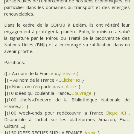
perspectives de renforcement de nos liens économiques, en
particulier dans les domaines du transport et des énergies
renouvelables.
Dans le cadre de la COP30 à Belém, ils ont réitéré leur
engagement à protéger la planète. Enfin, le ministre a salué
la signature par le Pérou du Traité de la biodiversité des
Nations Unies (BNJJ) et a encouragé sa ratification dans un
avenir proche.
Parutions:
{{ » Au nom de la France « .,
Le livre
.}
|{ » Au nom de la France « .,
Clicker Ici
.}
|{« Nous, on n’en parle pas ».,
A lire.
.}
|{10 idées qui coulent la France.,
L’ouvrage
.}
|{100 chefs-d’oeuvre de la Bibliothèque Nationale de
France.,
Ici
.}
|{100 week-ends pour redécouvrir la France.,
Clique ICI
.
Disponible à l’achat sur les plateformes Amazon, Fnac,
Cultura ….}
|{150 IDEES RECUES SUR LA FRANCE.,
A voir
.}