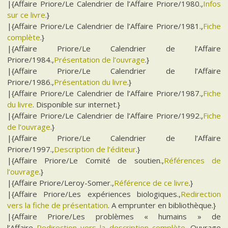
|{Affaire Priore/Le Calendrier de l’Affaire Priore/1980.,
Infos
sur ce livre
.}
|{Affaire Priore/Le Calendrier de l’Affaire Priore/1981.,
Fiche
complète
.}
|{Affaire Priore/Le Calendrier de l’Affaire
Priore/1984.,
Présentation de l’ouvrage
.}
|{Affaire Priore/Le Calendrier de l’Affaire
Priore/1986.,
Présentation du livre
.}
|{Affaire Priore/Le Calendrier de l’Affaire Priore/1987.,
Fiche
du livre
. Disponible sur internet.}
|{Affaire Priore/Le Calendrier de l’Affaire Priore/1992.,
Fiche
de l’ouvrage
.}
|{Affaire Priore/Le Calendrier de l’Affaire
Priore/1997.,
Description de l’éditeur
.}
|{Affaire Priore/Le Comité de soutien.,
Références de
l’ouvrage
.}
|{Affaire Priore/Leroy-Somer.,
Référence de ce livre
.}
|{Affaire Priore/Les expériences biologiques.,
Redirection
vers la fiche de présentation
. A emprunter en bibliothèque.}
|{Affaire Priore/Les problèmes « humains » de
l’Affaire.,
Redirection vers la description complète
. Ouvrage