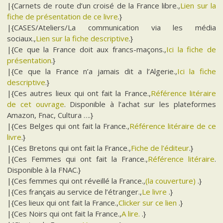
|{Carnets de route d’un croisé de la France libre.,
Lien sur la
fiche de présentation de ce livre
.}
|{CASES/Ateliers/La communication via les média
sociaux.,
Lien sur la fiche descriptive
.}
|{Ce que la France doit aux francs-maçons.,
Ici la fiche de
présentation
.}
|{Ce que la France n’a jamais dit a l’Algerie.,
Ici la fiche
descriptive
.}
|{Ces autres lieux qui ont fait la France.,
Référence litéraire
de cet ouvrage
. Disponible à l’achat sur les plateformes
Amazon, Fnac, Cultura ….}
|{Ces Belges qui ont fait la France.,
Référence litéraire de ce
livre
.}
|{Ces Bretons qui ont fait la France.,
Fiche de l’éditeur
.}
|{Ces Femmes qui ont fait la France.,
Référence litéraire
.
Disponible à la FNAC.}
|{Ces femmes qui ont réveillé la France.,
(la couverture)
.}
|{Ces français au service de l’étranger.,
Le livre
.}
|{Ces lieux qui ont fait la France.,
Clicker sur ce lien
.}
|{Ces Noirs qui ont fait la France.,
A lire.
.}