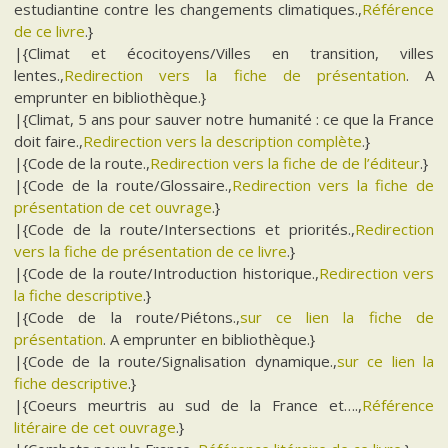
estudiantine contre les changements climatiques.,
Référence
de ce livre
.}
|{Climat et écocitoyens/Villes en transition, villes
lentes.,
Redirection vers la fiche de présentation
. A
emprunter en bibliothèque.}
|{Climat, 5 ans pour sauver notre humanité : ce que la France
doit faire.,
Redirection vers la description complète
.}
|{Code de la route.,
Redirection vers la fiche de de l’éditeur
.}
|{Code de la route/Glossaire.,
Redirection vers la fiche de
présentation de cet ouvrage
.}
|{Code de la route/Intersections et priorités.,
Redirection
vers la fiche de présentation de ce livre
.}
|{Code de la route/Introduction historique.,
Redirection vers
la fiche descriptive
.}
|{Code de la route/Piétons.,
sur ce lien la fiche de
présentation
. A emprunter en bibliothèque.}
|{Code de la route/Signalisation dynamique.,
sur ce lien la
fiche descriptive
.}
|{Coeurs meurtris au sud de la France et….,
Référence
litéraire de cet ouvrage
.}