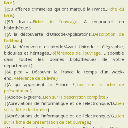
livre
.}
|{50 affaires criminelles qui ont marqué la France.,
Fiche du
livre
.}
|{99 francs.,
Fiche de l’ouvrage
. A emprunter en
bibliothèque.}
|{À la découverte d’Unicode/Applications.,
Description de
l’éditeur
.}
|{À la découverte d’Unicode/Avant Unicode : télégraphie,
bidouilles et héritages.,
Références de l’ouvrage
. Disponible
dans toutes les bonnes bibliothèques de votre
département.}
|{A pied – Découvrir la France le temps d’un week-
end.,
Référence de ce livre
.}
|{A qui appartient la France ?.,
Lien sur la fiche de
présentation
.}
|{Abobo-la-guerre.,
Lien sur la description complète
.}
|{Abréviations de l’informatique et de l’électronique/D.,
Lien
sur la fiche de librairie
.}
|{Abréviations de l’informatique et de l’électronique/G.,
Lien
sur la fiche de présentation de cet ouvrage
.}