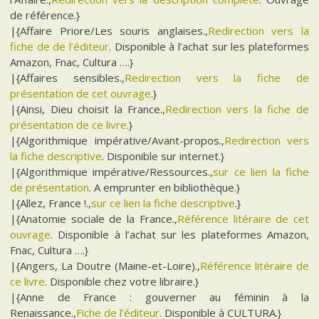
de référence.}
|{Affaire Priore/Les souris anglaises.,
Redirection vers la
fiche de de l’éditeur
. Disponible à l’achat sur les plateformes
Amazon, Fnac, Cultura ….}
|{Affaires sensibles.,
Redirection vers la fiche de
présentation de cet ouvrage
.}
|{Ainsi, Dieu choisit la France.,
Redirection vers la fiche de
présentation de ce livre
.}
|{Algorithmique impérative/Avant-propos.,
Redirection vers
la fiche descriptive
. Disponible sur internet.}
|{Algorithmique impérative/Ressources.,
sur ce lien la fiche
de présentation
. A emprunter en bibliothèque.}
|{Allez, France !.,
sur ce lien la fiche descriptive
.}
|{Anatomie sociale de la France.,
Référence litéraire de cet
ouvrage
. Disponible à l’achat sur les plateformes Amazon,
Fnac, Cultura ….}
|{Angers, La Doutre (Maine-et-Loire).,
Référence litéraire de
ce livre
. Disponible chez votre libraire.}
|{Anne de France : gouverner au féminin à la
Renaissance.,
Fiche de l’éditeur
. Disponible à CULTURA.}