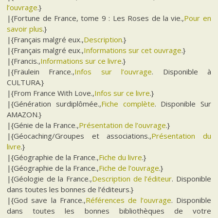
l’ouvrage
.}
|{Fortune de France, tome 9 : Les Roses de la vie.,
Pour en
savoir plus
.}
|{Français malgré eux.,
Description
.}
|{Français malgré eux.,
Informations sur cet ouvrage
.}
|{Francis.,
Informations sur ce livre
.}
|{Fräulein France.,
Infos sur l’ouvrage
. Disponible à
CULTURA.}
|{From France With Love.,
Infos sur ce livre
.}
|{Génération surdiplômée.,
Fiche complète
. Disponible Sur
AMAZON.}
|{Génie de la France.,
Présentation de l’ouvrage
.}
|{Géocaching/Groupes et associations.,
Présentation du
livre
.}
|{Géographie de la France.,
Fiche du livre
.}
|{Géographie de la France.,
Fiche de l’ouvrage
.}
|{Géologie de la France.,
Description de l’éditeur
. Disponible
dans toutes les bonnes de l’éditeurs.}
|{God save la France.,
Références de l’ouvrage
. Disponible
dans toutes les bonnes bibliothèques de votre