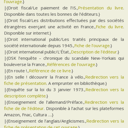
l’ouvrage
.}
|{Droit fiscal/Le paiement de l’IS.,
Présentation du livre
.
Disponible dans toutes les bonnes de l’éditeurs.}
|{Droit fiscal/Les distributions effectuées par des sociétés
étrangères exerçant une activité en France.,
Fiche du livre
.
Disponible sur internet.}
|{Droit international public/Les traités principaux de la
société internationale depuis 1945.,
Fiche de l’ouvrage
.}
|{Droit international public/L’État.,
Description de l’éditeur
.}
|{DSK l’enquête – chronique du scandale New-Yorkais qui
bouleverse la France.,
Références de l’ouvrage
.}
|{En route !.,
Référence de ce livre
.}
|{En selle ! découvrir la France à vélo.,
Redirection vers la
fiche de présentation
. A emprunter en bibliothèque.}
|{Enquête sur la loi du 3 janvier 1973.,
Redirection vers la
description complète
.}
|{Enseignement de l’allemand/Préface.,
Redirection vers la
fiche de de l’éditeur
. Disponible à l’achat sur les plateformes
Amazon, Fnac, Cultura ….}
|{Enseignement de l’anglais/Anglicismes.,
Redirection vers la
fiche de présentation de cet ouvrage
.}