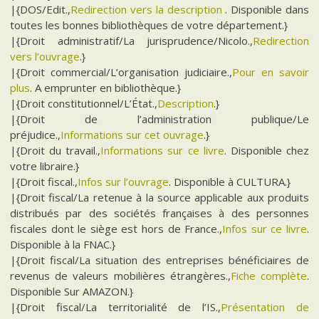
|{DOS/Edit.,
Redirection vers la description
. Disponible dans
toutes les bonnes bibliothèques de votre département.}
|{Droit administratif/La jurisprudence/Nicolo.,
Redirection
vers l’ouvrage
.}
|{Droit commercial/L’organisation judiciaire.,
Pour en savoir
plus
. A emprunter en bibliothèque.}
|{Droit constitutionnel/L’État.,
Description
.}
|{Droit de l’administration publique/Le
préjudice.,
Informations sur cet ouvrage
.}
|{Droit du travail.,
Informations sur ce livre
. Disponible chez
votre libraire.}
|{Droit fiscal.,
Infos sur l’ouvrage
. Disponible à CULTURA.}
|{Droit fiscal/La retenue à la source applicable aux produits
distribués par des sociétés françaises à des personnes
fiscales dont le siège est hors de France.,
Infos sur ce livre
.
Disponible à la FNAC.}
|{Droit fiscal/La situation des entreprises bénéficiaires de
revenus de valeurs mobilières étrangères.,
Fiche complète
.
Disponible Sur AMAZON.}
|{Droit fiscal/La territorialité de l’IS.,
Présentation de