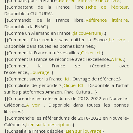
|{Combats pour la France.,
Référence litéraire de ce livre
.}
|{Combattant de la France libre.,
Fiche de l’éditeur
.
Disponible à CULTURA.}
|{Commando de la France libre.,
Référence litéraire
.
Disponible à la FNAC.}
|{Comme un Allemand en France.,
(la couverture)
.}
|{Comment être rentier sans quitter la France.,
Le livre
.
Disponible dans toutes les bonnes librairies.}
|{Comment la France a tué ses villes.,
Clicker Ici
.}
|{Comment la France se réconcilie avec l’excellence.,
A lire.
.}
|{Comment la France se réconcilie avec
l’excellence.,
L’ouvrage
.}
|{Comment sauver la France.,
Ici
. Ouvrage de référence.}
|{Complicité de génocide ?.,
Clique ICI
. Disponible à l’achat
sur les plateformes Amazon, Fnac, Cultura ….}
|{Comprendre les référendums de 2018-2022 en Nouvelle-
Calédonie.,
A voir
. Disponible dans toutes les bonnes
librairies.}
|{Comprendre les référendums de 2018-2022 en Nouvelle-
Calédonie.,
Lien sur la description
.}
|{Conseil à la France désolée.,
Lien sur l’ouvrage
.}