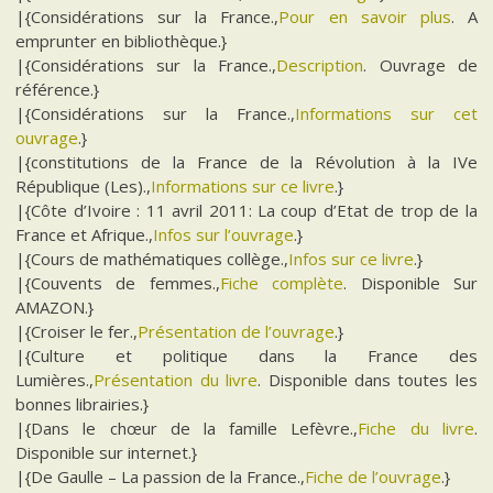
|{Considérations sur la France.,
Pour en savoir plus
. A
emprunter en bibliothèque.}
|{Considérations sur la France.,
Description
. Ouvrage de
référence.}
|{Considérations sur la France.,
Informations sur cet
ouvrage
.}
|{constitutions de la France de la Révolution à la IVe
République (Les).,
Informations sur ce livre
.}
|{Côte d’Ivoire : 11 avril 2011: La coup d’Etat de trop de la
France et Afrique.,
Infos sur l’ouvrage
.}
|{Cours de mathématiques collège.,
Infos sur ce livre
.}
|{Couvents de femmes.,
Fiche complète
. Disponible Sur
AMAZON.}
|{Croiser le fer.,
Présentation de l’ouvrage
.}
|{Culture et politique dans la France des
Lumières.,
Présentation du livre
. Disponible dans toutes les
bonnes librairies.}
|{Dans le chœur de la famille Lefèvre.,
Fiche du livre
.
Disponible sur internet.}
|{De Gaulle – La passion de la France.,
Fiche de l’ouvrage
.}