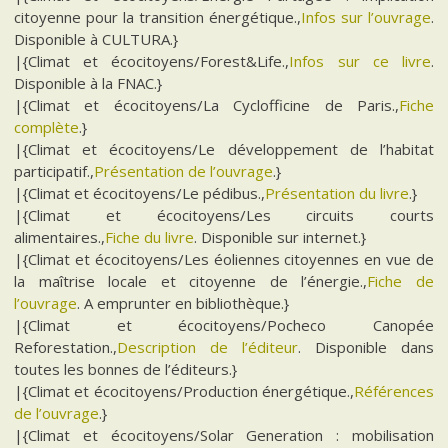
citoyenne pour la transition énergétique.,
Infos sur l’ouvrage
.
Disponible à CULTURA.}
|{Climat et écocitoyens/Forest&Life.,
Infos sur ce livre
.
Disponible à la FNAC.}
|{Climat et écocitoyens/La Cyclofficine de Paris.,
Fiche
complète
.}
|{Climat et écocitoyens/Le développement de l’habitat
participatif.,
Présentation de l’ouvrage
.}
|{Climat et écocitoyens/Le pédibus.,
Présentation du livre
.}
|{Climat et écocitoyens/Les circuits courts
alimentaires.,
Fiche du livre
. Disponible sur internet.}
|{Climat et écocitoyens/Les éoliennes citoyennes en vue de
la maîtrise locale et citoyenne de l’énergie.,
Fiche de
l’ouvrage
. A emprunter en bibliothèque.}
|{Climat et écocitoyens/Pocheco Canopée
Reforestation.,
Description de l’éditeur
. Disponible dans
toutes les bonnes de l’éditeurs.}
|{Climat et écocitoyens/Production énergétique.,
Références
de l’ouvrage
.}
|{Climat et écocitoyens/Solar Generation : mobilisation