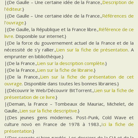
|{De Gaulle – Une certaine idée de la France.,
Description de
l’éditeur
.}
|{De Gaulle – Une certaine idée de la France.,
Références de
l’ouvrage
.}
|{De Gaulle, la République et la France libre.,
Référence de ce
livre
. Disponible sur internet.}
|{De la force du gouvernement actuel de la France et de la
nécessité de s’y rallier.,
Lien sur la fiche de présentation
. A
emprunter en bibliothèque.}
|{De la France.,
Lien sur la description complète
.}
|{De la France.,
Lien sur la fiche de librairie
.}
|{De la France.,
Lien sur la fiche de présentation de cet
ouvrage
. Disponible dans toutes les bonnes librairies.}
|{Découvrir le Web/Découvrir BitTorrent.,
Lien sur la fiche de
présentation de ce livre
.}
|{Demain, la France – Tombeaux de Mauriac, Michelet, de
Gaulle.,
Lien sur la fiche descriptive
.}
|{Des jeunes gens mödernes. Post-Punk, Cold Wave et
culture novö en France de 1978 à 1983.,
Ici la fiche de
présentation
.}
|{Des secrets si bien gardés. Les dossiers de la CIA et de la