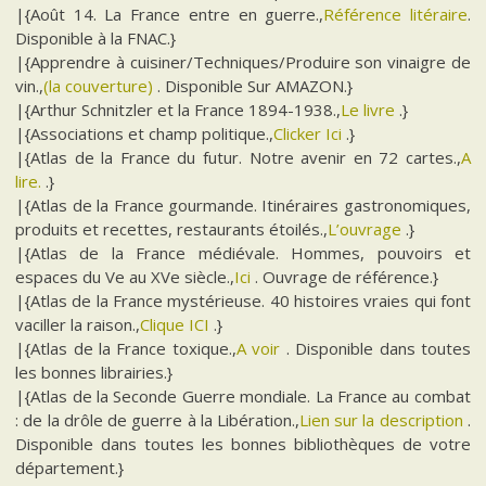
|{Août 14. La France entre en guerre.,
Référence litéraire
.
Disponible à la FNAC.}
|{Apprendre à cuisiner/Techniques/Produire son vinaigre de
vin.,
(la couverture)
. Disponible Sur AMAZON.}
|{Arthur Schnitzler et la France 1894-1938.,
Le livre
.}
|{Associations et champ politique.,
Clicker Ici
.}
|{Atlas de la France du futur. Notre avenir en 72 cartes.,
A
lire.
.}
|{Atlas de la France gourmande. Itinéraires gastronomiques,
produits et recettes, restaurants étoilés.,
L’ouvrage
.}
|{Atlas de la France médiévale. Hommes, pouvoirs et
espaces du Ve au XVe siècle.,
Ici
. Ouvrage de référence.}
|{Atlas de la France mystérieuse. 40 histoires vraies qui font
vaciller la raison.,
Clique ICI
.}
|{Atlas de la France toxique.,
A voir
. Disponible dans toutes
les bonnes librairies.}
|{Atlas de la Seconde Guerre mondiale. La France au combat
: de la drôle de guerre à la Libération.,
Lien sur la description
.
Disponible dans toutes les bonnes bibliothèques de votre
département.}