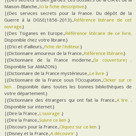
Maison-Blanche.,
Ici la fiche descriptive
.}
|{Des services secrets pour la France. Du dépôt de la
Guerre à la DGSE(1856-2013).,
Référence litéraire de cet
ouvrage
.}
|{Des Tsiganes en Europe.,
Référence litéraire de ce livre
.
Disponible chez votre libraire.}
|{D’ici et d’ailleurs.,
Fiche de l’éditeur
.}
|{Dictionnaire amoureux de la France.,
Référence litéraire
.}
|{Dictionnaire de la France moderne.,
(la couverture)
.
Disponible Sur AMAZON.}
|{Dictionnaire de la France mystérieuse.,
Le livre
.}
|{Dictionnaire de la France sous l’Occupation.,
Clicker sur ce
lien
. Disponible dans toutes les bonnes bibliothèques de
votre département.}
|{Dictionnaire des étrangers qui ont fait la France.,
A lire.
.
Disponible sur internet.}
|{Dire la France.,
L’ouvrage
.}
|{Dire la France.,
Suivre ce lien
.}
|{Discours pour la France.,
Cliquez sur ce lien
.}
|{Disney et la France.,
A découvrir
.}