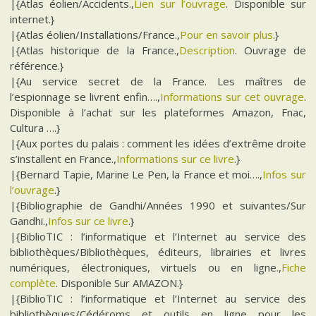
|{Atlas éolien/Accidents.,
Lien sur l’ouvrage
. Disponible sur
internet.}
|{Atlas éolien/Installations/France.,
Pour en savoir plus
.}
|{Atlas historique de la France.,
Description
. Ouvrage de
référence.}
|{Au service secret de la France. Les maîtres de
l’espionnage se livrent enfin….,
Informations sur cet ouvrage
.
Disponible à l’achat sur les plateformes Amazon, Fnac,
Cultura ….}
|{Aux portes du palais : comment les idées d’extrême droite
s’installent en France.,
Informations sur ce livre
.}
|{Bernard Tapie, Marine Le Pen, la France et moi….,
Infos sur
l’ouvrage
.}
|{Bibliographie de Gandhi/Années 1990 et suivantes/Sur
Gandhi.,
Infos sur ce livre
.}
|{BiblioTIC : l’informatique et l’Internet au service des
bibliothèques/Bibliothèques, éditeurs, librairies et livres
numériques, électroniques, virtuels ou en ligne.,
Fiche
complète
. Disponible Sur AMAZON.}
|{BiblioTIC : l’informatique et l’Internet au service des
bibliothèques/Cédéroms et outils en ligne pour les