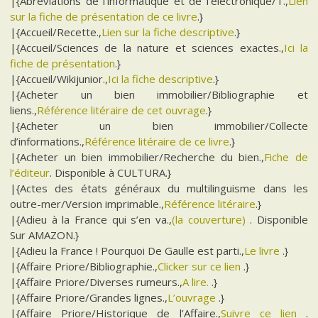
|{Abréviations de l’informatique et de l’électronique/T.,
Lien
sur la fiche de présentation de ce livre
.}
|{Accueil/Recette.,
Lien sur la fiche descriptive
.}
|{Accueil/Sciences de la nature et sciences exactes.,
Ici la
fiche de présentation
.}
|{Accueil/Wikijunior.,
Ici la fiche descriptive
.}
|{Acheter un bien immobilier/Bibliographie et
liens.,
Référence litéraire de cet ouvrage
.}
|{Acheter un bien immobilier/Collecte
d’informations.,
Référence litéraire de ce livre
.}
|{Acheter un bien immobilier/Recherche du bien.,
Fiche de
l’éditeur
. Disponible à CULTURA.}
|{Actes des états généraux du multilinguisme dans les
outre-mer/Version imprimable.,
Référence litéraire
.}
|{Adieu à la France qui s’en va.,
(la couverture)
. Disponible
Sur AMAZON.}
|{Adieu la France ! Pourquoi De Gaulle est parti.,
Le livre
.}
|{Affaire Priore/Bibliographie.,
Clicker sur ce lien
.}
|{Affaire Priore/Diverses rumeurs.,
A lire.
.}
|{Affaire Priore/Grandes lignes.,
L’ouvrage
.}
|{Affaire Priore/Historique de l’Affaire.,
Suivre ce lien
.