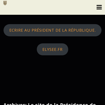
Skip
to
content
ECRIRE AU PRÉSIDENT DE LA RÉPUBLIQUE.
ELYSEE.FR
Archives: Le site de la Présidence de