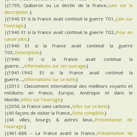
|{1795, Quiberon ou Le destin de la France.,
Lien sur la
description
.}
|{1940 Et si la France avait continué la guerre T01.,
Lien sur
l’ouvrage
.}
|{1940 Et si la France avait continué la guerre T02.,
Pour en
savoir plus
.}
|{1940 Et si la France avait continué la guerre
T03.,
Description
.}
|{1940. Et si la France avait continue la
guerre….,
Informations sur cet ouvrage
.}
|{1941-1942. Et si la France avait continué la
guerre….,
Informations sur ce livre
.}
|{2013 : Classement international des meilleurs voyants et
médiums en France, Europe, Amérique et dans le
Monde.,
Infos sur l’ouvrage
.}
|{2050, la France sans carbone.,
Infos sur ce livre
.}
|{40 façons de visiter la France.,
Fiche complète
.}
|{46 villes, bourgs & autres lieux.,
Présentation de
l’ouvrage
.}
|{481-888 – La France avant la France.,
Présentation du