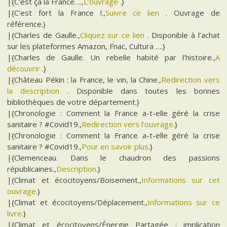
|{C’est ça la France….,
L’ouvrage
.}
|{C’est fort la France !.,
Suivre ce lien
. Ouvrage de
référence.}
|{Charles de Gaulle.,
Cliquez sur ce lien
. Disponible à l’achat
sur les plateformes Amazon, Fnac, Cultura ….}
|{Charles de Gaulle. Un rebelle habité par l’histoire.,
A
découvrir
.}
|{Château Pékin : la France, le vin, la Chine.,
Redirection vers
la description
. Disponible dans toutes les bonnes
bibliothèques de votre département.}
|{Chronologie : Comment la France a-t-elle géré la crise
sanitaire ? #Covid19.,
Redirection vers l’ouvrage
.}
|{Chronologie : Comment la France a-t-elle géré la crise
sanitaire ? #Covid19.,
Pour en savoir plus
.}
|{Clemenceau. Dans le chaudron des passions
républicaines.,
Description
.}
|{Climat et écocitoyens/Boisement.,
Informations sur cet
ouvrage
.}
|{Climat et écocitoyens/Déplacement.,
Informations sur ce
livre
.}
|{Climat et écocitoyens/Énergie Partagée : implication