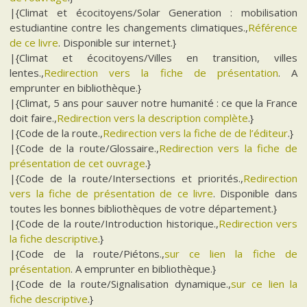
|{Climat et écocitoyens/Solar Generation : mobilisation
estudiantine contre les changements climatiques.,
Référence
de ce livre
. Disponible sur internet.}
|{Climat et écocitoyens/Villes en transition, villes
lentes.,
Redirection vers la fiche de présentation
. A
emprunter en bibliothèque.}
|{Climat, 5 ans pour sauver notre humanité : ce que la France
doit faire.,
Redirection vers la description complète
.}
|{Code de la route.,
Redirection vers la fiche de de l’éditeur
.}
|{Code de la route/Glossaire.,
Redirection vers la fiche de
présentation de cet ouvrage
.}
|{Code de la route/Intersections et priorités.,
Redirection
vers la fiche de présentation de ce livre
. Disponible dans
toutes les bonnes bibliothèques de votre département.}
|{Code de la route/Introduction historique.,
Redirection vers
la fiche descriptive
.}
|{Code de la route/Piétons.,
sur ce lien la fiche de
présentation
. A emprunter en bibliothèque.}
|{Code de la route/Signalisation dynamique.,
sur ce lien la
fiche descriptive
.}