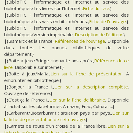
|{BiblioTIC : l’informatique et l’Internet au service des
bibliothèques/Les livres sur l’Internet.,
Fiche du livre
.}
|{BiblioTIC : l’informatique et l’Internet au service des
bibliothèques/Les wikis en bibliothèques.,
Fiche de l’ouvrage
.}
|{BiblioTIC : l’informatique et l’Internet au service des
bibliothèques/Version imprimable.,
Description de l’éditeur
.}
|{Bismarck et la France.,
Références de l’ouvrage
. Disponible
dans toutes les bonnes bibliothèques de votre
département.}
|{Boîte à jeux/Bridge cinquante ans après.,
Référence de ce
livre
. Disponible sur internet.}
|{Boîte à jeux/Mafia.,
Lien sur la fiche de présentation
. A
emprunter en bibliothèque.}
|{Bonjour la France !.,
Lien sur la description complète
.
Ouvrage de référence.}
|{C’est ça la France !.,
Lien sur la fiche de librairie
. Disponible
à l’achat sur les plateformes Amazon, Fnac, Cultura ….}
|{Carburant/Biocarburant : situation pays par pays.,
Lien sur
la fiche de présentation de cet ouvrage
.}
|{Carnets de route d’un croisé de la France libre.,
Lien sur la
fiche de présentation de ce livre
.}