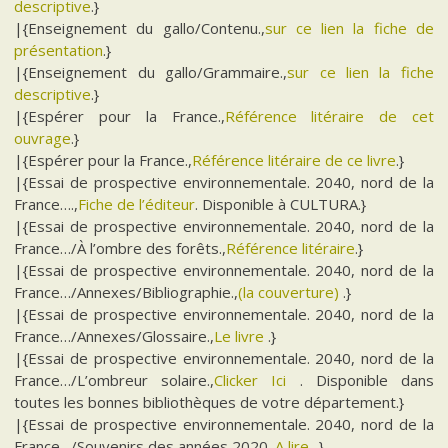
descriptive
.}
|{Enseignement du gallo/Contenu.,
sur ce lien la fiche de
présentation
.}
|{Enseignement du gallo/Grammaire.,
sur ce lien la fiche
descriptive
.}
|{Espérer pour la France.,
Référence litéraire de cet
ouvrage
.}
|{Espérer pour la France.,
Référence litéraire de ce livre
.}
|{Essai de prospective environnementale. 2040, nord de la
France….,
Fiche de l’éditeur
. Disponible à CULTURA.}
|{Essai de prospective environnementale. 2040, nord de la
France…/À l’ombre des forêts.,
Référence litéraire
.}
|{Essai de prospective environnementale. 2040, nord de la
France…/Annexes/Bibliographie.,
(la couverture)
.}
|{Essai de prospective environnementale. 2040, nord de la
France…/Annexes/Glossaire.,
Le livre
.}
|{Essai de prospective environnementale. 2040, nord de la
France…/L’ombreur solaire.,
Clicker Ici
. Disponible dans
toutes les bonnes bibliothèques de votre département.}
|{Essai de prospective environnementale. 2040, nord de la
France…/Souvenirs des années 2020.,
A lire.
.}