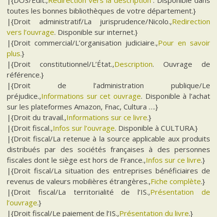
|{DOS/Edit.,
Redirection vers la description
. Disponible dans
toutes les bonnes bibliothèques de votre département.}
|{Droit administratif/La jurisprudence/Nicolo.,
Redirection
vers l’ouvrage
. Disponible sur internet.}
|{Droit commercial/L’organisation judiciaire.,
Pour en savoir
plus
.}
|{Droit constitutionnel/L’État.,
Description
. Ouvrage de
référence.}
|{Droit de l’administration publique/Le
préjudice.,
Informations sur cet ouvrage
. Disponible à l’achat
sur les plateformes Amazon, Fnac, Cultura ….}
|{Droit du travail.,
Informations sur ce livre
.}
|{Droit fiscal.,
Infos sur l’ouvrage
. Disponible à CULTURA.}
|{Droit fiscal/La retenue à la source applicable aux produits
distribués par des sociétés françaises à des personnes
fiscales dont le siège est hors de France.,
Infos sur ce livre
.}
|{Droit fiscal/La situation des entreprises bénéficiaires de
revenus de valeurs mobilières étrangères.,
Fiche complète
.}
|{Droit fiscal/La territorialité de l’IS.,
Présentation de
l’ouvrage
.}
|{Droit fiscal/Le paiement de l’IS.,
Présentation du livre
.}