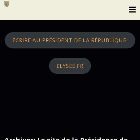
Skip
to
content
ECRIRE AU PRÉSIDENT DE LA RÉPUBLIQUE.
ELYSEE.FR
Archives: Le site de la Présidence de