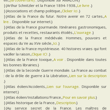
vin.,
(la couverture)
. Disponible Sur AMAZON.}
|{Arthur Schnitzler et la France 1894-1938.,
Le livre
.}
|{Associations et champ politique.,
Clicker Ici
.}
|{Atlas de la France du futur. Notre avenir en 72 cartes.,
A
lire.
. Disponible sur internet.}
|{Atlas de la France gourmande. Itinéraires gastronomiques,
produits et recettes, restaurants étoilés.,
L’ouvrage
.}
|{Atlas de la France médiévale. Hommes, pouvoirs et
espaces du Ve au XVe siècle.,
Ici
.}
|{Atlas de la France mystérieuse. 40 histoires vraies qui font
vaciller la raison.,
Clique ICI
.}
|{Atlas de la France toxique.,
A voir
. Disponible dans toutes
les bonnes librairies.}
|{Atlas de la Seconde Guerre mondiale. La France au combat
: de la drôle de guerre à la Libération.,
Lien sur la description
.}
|{Atlas éolien/Accidents.,
Lien sur l’ouvrage
. Disponible sur
internet.}
|{Atlas éolien/Installations/France.,
Pour en savoir plus
.}
|{Atlas historique de la France.,
Description
.}
|{Au service secret de la France. Les maîtres de