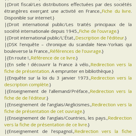
|{Droit fiscal/Les distributions effectuées par des sociétés
étrangères exerçant une activité en France.,
Fiche du livre
.
Disponible sur internet.}
|{Droit international public/Les traités principaux de la
société internationale depuis 1945.,
Fiche de l’ouvrage
.}
|{Droit international public/L’État.,
Description de l’éditeur
.}
|{DSK l’enquête – chronique du scandale New-Yorkais qui
bouleverse la France.,
Références de l’ouvrage
.}
|{En route !.,
Référence de ce livre
.}
|{En selle ! découvrir la France à vélo.,
Redirection vers la
fiche de présentation
. A emprunter en bibliothèque.}
|{Enquête sur la loi du 3 janvier 1973.,
Redirection vers la
description complète
.}
|{Enseignement de l’allemand/Préface.,
Redirection vers la
fiche de de l’éditeur
.}
|{Enseignement de l’anglais/Anglicismes.,
Redirection vers la
fiche de présentation de cet ouvrage
.}
|{Enseignement de l’anglais/Countries, les pays.,
Redirection
vers la fiche de présentation de ce livre
.}
|{Enseignement de l’espagnol.,
Redirection vers la fiche