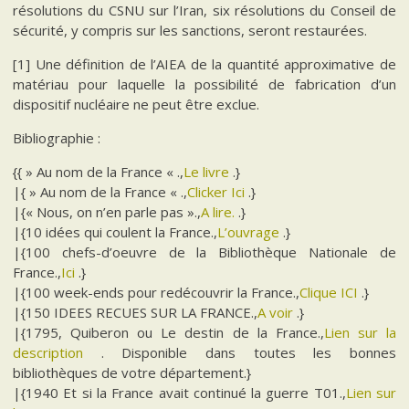
résolutions du CSNU sur l’Iran, six résolutions du Conseil de
sécurité, y compris sur les sanctions, seront restaurées.
[1] Une définition de l’AIEA de la quantité approximative de
matériau pour laquelle la possibilité de fabrication d’un
dispositif nucléaire ne peut être exclue.
Bibliographie :
{{ » Au nom de la France « .,
Le livre
.}
|{ » Au nom de la France « .,
Clicker Ici
.}
|{« Nous, on n’en parle pas ».,
A lire.
.}
|{10 idées qui coulent la France.,
L’ouvrage
.}
|{100 chefs-d’oeuvre de la Bibliothèque Nationale de
France.,
Ici
.}
|{100 week-ends pour redécouvrir la France.,
Clique ICI
.}
|{150 IDEES RECUES SUR LA FRANCE.,
A voir
.}
|{1795, Quiberon ou Le destin de la France.,
Lien sur la
description
. Disponible dans toutes les bonnes
bibliothèques de votre département.}
|{1940 Et si la France avait continué la guerre T01.,
Lien sur