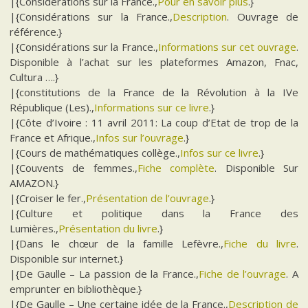
|{Considérations sur la France.,
Pour en savoir plus
.}
|{Considérations sur la France.,
Description
. Ouvrage de
référence.}
|{Considérations sur la France.,
Informations sur cet ouvrage
.
Disponible à l’achat sur les plateformes Amazon, Fnac,
Cultura ….}
|{constitutions de la France de la Révolution à la IVe
République (Les).,
Informations sur ce livre
.}
|{Côte d’Ivoire : 11 avril 2011: La coup d’Etat de trop de la
France et Afrique.,
Infos sur l’ouvrage
.}
|{Cours de mathématiques collège.,
Infos sur ce livre
.}
|{Couvents de femmes.,
Fiche complète
. Disponible Sur
AMAZON.}
|{Croiser le fer.,
Présentation de l’ouvrage
.}
|{Culture et politique dans la France des
Lumières.,
Présentation du livre
.}
|{Dans le chœur de la famille Lefèvre.,
Fiche du livre
.
Disponible sur internet.}
|{De Gaulle – La passion de la France.,
Fiche de l’ouvrage
. A
emprunter en bibliothèque.}
|{De Gaulle – Une certaine idée de la France.,
Description de