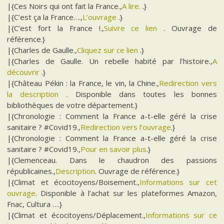
|{Ces Noirs qui ont fait la France.,
A lire.
.}
|{C’est ça la France….,
L’ouvrage
.}
|{C’est fort la France !.,
Suivre ce lien
. Ouvrage de
référence.}
|{Charles de Gaulle.,
Cliquez sur ce lien
.}
|{Charles de Gaulle. Un rebelle habité par l’histoire.,
A
découvrir
.}
|{Château Pékin : la France, le vin, la Chine.,
Redirection vers
la description
. Disponible dans toutes les bonnes
bibliothèques de votre département.}
|{Chronologie : Comment la France a-t-elle géré la crise
sanitaire ? #Covid19.,
Redirection vers l’ouvrage
.}
|{Chronologie : Comment la France a-t-elle géré la crise
sanitaire ? #Covid19.,
Pour en savoir plus
.}
|{Clemenceau. Dans le chaudron des passions
républicaines.,
Description
. Ouvrage de référence.}
|{Climat et écocitoyens/Boisement.,
Informations sur cet
ouvrage
. Disponible à l’achat sur les plateformes Amazon,
Fnac, Cultura ….}
|{Climat et écocitoyens/Déplacement.,
Informations sur ce