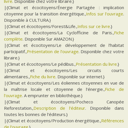
livre
. Disponible chez votre libraire.}
|{Climat et écocitoyens/Énergie Partagée : implication
citoyenne pour la transition énergétique.,
Infos sur l’ouvrage
.
Disponible à CULTURA.}
|{Climat et écocitoyens/Forest&Life.,
Infos sur ce livre
.}
|{Climat et écocitoyens/La Cyclofficine de Paris.,
Fiche
complète
. Disponible Sur AMAZON.}
|{Climat et écocitoyens/Le développement de l’habitat
participatif.,
Présentation de l’ouvrage
. Disponible chez votre
libraire.}
|{Climat et écocitoyens/Le pédibus.,
Présentation du livre
.}
|{Climat et écocitoyens/Les circuits courts
alimentaires.,
Fiche du livre
. Disponible sur internet.}
|{Climat et écocitoyens/Les éoliennes citoyennes en vue de
la maîtrise locale et citoyenne de l’énergie.,
Fiche de
l’ouvrage
. A emprunter en bibliothèque.}
|{Climat et écocitoyens/Pocheco Canopée
Reforestation.,
Description de l’éditeur
. Disponible dans
toutes les bonnes de l’éditeurs.}
|{Climat et écocitoyens/Production énergétique.,
Références
de l’ouvrage
.}