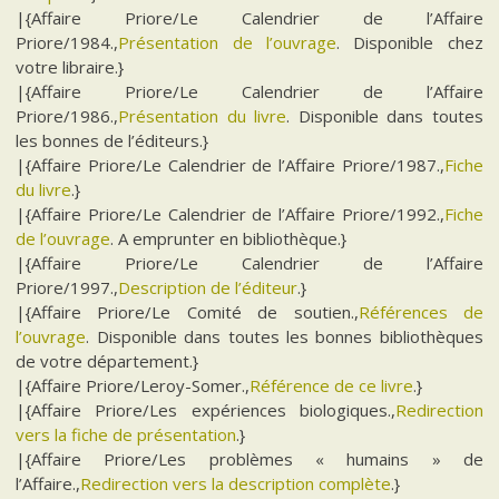
|{Affaire Priore/Le Calendrier de l’Affaire
Priore/1984.,
Présentation de l’ouvrage
. Disponible chez
votre libraire.}
|{Affaire Priore/Le Calendrier de l’Affaire
Priore/1986.,
Présentation du livre
. Disponible dans toutes
les bonnes de l’éditeurs.}
|{Affaire Priore/Le Calendrier de l’Affaire Priore/1987.,
Fiche
du livre
.}
|{Affaire Priore/Le Calendrier de l’Affaire Priore/1992.,
Fiche
de l’ouvrage
. A emprunter en bibliothèque.}
|{Affaire Priore/Le Calendrier de l’Affaire
Priore/1997.,
Description de l’éditeur
.}
|{Affaire Priore/Le Comité de soutien.,
Références de
l’ouvrage
. Disponible dans toutes les bonnes bibliothèques
de votre département.}
|{Affaire Priore/Leroy-Somer.,
Référence de ce livre
.}
|{Affaire Priore/Les expériences biologiques.,
Redirection
vers la fiche de présentation
.}
|{Affaire Priore/Les problèmes « humains » de
l’Affaire.,
Redirection vers la description complète
.}