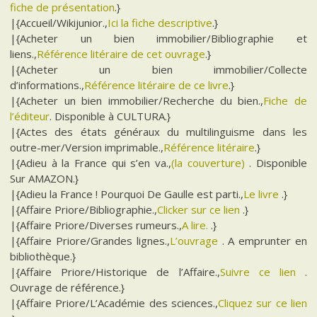
fiche de présentation
.}
|{Accueil/Wikijunior.,
Ici la fiche descriptive
.}
|{Acheter un bien immobilier/Bibliographie et
liens.,
Référence litéraire de cet ouvrage
.}
|{Acheter un bien immobilier/Collecte
d’informations.,
Référence litéraire de ce livre
.}
|{Acheter un bien immobilier/Recherche du bien.,
Fiche de
l’éditeur
. Disponible à CULTURA.}
|{Actes des états généraux du multilinguisme dans les
outre-mer/Version imprimable.,
Référence litéraire
.}
|{Adieu à la France qui s’en va.,
(la couverture)
. Disponible
Sur AMAZON.}
|{Adieu la France ! Pourquoi De Gaulle est parti.,
Le livre
.}
|{Affaire Priore/Bibliographie.,
Clicker sur ce lien
.}
|{Affaire Priore/Diverses rumeurs.,
A lire.
.}
|{Affaire Priore/Grandes lignes.,
L’ouvrage
. A emprunter en
bibliothèque.}
|{Affaire Priore/Historique de l’Affaire.,
Suivre ce lien
.
Ouvrage de référence.}
|{Affaire Priore/L’Académie des sciences.,
Cliquez sur ce lien