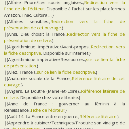
|{Affaire Priore/Les souris anglaises.,
Redirection vers la
fiche de de l’éditeur
. Disponible à l’achat sur les plateformes
Amazon, Fnac, Cultura ….}
|{Affaires sensibles.,
Redirection vers la fiche de
présentation de cet ouvrage
.}
|{Ainsi, Dieu choisit la France.,
Redirection vers la fiche de
présentation de ce livre
.}
|{Algorithmique impérative/Avant-propos.,
Redirection vers
la fiche descriptive
. Disponible sur internet.}
|{Algorithmique impérative/Ressources.,
sur ce lien la fiche
de présentation
.}
|{Allez, France !.,
sur ce lien la fiche descriptive
.}
|{Anatomie sociale de la France.,
Référence litéraire de cet
ouvrage
.}
|{Angers, La Doutre (Maine-et-Loire).,
Référence litéraire de
ce livre
. Disponible chez votre libraire.}
|{Anne de France : gouverner au féminin à la
Renaissance.,
Fiche de l’éditeur
.}
|{Août 14. La France entre en guerre.,
Référence litéraire
.}
|{Apprendre à cuisiner/Techniques/Produire son vinaigre de