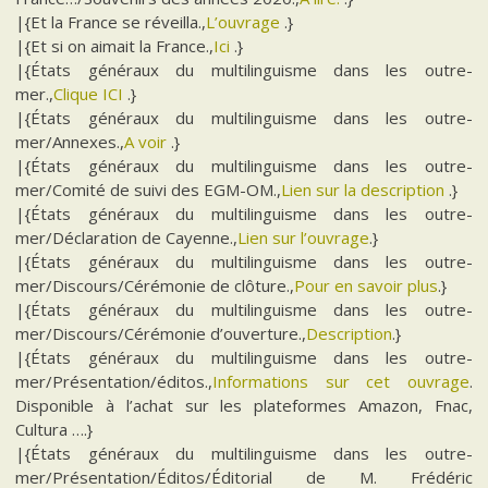
|{Et la France se réveilla.,
L’ouvrage
.}
|{Et si on aimait la France.,
Ici
.}
|{États généraux du multilinguisme dans les outre-
mer.,
Clique ICI
.}
|{États généraux du multilinguisme dans les outre-
mer/Annexes.,
A voir
.}
|{États généraux du multilinguisme dans les outre-
mer/Comité de suivi des EGM-OM.,
Lien sur la description
.}
|{États généraux du multilinguisme dans les outre-
mer/Déclaration de Cayenne.,
Lien sur l’ouvrage
.}
|{États généraux du multilinguisme dans les outre-
mer/Discours/Cérémonie de clôture.,
Pour en savoir plus
.}
|{États généraux du multilinguisme dans les outre-
mer/Discours/Cérémonie d’ouverture.,
Description
.}
|{États généraux du multilinguisme dans les outre-
mer/Présentation/éditos.,
Informations sur cet ouvrage
.
Disponible à l’achat sur les plateformes Amazon, Fnac,
Cultura ….}
|{États généraux du multilinguisme dans les outre-
mer/Présentation/Éditos/Éditorial de M. Frédéric