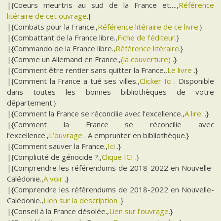
|{Coeurs meurtris au sud de la France et….,
Référence
litéraire de cet ouvrage
.}
|{Combats pour la France.,
Référence litéraire de ce livre
.}
|{Combattant de la France libre.,
Fiche de l’éditeur
.}
|{Commando de la France libre.,
Référence litéraire
.}
|{Comme un Allemand en France.,
(la couverture)
.}
|{Comment être rentier sans quitter la France.,
Le livre
.}
|{Comment la France a tué ses villes.,
Clicker Ici
. Disponible
dans toutes les bonnes bibliothèques de votre
département.}
|{Comment la France se réconcilie avec l’excellence.,
A lire.
.}
|{Comment la France se réconcilie avec
l’excellence.,
L’ouvrage
. A emprunter en bibliothèque.}
|{Comment sauver la France.,
Ici
.}
|{Complicité de génocide ?.,
Clique ICI
.}
|{Comprendre les référendums de 2018-2022 en Nouvelle-
Calédonie.,
A voir
.}
|{Comprendre les référendums de 2018-2022 en Nouvelle-
Calédonie.,
Lien sur la description
.}
|{Conseil à la France désolée.,
Lien sur l’ouvrage
.}