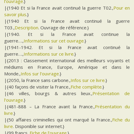
l’ouvrage
.}
|{1940 Et si la France avait continué la guerre T02.,
Pour en
savoir plus
.}
|{1940 Et si la France avait continué la guerre
T03.,
Description
. Ouvrage de référence.}
|{1940. Et si la France avait continue la
guerre….,
Informations sur cet ouvrage
.}
|{1941-1942. Et si la France avait continué la
guerre….,
Informations sur ce livre
.}
|{2013 : Classement international des meilleurs voyants et
médiums en France, Europe, Amérique et dans le
Monde.,
Infos sur l’ouvrage
.}
|{2050, la France sans carbone.,
Infos sur ce livre
.}
|{40 façons de visiter la France.,
Fiche complète
.}
|{46 villes, bourgs & autres lieux.,
Présentation de
l’ouvrage
.}
|{481-888 – La France avant la France.,
Présentation du
livre
.}
|{50 affaires criminelles qui ont marqué la France.,
Fiche du
livre
. Disponible sur internet.}
|{99 francs.,
Fiche de l’ouvrage
.}