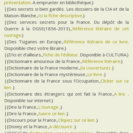
présentation
. A emprunter en bibliothèque.}
|{Des secrets si bien gardés. Les dossiers de la CIA et de la
Maison-Blanche.,
Ici la fiche descriptive
.}
|{Des services secrets pour la France. Du dépôt de la
Guerre à la DGSE(1856-2013).,
Référence litéraire de cet
ouvrage
.}
|{Des Tsiganes en Europe.,
Référence litéraire de ce livre
.
Disponible chez votre libraire.}
|{D’ici et d’ailleurs.,
Fiche de l’éditeur
. Disponible à CULTURA.}
|{Dictionnaire amoureux de la France.,
Référence litéraire
.}
|{Dictionnaire de la France moderne.,
(la couverture)
.}
|{Dictionnaire de la France mystérieuse.,
Le livre
.}
|{Dictionnaire de la France sous l’Occupation.,
Clicker sur ce
lien
.}
|{Dictionnaire des étrangers qui ont fait la France.,
A lire.
.
Disponible sur internet.}
|{Dire la France.,
L’ouvrage
.}
|{Dire la France.,
Suivre ce lien
.}
|{Discours pour la France.,
Cliquez sur ce lien
.}
|{Disney et la France.,
A découvrir
.}