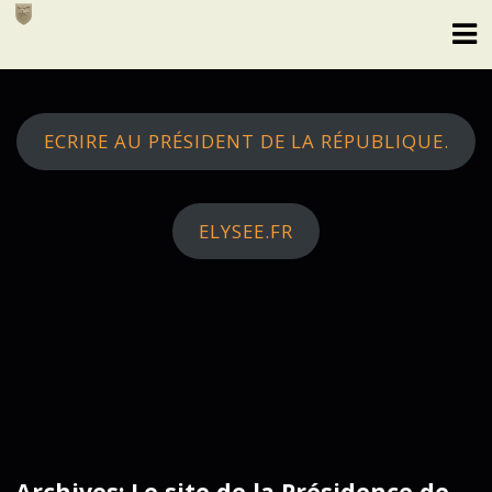
Skip
to
content
ECRIRE AU PRÉSIDENT DE LA RÉPUBLIQUE.
ELYSEE.FR
Archives: Le site de la Présidence de