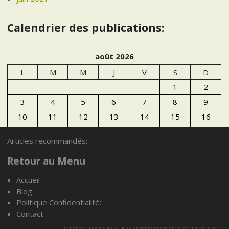
Calendrier des publications:
août 2026
L
M
M
J
V
S
D
1
2
3
4
5
6
7
8
9
10
11
12
13
14
15
16
17
18
19
20
21
22
23
Articles recommandés:
24
25
26
27
28
29
30
Retour au Menu
31
Accueil
« Juil
Blog
Politique Confidentialité:
Articles recommandés:
Contact