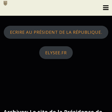
Skip
to
content
ECRIRE AU PRÉSIDENT DE LA RÉPUBLIQUE.
ELYSEE.FR
Archives: Le site de la Présidence de