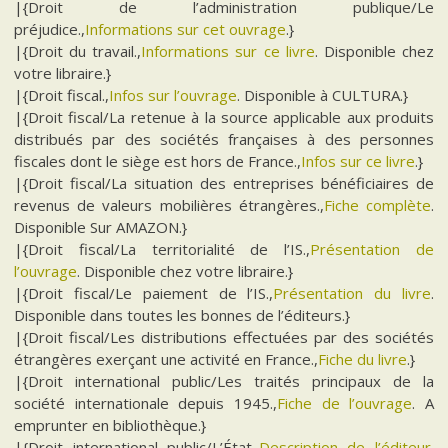
|{Droit de l’administration publique/Le
préjudice.,
Informations sur cet ouvrage
.}
|{Droit du travail.,
Informations sur ce livre
. Disponible chez
votre libraire.}
|{Droit fiscal.,
Infos sur l’ouvrage
. Disponible à CULTURA.}
|{Droit fiscal/La retenue à la source applicable aux produits
distribués par des sociétés françaises à des personnes
fiscales dont le siège est hors de France.,
Infos sur ce livre
.}
|{Droit fiscal/La situation des entreprises bénéficiaires de
revenus de valeurs mobilières étrangères.,
Fiche complète
.
Disponible Sur AMAZON.}
|{Droit fiscal/La territorialité de l’IS.,
Présentation de
l’ouvrage
. Disponible chez votre libraire.}
|{Droit fiscal/Le paiement de l’IS.,
Présentation du livre
.
Disponible dans toutes les bonnes de l’éditeurs.}
|{Droit fiscal/Les distributions effectuées par des sociétés
étrangères exerçant une activité en France.,
Fiche du livre
.}
|{Droit international public/Les traités principaux de la
société internationale depuis 1945.,
Fiche de l’ouvrage
. A
emprunter en bibliothèque.}
|{Droit international public/L’État.,
Description de l’éditeur
.