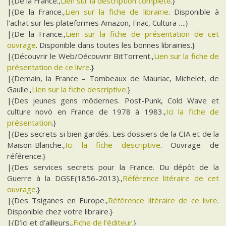
|{De la France.,
Lien sur la description complète
.}
|{De la France.,
Lien sur la fiche de librairie
. Disponible à
l’achat sur les plateformes Amazon, Fnac, Cultura ….}
|{De la France.,
Lien sur la fiche de présentation de cet
ouvrage
. Disponible dans toutes les bonnes librairies.}
|{Découvrir le Web/Découvrir BitTorrent.,
Lien sur la fiche de
présentation de ce livre
.}
|{Demain, la France – Tombeaux de Mauriac, Michelet, de
Gaulle.,
Lien sur la fiche descriptive
.}
|{Des jeunes gens mödernes. Post-Punk, Cold Wave et
culture novö en France de 1978 à 1983.,
Ici la fiche de
présentation
.}
|{Des secrets si bien gardés. Les dossiers de la CIA et de la
Maison-Blanche.,
Ici la fiche descriptive
. Ouvrage de
référence.}
|{Des services secrets pour la France. Du dépôt de la
Guerre à la DGSE(1856-2013).,
Référence litéraire de cet
ouvrage
.}
|{Des Tsiganes en Europe.,
Référence litéraire de ce livre
.
Disponible chez votre libraire.}
|{D’ici et d’ailleurs.,
Fiche de l’éditeur
.}