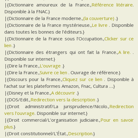
|{Dictionnaire amoureux de la France.,
Référence litéraire
.
Disponible à la FNAC.}
|{Dictionnaire de la France moderne.,
(la couverture)
.}
|{Dictionnaire de la France mystérieuse.,
Le livre
. Disponible
dans toutes les bonnes de l’éditeurs.}
|{Dictionnaire de la France sous l’Occupation.,
Clicker sur ce
lien
.}
|{Dictionnaire des étrangers qui ont fait la France.,
A lire.
.
Disponible sur internet.}
|{Dire la France.,
L’ouvrage
.}
|{Dire la France.,
Suivre ce lien
. Ouvrage de référence.}
|{Discours pour la France.,
Cliquez sur ce lien
. Disponible à
l’achat sur les plateformes Amazon, Fnac, Cultura ….}
|{Disney et la France.,
A découvrir
.}
|{DOS/Edit.,
Redirection vers la description
.}
|{Droit administratif/La jurisprudence/Nicolo.,
Redirection
vers l’ouvrage
. Disponible sur internet.}
|{Droit commercial/L’organisation judiciaire.,
Pour en savoir
plus
.}
|{Droit constitutionnel/L’État.,
Description
.}