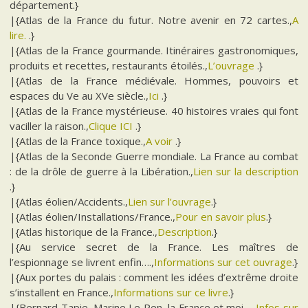
département.}
|{Atlas de la France du futur. Notre avenir en 72 cartes.,
A
lire.
.}
|{Atlas de la France gourmande. Itinéraires gastronomiques,
produits et recettes, restaurants étoilés.,
L’ouvrage
.}
|{Atlas de la France médiévale. Hommes, pouvoirs et
espaces du Ve au XVe siècle.,
Ici
.}
|{Atlas de la France mystérieuse. 40 histoires vraies qui font
vaciller la raison.,
Clique ICI
.}
|{Atlas de la France toxique.,
A voir
.}
|{Atlas de la Seconde Guerre mondiale. La France au combat
: de la drôle de guerre à la Libération.,
Lien sur la description
.}
|{Atlas éolien/Accidents.,
Lien sur l’ouvrage
.}
|{Atlas éolien/Installations/France.,
Pour en savoir plus
.}
|{Atlas historique de la France.,
Description
.}
|{Au service secret de la France. Les maîtres de
l’espionnage se livrent enfin….,
Informations sur cet ouvrage
.}
|{Aux portes du palais : comment les idées d’extrême droite
s’installent en France.,
Informations sur ce livre
.}
|{Bernard Tapie, Marine Le Pen, la France et moi….,
Infos sur