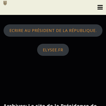
Skip
to
content
ECRIRE AU PRÉSIDENT DE LA RÉPUBLIQUE.
ELYSEE.FR
Archives: Le site de la Présidence de