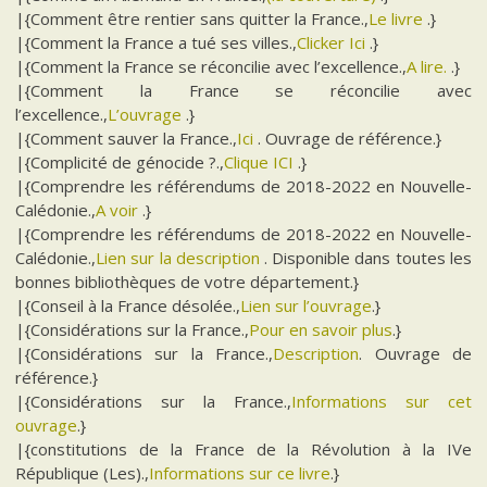
|{Comment être rentier sans quitter la France.,
Le livre
.}
|{Comment la France a tué ses villes.,
Clicker Ici
.}
|{Comment la France se réconcilie avec l’excellence.,
A lire.
.}
|{Comment la France se réconcilie avec
l’excellence.,
L’ouvrage
.}
|{Comment sauver la France.,
Ici
. Ouvrage de référence.}
|{Complicité de génocide ?.,
Clique ICI
.}
|{Comprendre les référendums de 2018-2022 en Nouvelle-
Calédonie.,
A voir
.}
|{Comprendre les référendums de 2018-2022 en Nouvelle-
Calédonie.,
Lien sur la description
. Disponible dans toutes les
bonnes bibliothèques de votre département.}
|{Conseil à la France désolée.,
Lien sur l’ouvrage
.}
|{Considérations sur la France.,
Pour en savoir plus
.}
|{Considérations sur la France.,
Description
. Ouvrage de
référence.}
|{Considérations sur la France.,
Informations sur cet
ouvrage
.}
|{constitutions de la France de la Révolution à la IVe
République (Les).,
Informations sur ce livre
.}