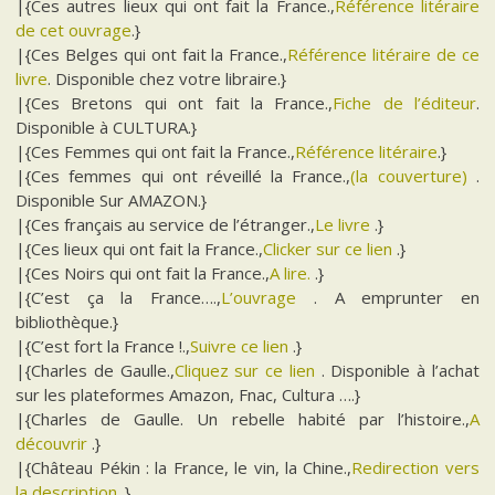
|{Ces autres lieux qui ont fait la France.,
Référence litéraire
de cet ouvrage
.}
|{Ces Belges qui ont fait la France.,
Référence litéraire de ce
livre
. Disponible chez votre libraire.}
|{Ces Bretons qui ont fait la France.,
Fiche de l’éditeur
.
Disponible à CULTURA.}
|{Ces Femmes qui ont fait la France.,
Référence litéraire
.}
|{Ces femmes qui ont réveillé la France.,
(la couverture)
.
Disponible Sur AMAZON.}
|{Ces français au service de l’étranger.,
Le livre
.}
|{Ces lieux qui ont fait la France.,
Clicker sur ce lien
.}
|{Ces Noirs qui ont fait la France.,
A lire.
.}
|{C’est ça la France….,
L’ouvrage
. A emprunter en
bibliothèque.}
|{C’est fort la France !.,
Suivre ce lien
.}
|{Charles de Gaulle.,
Cliquez sur ce lien
. Disponible à l’achat
sur les plateformes Amazon, Fnac, Cultura ….}
|{Charles de Gaulle. Un rebelle habité par l’histoire.,
A
découvrir
.}
|{Château Pékin : la France, le vin, la Chine.,
Redirection vers
la description
.}