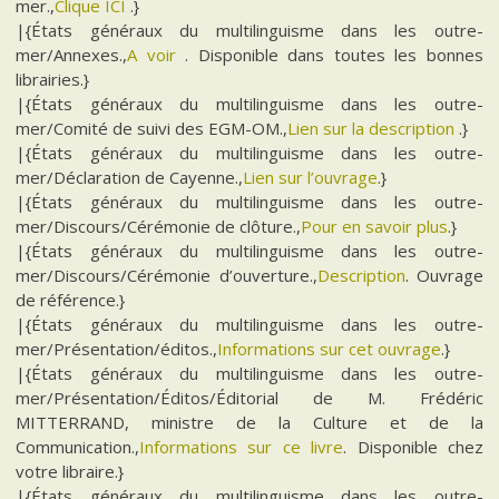
mer.,
Clique ICI
.}
|{États généraux du multilinguisme dans les outre-
mer/Annexes.,
A voir
. Disponible dans toutes les bonnes
librairies.}
|{États généraux du multilinguisme dans les outre-
mer/Comité de suivi des EGM-OM.,
Lien sur la description
.}
|{États généraux du multilinguisme dans les outre-
mer/Déclaration de Cayenne.,
Lien sur l’ouvrage
.}
|{États généraux du multilinguisme dans les outre-
mer/Discours/Cérémonie de clôture.,
Pour en savoir plus
.}
|{États généraux du multilinguisme dans les outre-
mer/Discours/Cérémonie d’ouverture.,
Description
. Ouvrage
de référence.}
|{États généraux du multilinguisme dans les outre-
mer/Présentation/éditos.,
Informations sur cet ouvrage
.}
|{États généraux du multilinguisme dans les outre-
mer/Présentation/Éditos/Éditorial de M. Frédéric
MITTERRAND, ministre de la Culture et de la
Communication.,
Informations sur ce livre
. Disponible chez
votre libraire.}
|{États généraux du multilinguisme dans les outre-