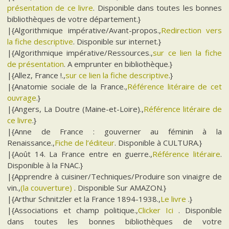
présentation de ce livre
. Disponible dans toutes les bonnes
bibliothèques de votre département.}
|{Algorithmique impérative/Avant-propos.,
Redirection vers
la fiche descriptive
. Disponible sur internet.}
|{Algorithmique impérative/Ressources.,
sur ce lien la fiche
de présentation
. A emprunter en bibliothèque.}
|{Allez, France !.,
sur ce lien la fiche descriptive
.}
|{Anatomie sociale de la France.,
Référence litéraire de cet
ouvrage
.}
|{Angers, La Doutre (Maine-et-Loire).,
Référence litéraire de
ce livre
.}
|{Anne de France : gouverner au féminin à la
Renaissance.,
Fiche de l’éditeur
. Disponible à CULTURA.}
|{Août 14. La France entre en guerre.,
Référence litéraire
.
Disponible à la FNAC.}
|{Apprendre à cuisiner/Techniques/Produire son vinaigre de
vin.,
(la couverture)
. Disponible Sur AMAZON.}
|{Arthur Schnitzler et la France 1894-1938.,
Le livre
.}
|{Associations et champ politique.,
Clicker Ici
. Disponible
dans toutes les bonnes bibliothèques de votre