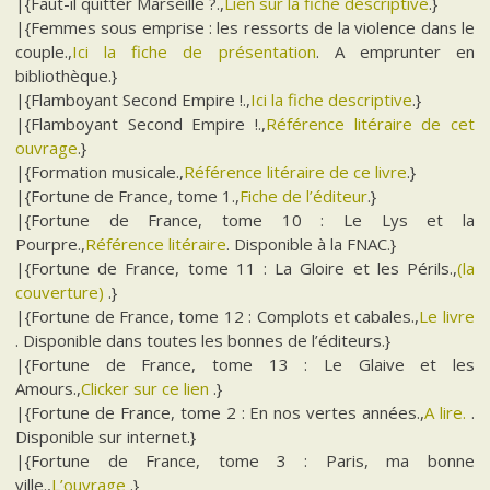
|{Faut-il quitter Marseille ?.,
Lien sur la fiche descriptive
.}
|{Femmes sous emprise : les ressorts de la violence dans le
couple.,
Ici la fiche de présentation
. A emprunter en
bibliothèque.}
|{Flamboyant Second Empire !.,
Ici la fiche descriptive
.}
|{Flamboyant Second Empire !.,
Référence litéraire de cet
ouvrage
.}
|{Formation musicale.,
Référence litéraire de ce livre
.}
|{Fortune de France, tome 1.,
Fiche de l’éditeur
.}
|{Fortune de France, tome 10 : Le Lys et la
Pourpre.,
Référence litéraire
. Disponible à la FNAC.}
|{Fortune de France, tome 11 : La Gloire et les Périls.,
(la
couverture)
.}
|{Fortune de France, tome 12 : Complots et cabales.,
Le livre
. Disponible dans toutes les bonnes de l’éditeurs.}
|{Fortune de France, tome 13 : Le Glaive et les
Amours.,
Clicker sur ce lien
.}
|{Fortune de France, tome 2 : En nos vertes années.,
A lire.
.
Disponible sur internet.}
|{Fortune de France, tome 3 : Paris, ma bonne
ville.,
L’ouvrage
.}