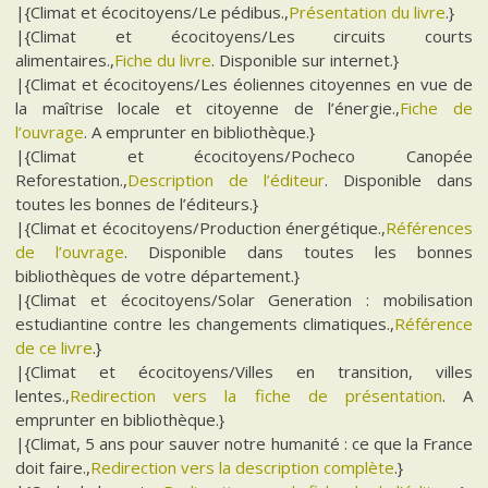
|{Climat et écocitoyens/Le pédibus.,
Présentation du livre
.}
|{Climat et écocitoyens/Les circuits courts
alimentaires.,
Fiche du livre
. Disponible sur internet.}
|{Climat et écocitoyens/Les éoliennes citoyennes en vue de
la maîtrise locale et citoyenne de l’énergie.,
Fiche de
l’ouvrage
. A emprunter en bibliothèque.}
|{Climat et écocitoyens/Pocheco Canopée
Reforestation.,
Description de l’éditeur
. Disponible dans
toutes les bonnes de l’éditeurs.}
|{Climat et écocitoyens/Production énergétique.,
Références
de l’ouvrage
. Disponible dans toutes les bonnes
bibliothèques de votre département.}
|{Climat et écocitoyens/Solar Generation : mobilisation
estudiantine contre les changements climatiques.,
Référence
de ce livre
.}
|{Climat et écocitoyens/Villes en transition, villes
lentes.,
Redirection vers la fiche de présentation
. A
emprunter en bibliothèque.}
|{Climat, 5 ans pour sauver notre humanité : ce que la France
doit faire.,
Redirection vers la description complète
.}