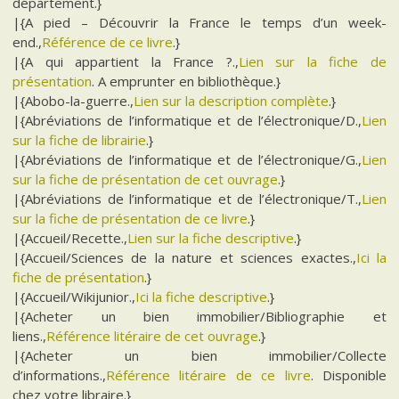
département.}
|{A pied – Découvrir la France le temps d’un week-
end.,
Référence de ce livre
.}
|{A qui appartient la France ?.,
Lien sur la fiche de
présentation
. A emprunter en bibliothèque.}
|{Abobo-la-guerre.,
Lien sur la description complète
.}
|{Abréviations de l’informatique et de l’électronique/D.,
Lien
sur la fiche de librairie
.}
|{Abréviations de l’informatique et de l’électronique/G.,
Lien
sur la fiche de présentation de cet ouvrage
.}
|{Abréviations de l’informatique et de l’électronique/T.,
Lien
sur la fiche de présentation de ce livre
.}
|{Accueil/Recette.,
Lien sur la fiche descriptive
.}
|{Accueil/Sciences de la nature et sciences exactes.,
Ici la
fiche de présentation
.}
|{Accueil/Wikijunior.,
Ici la fiche descriptive
.}
|{Acheter un bien immobilier/Bibliographie et
liens.,
Référence litéraire de cet ouvrage
.}
|{Acheter un bien immobilier/Collecte
d’informations.,
Référence litéraire de ce livre
. Disponible
chez votre libraire.}