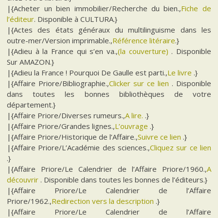
|{Acheter un bien immobilier/Recherche du bien.,
Fiche de
l’éditeur
. Disponible à CULTURA.}
|{Actes des états généraux du multilinguisme dans les
outre-mer/Version imprimable.,
Référence litéraire
.}
|{Adieu à la France qui s’en va.,
(la couverture)
. Disponible
Sur AMAZON.}
|{Adieu la France ! Pourquoi De Gaulle est parti.,
Le livre
.}
|{Affaire Priore/Bibliographie.,
Clicker sur ce lien
. Disponible
dans toutes les bonnes bibliothèques de votre
département.}
|{Affaire Priore/Diverses rumeurs.,
A lire.
.}
|{Affaire Priore/Grandes lignes.,
L’ouvrage
.}
|{Affaire Priore/Historique de l’Affaire.,
Suivre ce lien
.}
|{Affaire Priore/L’Académie des sciences.,
Cliquez sur ce lien
.}
|{Affaire Priore/Le Calendrier de l’Affaire Priore/1960.,
A
découvrir
. Disponible dans toutes les bonnes de l’éditeurs.}
|{Affaire Priore/Le Calendrier de l’Affaire
Priore/1962.,
Redirection vers la description
.}
|{Affaire Priore/Le Calendrier de l’Affaire