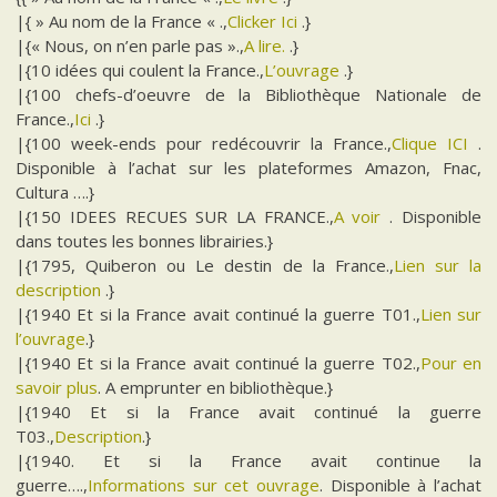
|{ » Au nom de la France « .,
Clicker Ici
.}
|{« Nous, on n’en parle pas ».,
A lire.
.}
|{10 idées qui coulent la France.,
L’ouvrage
.}
|{100 chefs-d’oeuvre de la Bibliothèque Nationale de
France.,
Ici
.}
|{100 week-ends pour redécouvrir la France.,
Clique ICI
.
Disponible à l’achat sur les plateformes Amazon, Fnac,
Cultura ….}
|{150 IDEES RECUES SUR LA FRANCE.,
A voir
. Disponible
dans toutes les bonnes librairies.}
|{1795, Quiberon ou Le destin de la France.,
Lien sur la
description
.}
|{1940 Et si la France avait continué la guerre T01.,
Lien sur
l’ouvrage
.}
|{1940 Et si la France avait continué la guerre T02.,
Pour en
savoir plus
. A emprunter en bibliothèque.}
|{1940 Et si la France avait continué la guerre
T03.,
Description
.}
|{1940. Et si la France avait continue la
guerre….,
Informations sur cet ouvrage
. Disponible à l’achat