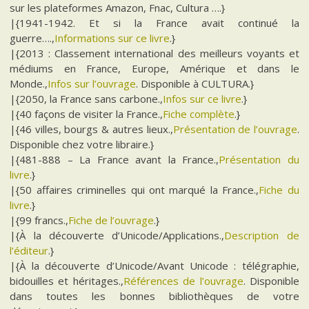
sur les plateformes Amazon, Fnac, Cultura ….}
|{1941-1942. Et si la France avait continué la
guerre….,
Informations sur ce livre
.}
|{2013 : Classement international des meilleurs voyants et
médiums en France, Europe, Amérique et dans le
Monde.,
Infos sur l’ouvrage
. Disponible à CULTURA.}
|{2050, la France sans carbone.,
Infos sur ce livre
.}
|{40 façons de visiter la France.,
Fiche complète
.}
|{46 villes, bourgs & autres lieux.,
Présentation de l’ouvrage
.
Disponible chez votre libraire.}
|{481-888 – La France avant la France.,
Présentation du
livre
.}
|{50 affaires criminelles qui ont marqué la France.,
Fiche du
livre
.}
|{99 francs.,
Fiche de l’ouvrage
.}
|{À la découverte d’Unicode/Applications.,
Description de
l’éditeur
.}
|{À la découverte d’Unicode/Avant Unicode : télégraphie,
bidouilles et héritages.,
Références de l’ouvrage
. Disponible
dans toutes les bonnes bibliothèques de votre