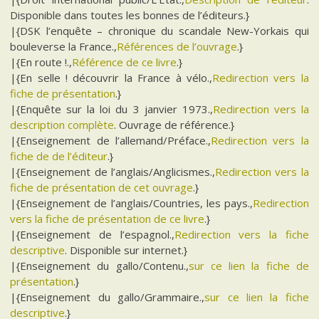
Disponible dans toutes les bonnes de l’éditeurs.}
|{DSK l’enquête – chronique du scandale New-Yorkais qui
bouleverse la France.,
Références de l’ouvrage
.}
|{En route !.,
Référence de ce livre
.}
|{En selle ! découvrir la France à vélo.,
Redirection vers la
fiche de présentation
.}
|{Enquête sur la loi du 3 janvier 1973.,
Redirection vers la
description complète
. Ouvrage de référence.}
|{Enseignement de l’allemand/Préface.,
Redirection vers la
fiche de de l’éditeur
.}
|{Enseignement de l’anglais/Anglicismes.,
Redirection vers la
fiche de présentation de cet ouvrage
.}
|{Enseignement de l’anglais/Countries, les pays.,
Redirection
vers la fiche de présentation de ce livre
.}
|{Enseignement de l’espagnol.,
Redirection vers la fiche
descriptive
. Disponible sur internet.}
|{Enseignement du gallo/Contenu.,
sur ce lien la fiche de
présentation
.}
|{Enseignement du gallo/Grammaire.,
sur ce lien la fiche
descriptive
.}