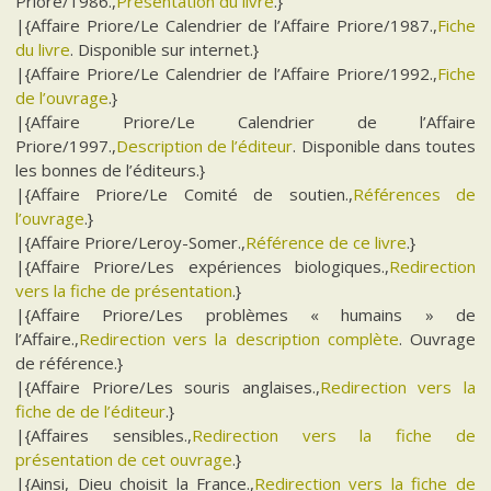
Priore/1986.,
Présentation du livre
.}
|{Affaire Priore/Le Calendrier de l’Affaire Priore/1987.,
Fiche
du livre
. Disponible sur internet.}
|{Affaire Priore/Le Calendrier de l’Affaire Priore/1992.,
Fiche
de l’ouvrage
.}
|{Affaire Priore/Le Calendrier de l’Affaire
Priore/1997.,
Description de l’éditeur
. Disponible dans toutes
les bonnes de l’éditeurs.}
|{Affaire Priore/Le Comité de soutien.,
Références de
l’ouvrage
.}
|{Affaire Priore/Leroy-Somer.,
Référence de ce livre
.}
|{Affaire Priore/Les expériences biologiques.,
Redirection
vers la fiche de présentation
.}
|{Affaire Priore/Les problèmes « humains » de
l’Affaire.,
Redirection vers la description complète
. Ouvrage
de référence.}
|{Affaire Priore/Les souris anglaises.,
Redirection vers la
fiche de de l’éditeur
.}
|{Affaires sensibles.,
Redirection vers la fiche de
présentation de cet ouvrage
.}
|{Ainsi, Dieu choisit la France.,
Redirection vers la fiche de