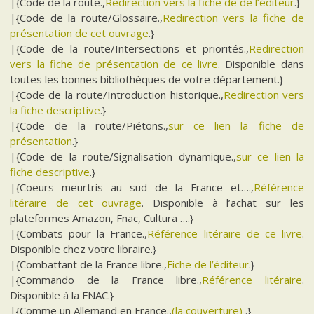
|{Code de la route.,
Redirection vers la fiche de de l’éditeur
.}
|{Code de la route/Glossaire.,
Redirection vers la fiche de
présentation de cet ouvrage
.}
|{Code de la route/Intersections et priorités.,
Redirection
vers la fiche de présentation de ce livre
. Disponible dans
toutes les bonnes bibliothèques de votre département.}
|{Code de la route/Introduction historique.,
Redirection vers
la fiche descriptive
.}
|{Code de la route/Piétons.,
sur ce lien la fiche de
présentation
.}
|{Code de la route/Signalisation dynamique.,
sur ce lien la
fiche descriptive
.}
|{Coeurs meurtris au sud de la France et….,
Référence
litéraire de cet ouvrage
. Disponible à l’achat sur les
plateformes Amazon, Fnac, Cultura ….}
|{Combats pour la France.,
Référence litéraire de ce livre
.
Disponible chez votre libraire.}
|{Combattant de la France libre.,
Fiche de l’éditeur
.}
|{Commando de la France libre.,
Référence litéraire
.
Disponible à la FNAC.}
|{Comme un Allemand en France.,
(la couverture)
.}