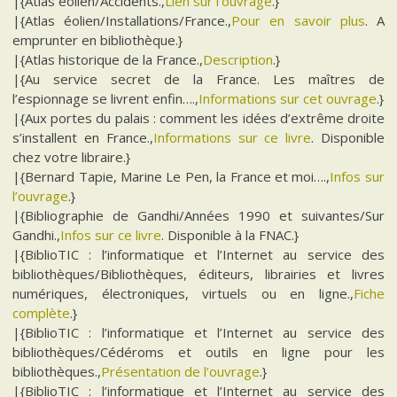
|{Atlas éolien/Accidents.,
Lien sur l’ouvrage
.}
|{Atlas éolien/Installations/France.,
Pour en savoir plus
. A
emprunter en bibliothèque.}
|{Atlas historique de la France.,
Description
.}
|{Au service secret de la France. Les maîtres de
l’espionnage se livrent enfin….,
Informations sur cet ouvrage
.}
|{Aux portes du palais : comment les idées d’extrême droite
s’installent en France.,
Informations sur ce livre
. Disponible
chez votre libraire.}
|{Bernard Tapie, Marine Le Pen, la France et moi….,
Infos sur
l’ouvrage
.}
|{Bibliographie de Gandhi/Années 1990 et suivantes/Sur
Gandhi.,
Infos sur ce livre
. Disponible à la FNAC.}
|{BiblioTIC : l’informatique et l’Internet au service des
bibliothèques/Bibliothèques, éditeurs, librairies et livres
numériques, électroniques, virtuels ou en ligne.,
Fiche
complète
.}
|{BiblioTIC : l’informatique et l’Internet au service des
bibliothèques/Cédéroms et outils en ligne pour les
bibliothèques.,
Présentation de l’ouvrage
.}
|{BiblioTIC : l’informatique et l’Internet au service des