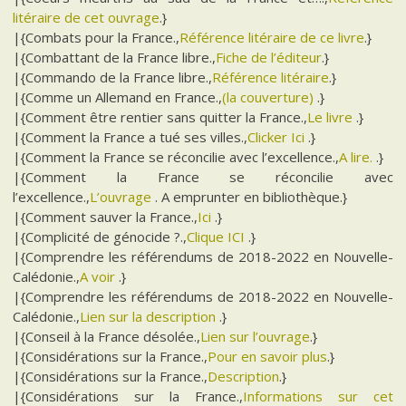
litéraire de cet ouvrage
.}
|{Combats pour la France.,
Référence litéraire de ce livre
.}
|{Combattant de la France libre.,
Fiche de l’éditeur
.}
|{Commando de la France libre.,
Référence litéraire
.}
|{Comme un Allemand en France.,
(la couverture)
.}
|{Comment être rentier sans quitter la France.,
Le livre
.}
|{Comment la France a tué ses villes.,
Clicker Ici
.}
|{Comment la France se réconcilie avec l’excellence.,
A lire.
.}
|{Comment la France se réconcilie avec
l’excellence.,
L’ouvrage
. A emprunter en bibliothèque.}
|{Comment sauver la France.,
Ici
.}
|{Complicité de génocide ?.,
Clique ICI
.}
|{Comprendre les référendums de 2018-2022 en Nouvelle-
Calédonie.,
A voir
.}
|{Comprendre les référendums de 2018-2022 en Nouvelle-
Calédonie.,
Lien sur la description
.}
|{Conseil à la France désolée.,
Lien sur l’ouvrage
.}
|{Considérations sur la France.,
Pour en savoir plus
.}
|{Considérations sur la France.,
Description
.}
|{Considérations sur la France.,
Informations sur cet