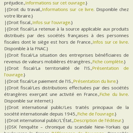
préjudice.,
Informations sur cet ouvrage
.}
|{Droit du travail.,
Informations sur ce livre
. Disponible chez
votre libraire.}
|{Droit fiscal.,
Infos sur l’ouvrage
.}
|{Droit fiscal/La retenue à la source applicable aux produits
distribués par des sociétés françaises à des personnes
fiscales dont le siège est hors de France.,
Infos sur ce livre
.
Disponible à la FNAC.}
|{Droit fiscal/La situation des entreprises bénéficiaires de
revenus de valeurs mobilières étrangères.,
Fiche complète
.}
|{Droit fiscal/La territorialité de l’IS.,
Présentation de
l’ouvrage
.}
|{Droit fiscal/Le paiement de l’IS.,
Présentation du livre
.}
|{Droit fiscal/Les distributions effectuées par des sociétés
étrangères exerçant une activité en France.,
Fiche du livre
.
Disponible sur internet.}
|{Droit international public/Les traités principaux de la
société internationale depuis 1945.,
Fiche de l’ouvrage
.}
|{Droit international public/L’État.,
Description de l’éditeur
.}
|{DSK l’enquête – chronique du scandale New-Yorkais qui