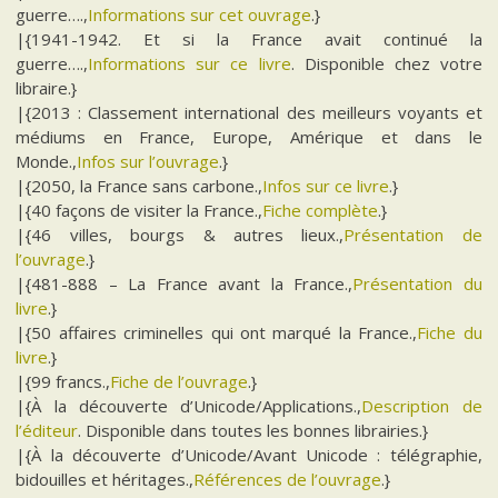
guerre….,
Informations sur cet ouvrage
.}
|{1941-1942. Et si la France avait continué la
guerre….,
Informations sur ce livre
. Disponible chez votre
libraire.}
|{2013 : Classement international des meilleurs voyants et
médiums en France, Europe, Amérique et dans le
Monde.,
Infos sur l’ouvrage
.}
|{2050, la France sans carbone.,
Infos sur ce livre
.}
|{40 façons de visiter la France.,
Fiche complète
.}
|{46 villes, bourgs & autres lieux.,
Présentation de
l’ouvrage
.}
|{481-888 – La France avant la France.,
Présentation du
livre
.}
|{50 affaires criminelles qui ont marqué la France.,
Fiche du
livre
.}
|{99 francs.,
Fiche de l’ouvrage
.}
|{À la découverte d’Unicode/Applications.,
Description de
l’éditeur
. Disponible dans toutes les bonnes librairies.}
|{À la découverte d’Unicode/Avant Unicode : télégraphie,
bidouilles et héritages.,
Références de l’ouvrage
.}