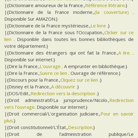
|{Dictionnaire amoureux de la France.,
Référence litéraire
.}
|{Dictionnaire de la France moderne.,
(la couverture)
.
Disponible Sur AMAZON.}
|{Dictionnaire de la France mystérieuse.,
Le livre
.}
|{Dictionnaire de la France sous l’Occupation.,
Clicker sur ce
lien
. Disponible dans toutes les bonnes bibliothèques de
votre département.}
|{Dictionnaire des étrangers qui ont fait la France.,
A lire.
.
Disponible sur internet.}
|{Dire la France.,
L’ouvrage
. A emprunter en bibliothèque.}
|{Dire la France.,
Suivre ce lien
. Ouvrage de référence.}
|{Discours pour la France.,
Cliquez sur ce lien
.}
|{Disney et la France.,
A découvrir
.}
|{DOS/Edit.,
Redirection vers la description
.}
|{Droit administratif/La jurisprudence/Nicolo.,
Redirection
vers l’ouvrage
. Disponible sur internet.}
|{Droit commercial/L’organisation judiciaire.,
Pour en savoir
plus
.}
|{Droit constitutionnel/L’État.,
Description
.}
|{Droit de l’administration publique/Le