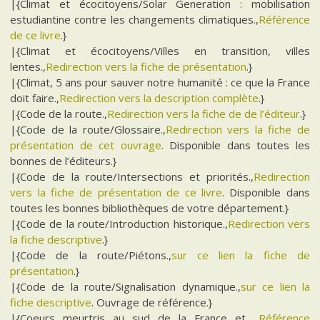
|{Climat et écocitoyens/Solar Generation : mobilisation
estudiantine contre les changements climatiques.,
Référence
de ce livre
.}
|{Climat et écocitoyens/Villes en transition, villes
lentes.,
Redirection vers la fiche de présentation
.}
|{Climat, 5 ans pour sauver notre humanité : ce que la France
doit faire.,
Redirection vers la description complète
.}
|{Code de la route.,
Redirection vers la fiche de de l’éditeur
.}
|{Code de la route/Glossaire.,
Redirection vers la fiche de
présentation de cet ouvrage
. Disponible dans toutes les
bonnes de l’éditeurs.}
|{Code de la route/Intersections et priorités.,
Redirection
vers la fiche de présentation de ce livre
. Disponible dans
toutes les bonnes bibliothèques de votre département.}
|{Code de la route/Introduction historique.,
Redirection vers
la fiche descriptive
.}
|{Code de la route/Piétons.,
sur ce lien la fiche de
présentation
.}
|{Code de la route/Signalisation dynamique.,
sur ce lien la
fiche descriptive
. Ouvrage de référence.}
|{Coeurs meurtris au sud de la France et….,
Référence