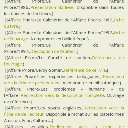
|{Affaire Priore/Le Calendrier de l’Affaire
Priore/1986.,
Présentation du livre
. Disponible dans toutes
les bonnes de l’éditeurs.}
|{Affaire Priore/Le Calendrier de l’Affaire Priore/1987.,
Fiche
du livre
.}
|{Affaire Priore/Le Calendrier de l’Affaire Priore/1992.,
Fiche
de l’ouvrage
. A emprunter en bibliothèque.}
|{Affaire Priore/Le Calendrier de l’Affaire
Priore/1997.,
Description de l’éditeur
.}
|{Affaire Priore/Le Comité de soutien.,
Références de
l’ouvrage
.}
|{Affaire Priore/Leroy-Somer.,
Référence de ce livre
.}
|{Affaire Priore/Les expériences biologiques.,
Redirection
vers la fiche de présentation
. A emprunter en bibliothèque.}
|{Affaire Priore/Les problèmes « humains » de
l’Affaire.,
Redirection vers la description complète
. Ouvrage
de référence.}
|{Affaire Priore/Les souris anglaises.,
Redirection vers la
fiche de de l’éditeur
. Disponible à l’achat sur les plateformes
Amazon, Fnac, Cultura ….}
|{Affaires sensibles.,
Redirection vers la fiche de