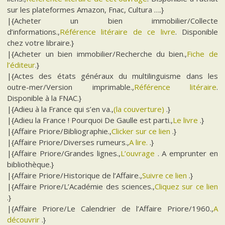
sur les plateformes Amazon, Fnac, Cultura ….}
|{Acheter un bien immobilier/Collecte
d’informations.,
Référence litéraire de ce livre
. Disponible
chez votre libraire.}
|{Acheter un bien immobilier/Recherche du bien.,
Fiche de
l’éditeur
.}
|{Actes des états généraux du multilinguisme dans les
outre-mer/Version imprimable.,
Référence litéraire
.
Disponible à la FNAC.}
|{Adieu à la France qui s’en va.,
(la couverture)
.}
|{Adieu la France ! Pourquoi De Gaulle est parti.,
Le livre
.}
|{Affaire Priore/Bibliographie.,
Clicker sur ce lien
.}
|{Affaire Priore/Diverses rumeurs.,
A lire.
.}
|{Affaire Priore/Grandes lignes.,
L’ouvrage
. A emprunter en
bibliothèque.}
|{Affaire Priore/Historique de l’Affaire.,
Suivre ce lien
.}
|{Affaire Priore/L’Académie des sciences.,
Cliquez sur ce lien
.}
|{Affaire Priore/Le Calendrier de l’Affaire Priore/1960.,
A
découvrir
.}