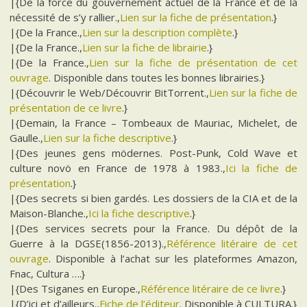
|{De la force du gouvernement actuel de la France et de la
nécessité de s’y rallier.,
Lien sur la fiche de présentation
.}
|{De la France.,
Lien sur la description complète
.}
|{De la France.,
Lien sur la fiche de librairie
.}
|{De la France.,
Lien sur la fiche de présentation de cet
ouvrage
. Disponible dans toutes les bonnes librairies.}
|{Découvrir le Web/Découvrir BitTorrent.,
Lien sur la fiche de
présentation de ce livre
.}
|{Demain, la France – Tombeaux de Mauriac, Michelet, de
Gaulle.,
Lien sur la fiche descriptive
.}
|{Des jeunes gens mödernes. Post-Punk, Cold Wave et
culture novö en France de 1978 à 1983.,
Ici la fiche de
présentation
.}
|{Des secrets si bien gardés. Les dossiers de la CIA et de la
Maison-Blanche.,
Ici la fiche descriptive
.}
|{Des services secrets pour la France. Du dépôt de la
Guerre à la DGSE(1856-2013).,
Référence litéraire de cet
ouvrage
. Disponible à l’achat sur les plateformes Amazon,
Fnac, Cultura ….}
|{Des Tsiganes en Europe.,
Référence litéraire de ce livre
.}
|{D’ici et d’ailleurs.,
Fiche de l’éditeur
. Disponible à CULTURA.}