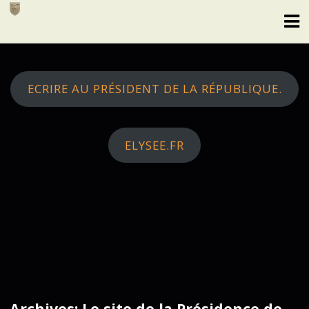
Skip
to
content
ECRIRE AU PRÉSIDENT DE LA RÉPUBLIQUE.
ELYSEE.FR
Archives: Le site de la Présidence de