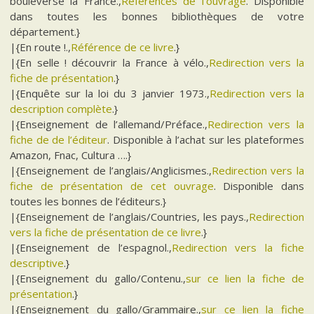
bouleverse la France.,
Références de l’ouvrage
. Disponible
dans toutes les bonnes bibliothèques de votre
département.}
|{En route !.,
Référence de ce livre
.}
|{En selle ! découvrir la France à vélo.,
Redirection vers la
fiche de présentation
.}
|{Enquête sur la loi du 3 janvier 1973.,
Redirection vers la
description complète
.}
|{Enseignement de l’allemand/Préface.,
Redirection vers la
fiche de de l’éditeur
. Disponible à l’achat sur les plateformes
Amazon, Fnac, Cultura ….}
|{Enseignement de l’anglais/Anglicismes.,
Redirection vers la
fiche de présentation de cet ouvrage
. Disponible dans
toutes les bonnes de l’éditeurs.}
|{Enseignement de l’anglais/Countries, les pays.,
Redirection
vers la fiche de présentation de ce livre
.}
|{Enseignement de l’espagnol.,
Redirection vers la fiche
descriptive
.}
|{Enseignement du gallo/Contenu.,
sur ce lien la fiche de
présentation
.}
|{Enseignement du gallo/Grammaire.,
sur ce lien la fiche