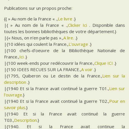
Publications sur un propos proche:
{{ » Au nom de la France « .,
Le livre
.}
|{ » Au nom de la France « .,
Clicker Ici
. Disponible dans
toutes les bonnes bibliothèques de votre département.}
|{« Nous, on n’en parle pas ».,
A lire.
.}
|{10 idées qui coulent la France.,
L’ouvrage
.}
|{100 chefs-d’oeuvre de la Bibliothèque Nationale de
France.,
Ici
.}
|{100 week-ends pour redécouvrir la France.,
Clique ICI
.}
|{150 IDEES RECUES SUR LA FRANCE.,
A voir
.}
|{1795, Quiberon ou Le destin de la France.,
Lien sur la
description
.}
|{1940 Et si la France avait continué la guerre T01.,
Lien sur
l’ouvrage
.}
|{1940 Et si la France avait continué la guerre T02.,
Pour en
savoir plus
.}
|{1940 Et si la France avait continué la guerre
T03.,
Description
.}
|{1940. Et si la France avait continue la