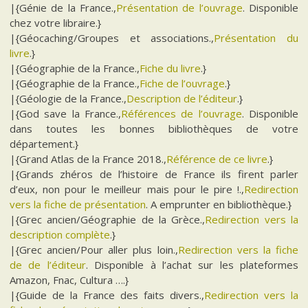
|{Génie de la France.,
Présentation de l’ouvrage
. Disponible
chez votre libraire.}
|{Géocaching/Groupes et associations.,
Présentation du
livre
.}
|{Géographie de la France.,
Fiche du livre
.}
|{Géographie de la France.,
Fiche de l’ouvrage
.}
|{Géologie de la France.,
Description de l’éditeur
.}
|{God save la France.,
Références de l’ouvrage
. Disponible
dans toutes les bonnes bibliothèques de votre
département.}
|{Grand Atlas de la France 2018.,
Référence de ce livre
.}
|{Grands zhéros de l’histoire de France ils firent parler
d’eux, non pour le meilleur mais pour le pire !.,
Redirection
vers la fiche de présentation
. A emprunter en bibliothèque.}
|{Grec ancien/Géographie de la Grèce.,
Redirection vers la
description complète
.}
|{Grec ancien/Pour aller plus loin.,
Redirection vers la fiche
de de l’éditeur
. Disponible à l’achat sur les plateformes
Amazon, Fnac, Cultura ….}
|{Guide de la France des faits divers.,
Redirection vers la