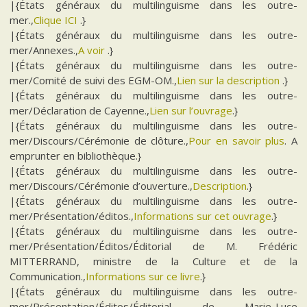
|{États généraux du multilinguisme dans les outre-
mer.,
Clique ICI
.}
|{États généraux du multilinguisme dans les outre-
mer/Annexes.,
A voir
.}
|{États généraux du multilinguisme dans les outre-
mer/Comité de suivi des EGM-OM.,
Lien sur la description
.}
|{États généraux du multilinguisme dans les outre-
mer/Déclaration de Cayenne.,
Lien sur l’ouvrage
.}
|{États généraux du multilinguisme dans les outre-
mer/Discours/Cérémonie de clôture.,
Pour en savoir plus
. A
emprunter en bibliothèque.}
|{États généraux du multilinguisme dans les outre-
mer/Discours/Cérémonie d’ouverture.,
Description
.}
|{États généraux du multilinguisme dans les outre-
mer/Présentation/éditos.,
Informations sur cet ouvrage
.}
|{États généraux du multilinguisme dans les outre-
mer/Présentation/Éditos/Éditorial de M. Frédéric
MITTERRAND, ministre de la Culture et de la
Communication.,
Informations sur ce livre
.}
|{États généraux du multilinguisme dans les outre-
mer/Présentation/Éditos/Éditorial de Marie-Luce