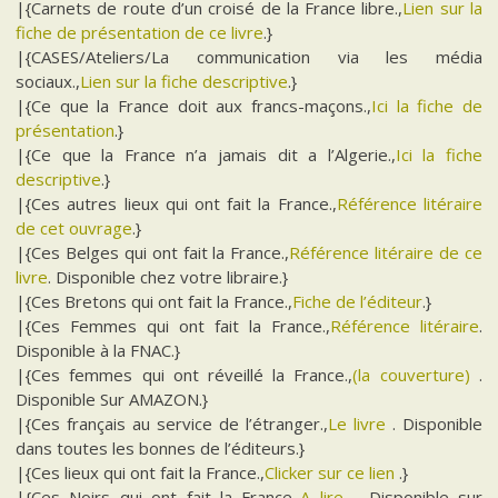
|{Carnets de route d’un croisé de la France libre.,
Lien sur la
fiche de présentation de ce livre
.}
|{CASES/Ateliers/La communication via les média
sociaux.,
Lien sur la fiche descriptive
.}
|{Ce que la France doit aux francs-maçons.,
Ici la fiche de
présentation
.}
|{Ce que la France n’a jamais dit a l’Algerie.,
Ici la fiche
descriptive
.}
|{Ces autres lieux qui ont fait la France.,
Référence litéraire
de cet ouvrage
.}
|{Ces Belges qui ont fait la France.,
Référence litéraire de ce
livre
. Disponible chez votre libraire.}
|{Ces Bretons qui ont fait la France.,
Fiche de l’éditeur
.}
|{Ces Femmes qui ont fait la France.,
Référence litéraire
.
Disponible à la FNAC.}
|{Ces femmes qui ont réveillé la France.,
(la couverture)
.
Disponible Sur AMAZON.}
|{Ces français au service de l’étranger.,
Le livre
. Disponible
dans toutes les bonnes de l’éditeurs.}
|{Ces lieux qui ont fait la France.,
Clicker sur ce lien
.}
|{Ces Noirs qui ont fait la France.,
A lire.
. Disponible sur