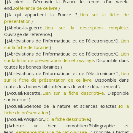
|{A pied – Découvrir la France le temps d’un week-
end.,
Référence de ce livre
.}
|{A qui appartient la France ?.,
Lien sur la fiche de
présentation
.}
|{Abobo-la-guerre.,
Lien sur la description complète
.
Ouvrage de référence.}
|{Abréviations de l’informatique et de l’électronique/D.,
Lien
sur la fiche de librairie
.}
|{Abréviations de l’informatique et de l’électronique/G.,
Lien
sur la fiche de présentation de cet ouvrage
. Disponible dans
toutes les bonnes librairies.}
|{Abréviations de l’informatique et de l’électronique/T.,
Lien
sur la fiche de présentation de ce livre
. Disponible dans
toutes les bonnes bibliothèques de votre département.}
|{Accueil/Recette.,
Lien sur la fiche descriptive
. Disponible
sur internet.}
|{Accueil/Sciences de la nature et sciences exactes.,
Ici la
fiche de présentation
.}
|{Accueil/Wikijunior.,
Ici la fiche descriptive
.}
|{Acheter un bien immobilier/Bibliographie et
liens.,
Référence litéraire de cet ouvrage
. Disponible à l’achat