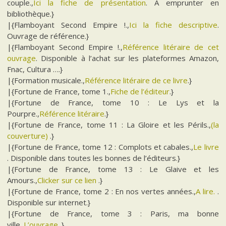
couple.,
Ici la fiche de présentation
. A emprunter en
bibliothèque.}
|{Flamboyant Second Empire !.,
Ici la fiche descriptive
.
Ouvrage de référence.}
|{Flamboyant Second Empire !.,
Référence litéraire de cet
ouvrage
. Disponible à l’achat sur les plateformes Amazon,
Fnac, Cultura ….}
|{Formation musicale.,
Référence litéraire de ce livre
.}
|{Fortune de France, tome 1.,
Fiche de l’éditeur
.}
|{Fortune de France, tome 10 : Le Lys et la
Pourpre.,
Référence litéraire
.}
|{Fortune de France, tome 11 : La Gloire et les Périls.,
(la
couverture)
.}
|{Fortune de France, tome 12 : Complots et cabales.,
Le livre
. Disponible dans toutes les bonnes de l’éditeurs.}
|{Fortune de France, tome 13 : Le Glaive et les
Amours.,
Clicker sur ce lien
.}
|{Fortune de France, tome 2 : En nos vertes années.,
A lire.
.
Disponible sur internet.}
|{Fortune de France, tome 3 : Paris, ma bonne
ville.,
L’ouvrage
.}