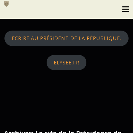
Skip
to
content
ECRIRE AU PRÉSIDENT DE LA RÉPUBLIQUE.
ELYSEE.FR
Archives: Le site de la Présidence de