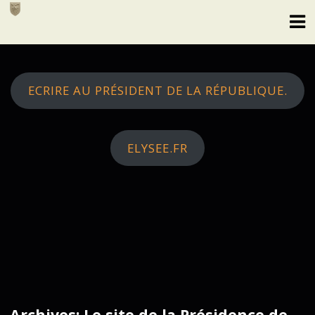
Skip
to
content
ECRIRE AU PRÉSIDENT DE LA RÉPUBLIQUE.
ELYSEE.FR
Archives: Le site de la Présidence de