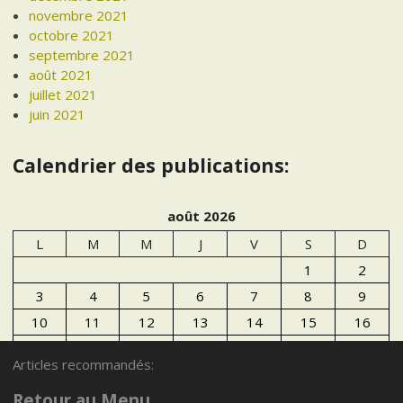
novembre 2021
octobre 2021
septembre 2021
août 2021
juillet 2021
juin 2021
Calendrier des publications:
août 2026
L
M
M
J
V
S
D
1
2
3
4
5
6
7
8
9
10
11
12
13
14
15
16
17
18
19
20
21
22
23
Articles recommandés:
24
25
26
27
28
29
30
Retour au Menu
31