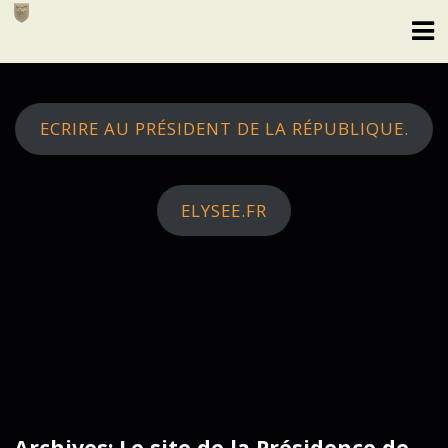
Skip
to
content
ECRIRE AU PRÉSIDENT DE LA RÉPUBLIQUE.
ELYSEE.FR
Archives: Le site de la Présidence de