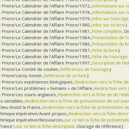
e Priore/Le Calendrier de l’Affaire Priore/1972.,
Informations sur 
e Priore/Le Calendrier de l’Affaire Priore/1978.,
Informations sur ce
e Priore/Le Calendrier de l’Affaire Priore/1979.,
Infos sur l’ouvrage
e Priore/Le Calendrier de l’Affaire Priore/1980.,
Infos sur ce livre
.}
e Priore/Le Calendrier de l’Affaire Priore/1981.,
Fiche complète
. D
e Priore/Le Calendrier de l’Affaire Priore/1984.,
Présentation de l
e Priore/Le Calendrier de l’Affaire Priore/1986.,
Présentation du li
e Priore/Le Calendrier de l’Affaire Priore/1987.,
Fiche du livre
.}
e Priore/Le Calendrier de l’Affaire Priore/1992.,
Fiche de l’ouvrage
e Priore/Le Calendrier de l’Affaire Priore/1997.,
Description de l’éd
e Priore/Le Comité de soutien.,
Références de l’ouvrage
.}
e Priore/Leroy-Somer.,
Référence de ce livre
.}
e Priore/Les expériences biologiques.,
Redirection vers la fiche d
e Priore/Les problèmes « humains » de l’Affaire.,
Redirection vers 
e Priore/Les souris anglaises.,
Redirection vers la fiche de de l’édi
es sensibles.,
Redirection vers la fiche de présentation de cet ou
Dieu choisit la France.,
Redirection vers la fiche de présentation de
ithmique impérative/Avant-propos.,
Redirection vers la fiche descr
ithmique impérative/Ressources.,
sur ce lien la fiche de présentat
France !.,
sur ce lien la fiche descriptive
. Ouvrage de référence.}