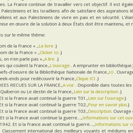
es. La France continue de travailler vers cet objectif. Il est éga
 Palestiniens et les Israéliens afin de satisfaire des aspirations
éliens et aux Palestiniens de vivre en paix et en sécurité. L’él
mise en œuvre de la solution à deux États doit être maintenu, et n
s sur le même thème:
nom de la France « .,
Le livre
.}
nom de la France « .,
Clicker Ici
.}
, on n’en parle pas ».,
A lire.
.}
es qui coulent la France.,
L’ouvrage
. A emprunter en bibliothèque.
efs-d’oeuvre de la Bibliothèque Nationale de France.,
Ici
. Ouvrag
eek-ends pour redécouvrir la France.,
Clique ICI
.}
DEES RECUES SUR LA FRANCE.,
A voir
. Disponible dans toutes les 
Quiberon ou Le destin de la France.,
Lien sur la description
.}
t si la France avait continué la guerre T01.,
Lien sur l’ouvrage
.}
t si la France avait continué la guerre T02.,
Pour en savoir plus
.}
t si la France avait continué la guerre T03.,
Description
. Ouvrage 
Et si la France avait continue la guerre….,
Informations sur cet ou
942. Et si la France avait continué la guerre….,
Informations sur ce
: Classement international des meilleurs voyants et médiums en