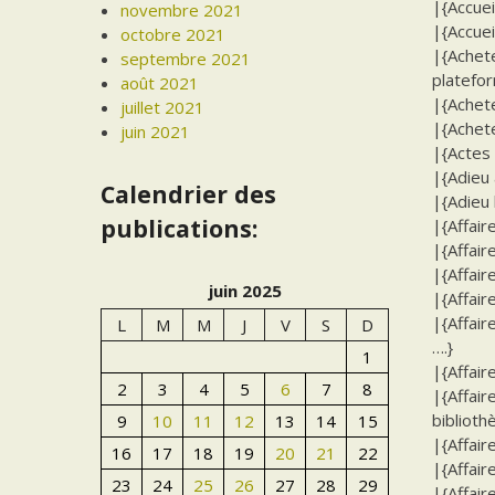
|{Accuei
novembre 2021
|{Accueil
octobre 2021
|{Achet
septembre 2021
platefor
août 2021
|{Achete
juillet 2021
|{Achete
juin 2021
|{Actes
|{Adieu 
Calendrier des
|{Adieu 
publications:
|{Affair
|{Affair
|{Affair
juin 2025
|{Affair
|{Affair
L
M
M
J
V
S
D
….}
1
|{Affair
2
3
4
5
6
7
8
|{Affair
bibliot
9
10
11
12
13
14
15
|{Affair
16
17
18
19
20
21
22
|{Affair
23
24
25
26
27
28
29
|{Affair