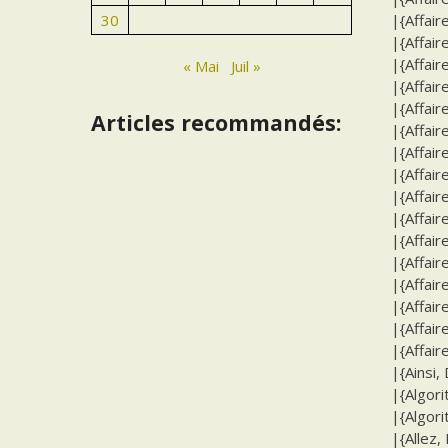
|{Affair
30
|{Affair
|{Affair
« Mai
Juil »
|{Affair
|{Affair
Articles recommandés:
|{Affair
|{Affair
|{Affair
|{Affair
|{Affair
|{Affair
|{Affair
|{Affair
|{Affair
|{Affair
|{Affair
|{Ainsi, 
|{Algor
|{Algor
|{Allez, 