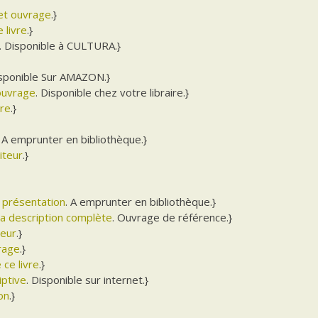
cet ouvrage
.}
 livre
.}
. Disponible à CULTURA.}
isponible Sur AMAZON.}
’ouvrage
. Disponible chez votre libraire.}
vre
.}
. A emprunter en bibliothèque.}
iteur
.}
e présentation
. A emprunter en bibliothèque.}
la description complète
. Ouvrage de référence.}
teur
.}
vrage
.}
 ce livre
.}
iptive
. Disponible sur internet.}
ion
.}