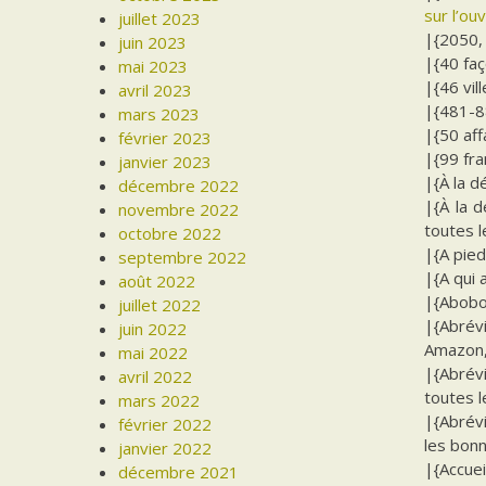
sur l’ou
juillet 2023
|{2050, 
juin 2023
|{40 faç
mai 2023
|{46 vil
avril 2023
|{481-88
mars 2023
|{50 aff
février 2023
|{99 fra
janvier 2023
|{À la d
décembre 2022
|{À la d
novembre 2022
toutes 
octobre 2022
|{A pied
septembre 2022
|{A qui 
août 2022
|{Abobo
juillet 2022
|{Abrévi
juin 2022
Amazon, 
mai 2022
|{Abrévi
avril 2022
toutes l
mars 2022
|{Abrévi
février 2022
les bon
janvier 2022
|{Accuei
décembre 2021