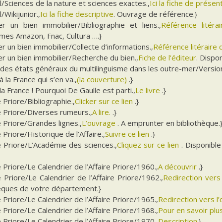
l/Sciences de la nature et sciences exactes.,
Ici la fiche de présen
/Wikijunior.,
Ici la fiche descriptive
. Ouvrage de référence.}
er un bien immobilier/Bibliographie et liens.,
Référence litér
mes Amazon, Fnac, Cultura ….}
r un bien immobilier/Collecte d’informations.,
Référence litéraire d
r un bien immobilier/Recherche du bien.,
Fiche de l’éditeur
. Dispo
 des états généraux du multilinguisme dans les outre-mer/Version
à la France qui s’en va.,
(la couverture)
.}
la France ! Pourquoi De Gaulle est parti.,
Le livre
.}
e Priore/Bibliographie.,
Clicker sur ce lien
.}
e Priore/Diverses rumeurs.,
A lire.
.}
e Priore/Grandes lignes.,
L’ouvrage
. A emprunter en bibliothèque.
e Priore/Historique de l’Affaire.,
Suivre ce lien
.}
e Priore/L’Académie des sciences.,
Cliquez sur ce lien
. Disponible
e Priore/Le Calendrier de l’Affaire Priore/1960.,
A découvrir
.}
e Priore/Le Calendrier de l’Affaire Priore/1962.,
Redirection vers
hèques de votre département.}
e Priore/Le Calendrier de l’Affaire Priore/1965.,
Redirection vers l
e Priore/Le Calendrier de l’Affaire Priore/1968.,
Pour en savoir plu
e Priore/Le Calendrier de l’Affaire Priore/1970.,
Description
.}