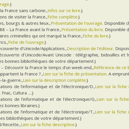
vrage
.}
la France sans carbone.,
Infos sur ce livre
.}
ons de visiter la France.,
Fiche complète
.}
les, bourgs & autres lieux.,
Présentation de l’ouvrage
. Disponible c
8 – La France avant la France.,
Présentation du livre
. Disponible 
aires criminelles qui ont marqué la France.,
Fiche du livre
.}
ncs.,
Fiche de l’ouvrage
.}
écouverte d’Unicode/Applications.,
Description de l’éditeur
. Dispon
écouverte d’Unicode/Avant Unicode : télégraphie, bidouilles et h
les bonnes bibliothèques de votre département.}
 – Découvrir la France le temps d’un week-end.,
Référence de ce l
appartient la France ?.,
Lien sur la fiche de présentation
. A emprunt
-la-guerre.,
Lien sur la description complète
.}
ations de l’informatique et de l’électronique/D.,
Lien sur la fiche 
Fnac, Cultura ….}
ations de l’informatique et de l’électronique/G.,
Lien sur la fic
es bonnes librairies.}
ations de l’informatique et de l’électronique/T.,
Lien sur la fiche
nes bibliothèques de votre département.}
l/Recette.,
Lien sur la fiche descriptive
.}