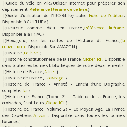
|{Guide du vélo en ville/Utiliser Internet pour préparer son
déplacement.,
Référence litéraire de ce livre
.}
|{Guide d’utilisation de l’IRC/Bibliographie.,
Fiche de l’éditeur
.
Disponible à CULTURA.}
|{Heureux comme dieu en France.,
Référence litéraire
.
Disponible à la FNAC.}
|{Hexagone, sur les routes de l’Histoire de France.,
(la
couverture)
. Disponible Sur AMAZON.}
|{Histoire.,
Le livre
.}
|{Histoire constitutionnelle de la France.,
Clicker Ici
. Disponible
dans toutes les bonnes bibliothèques de votre département.}
|{Histoire de France.,
A lire.
.}
|{Histoire de France.,
L’ouvrage
.}
|{Histoire de France – Annoté – Enrichi d’une Biographie
complète.,
Ici
.}
|{Histoire de France (Tome 2) – Tableau de la France, les
croisades, Saint Louis.,
Clique ICI
.}
|{Histoire de France (Volume 2) – Le Moyen Âge. La France
des Capétiens.,
A voir
. Disponible dans toutes les bonnes
librairies.}