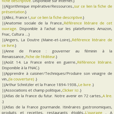
fiche descriptive
. Disponible sur internet.}
|{Algorithmique impérative/Ressources.,
sur ce lien la fiche de
présentation
.}
|{Allez, France !.,
sur ce lien la fiche descriptive
.}
|{Anatomie sociale de la France.,
Référence litéraire de cet
ouvrage
. Disponible à l’achat sur les plateformes Amazon,
Fnac, Cultura ….}
|{Angers, La Doutre (Maine-et-Loire).,
Référence litéraire de
ce livre
.}
|{Anne de France : gouverner au féminin à la
Renaissance.,
Fiche de l’éditeur
.}
|{Août 14. La France entre en guerre.,
Référence litéraire
.
Disponible à la FNAC.}
|{Apprendre à cuisiner/Techniques/Produire son vinaigre de
vin.,
(la couverture)
.}
|{Arthur Schnitzler et la France 1894-1938.,
Le livre
.}
|{Associations et champ politique.,
Clicker Ici
.}
|{Atlas de la France du futur. Notre avenir en 72 cartes.,
A lire.
.}
|{Atlas de la France gourmande. Itinéraires gastronomiques,
produits et recettes, restaurants étoilés.,
L’ouvrage
. A