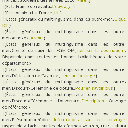
France…/Souvenirs des années 2020.,
A lire.
.}
|{Et la France se réveilla.,
L’ouvrage
.}
|{Et si on aimait la France.,
Ici
.}
|{États généraux du multilinguisme dans les outre-mer.,
Clique
ICI
.}
|{États généraux du multilinguisme dans les outre-
mer/Annexes.,
A voir
.}
|{États généraux du multilinguisme dans les outre-
mer/Comité de suivi des EGM-OM.,
Lien sur la description
.
Disponible dans toutes les bonnes bibliothèques de votre
département.}
|{États généraux du multilinguisme dans les outre-
mer/Déclaration de Cayenne.,
Lien sur l’ouvrage
.}
|{États généraux du multilinguisme dans les outre-
mer/Discours/Cérémonie de clôture.,
Pour en savoir plus
.}
|{États généraux du multilinguisme dans les outre-
mer/Discours/Cérémonie d’ouverture.,
Description
. Ouvrage
de référence.}
|{États généraux du multilinguisme dans les outre-
mer/Présentation/éditos.,
Informations sur cet ouvrage
.
Disponible à l’achat sur les plateformes Amazon, Fnac, Cultura