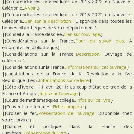
|{Comprendre les référendums de 2018-2022 en Nouvelle-
Calédonie.,
A voir
.}
|{Comprendre les référendums de 2018-2022 en Nouvelle-
Calédonie.,
Lien sur la description
. Disponible dans toutes les
bonnes bibliothèques de votre département.}
|{Conseil à la France désolée.,
Lien sur l’ouvrage
.}
|{Considérations sur la France.,
Pour en savoir plus
. A
emprunter en bibliothèque.}
|{Considérations sur la France.,
Description
. Ouvrage de
référence.}
|{Considérations sur la France.,
Informations sur cet ouvrage
.}
|{constitutions de la France de la Révolution à la IVe
République (Les).,
Informations sur ce livre
.}
|{Côte d’Ivoire : 11 avril 2011: La coup d’Etat de trop de la
France et Afrique.,
Infos sur l’ouvrage
.}
|{Cours de mathématiques collège.,
Infos sur ce livre
.}
|{Couvents de femmes.,
Fiche complète
.}
|{Croiser le fer.,
Présentation de l’ouvrage
. Disponible chez
votre libraire.}
|{Culture et politique dans la France des
Lumières.,
Présentation du livre
.}