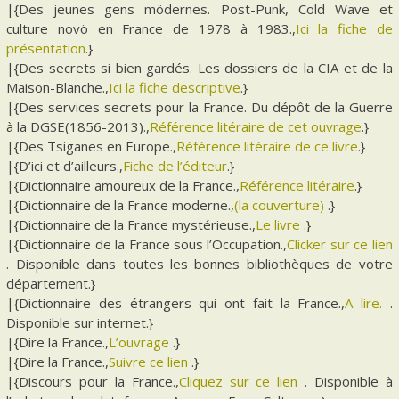
|{Des jeunes gens mödernes. Post-Punk, Cold Wave et
culture novö en France de 1978 à 1983.,
Ici la fiche de
présentation
.}
|{Des secrets si bien gardés. Les dossiers de la CIA et de la
Maison-Blanche.,
Ici la fiche descriptive
.}
|{Des services secrets pour la France. Du dépôt de la Guerre
à la DGSE(1856-2013).,
Référence litéraire de cet ouvrage
.}
|{Des Tsiganes en Europe.,
Référence litéraire de ce livre
.}
|{D’ici et d’ailleurs.,
Fiche de l’éditeur
.}
|{Dictionnaire amoureux de la France.,
Référence litéraire
.}
|{Dictionnaire de la France moderne.,
(la couverture)
.}
|{Dictionnaire de la France mystérieuse.,
Le livre
.}
|{Dictionnaire de la France sous l’Occupation.,
Clicker sur ce lien
. Disponible dans toutes les bonnes bibliothèques de votre
département.}
|{Dictionnaire des étrangers qui ont fait la France.,
A lire.
.
Disponible sur internet.}
|{Dire la France.,
L’ouvrage
.}
|{Dire la France.,
Suivre ce lien
.}
|{Discours pour la France.,
Cliquez sur ce lien
. Disponible à