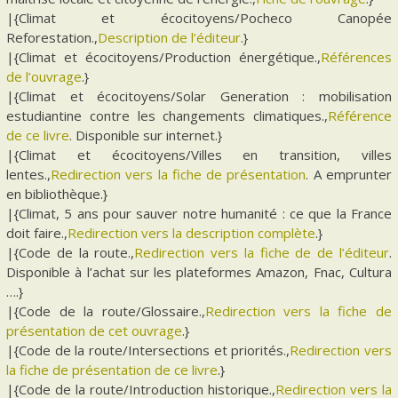
|{Climat et écocitoyens/Pocheco Canopée
Reforestation.,
Description de l’éditeur
.}
|{Climat et écocitoyens/Production énergétique.,
Références
de l’ouvrage
.}
|{Climat et écocitoyens/Solar Generation : mobilisation
estudiantine contre les changements climatiques.,
Référence
de ce livre
. Disponible sur internet.}
|{Climat et écocitoyens/Villes en transition, villes
lentes.,
Redirection vers la fiche de présentation
. A emprunter
en bibliothèque.}
|{Climat, 5 ans pour sauver notre humanité : ce que la France
doit faire.,
Redirection vers la description complète
.}
|{Code de la route.,
Redirection vers la fiche de de l’éditeur
.
Disponible à l’achat sur les plateformes Amazon, Fnac, Cultura
….}
|{Code de la route/Glossaire.,
Redirection vers la fiche de
présentation de cet ouvrage
.}
|{Code de la route/Intersections et priorités.,
Redirection vers
la fiche de présentation de ce livre
.}
|{Code de la route/Introduction historique.,
Redirection vers la