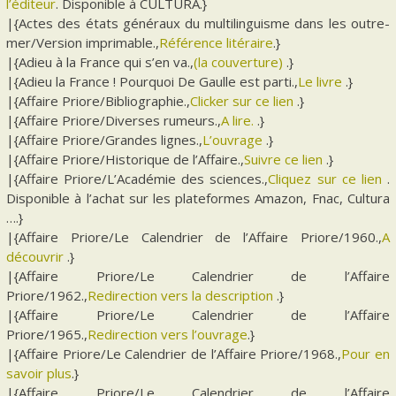
l’éditeur
. Disponible à CULTURA.}
|{Actes des états généraux du multilinguisme dans les outre-
mer/Version imprimable.,
Référence litéraire
.}
|{Adieu à la France qui s’en va.,
(la couverture)
.}
|{Adieu la France ! Pourquoi De Gaulle est parti.,
Le livre
.}
|{Affaire Priore/Bibliographie.,
Clicker sur ce lien
.}
|{Affaire Priore/Diverses rumeurs.,
A lire.
.}
|{Affaire Priore/Grandes lignes.,
L’ouvrage
.}
|{Affaire Priore/Historique de l’Affaire.,
Suivre ce lien
.}
|{Affaire Priore/L’Académie des sciences.,
Cliquez sur ce lien
.
Disponible à l’achat sur les plateformes Amazon, Fnac, Cultura
….}
|{Affaire Priore/Le Calendrier de l’Affaire Priore/1960.,
A
découvrir
.}
|{Affaire Priore/Le Calendrier de l’Affaire
Priore/1962.,
Redirection vers la description
.}
|{Affaire Priore/Le Calendrier de l’Affaire
Priore/1965.,
Redirection vers l’ouvrage
.}
|{Affaire Priore/Le Calendrier de l’Affaire Priore/1968.,
Pour en
savoir plus
.}
|{Affaire Priore/Le Calendrier de l’Affaire