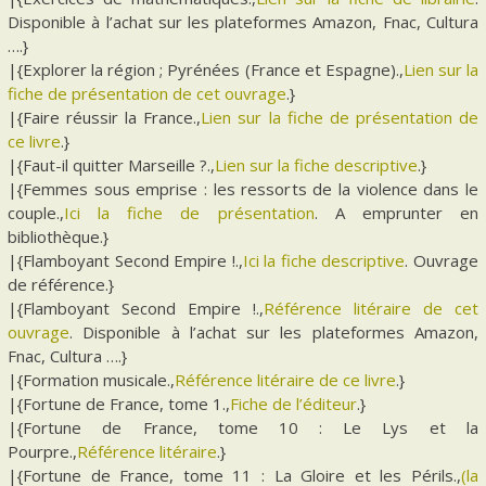
Disponible à l’achat sur les plateformes Amazon, Fnac, Cultura
….}
|{Explorer la région ; Pyrénées (France et Espagne).,
Lien sur la
fiche de présentation de cet ouvrage
.}
|{Faire réussir la France.,
Lien sur la fiche de présentation de
ce livre
.}
|{Faut-il quitter Marseille ?.,
Lien sur la fiche descriptive
.}
|{Femmes sous emprise : les ressorts de la violence dans le
couple.,
Ici la fiche de présentation
. A emprunter en
bibliothèque.}
|{Flamboyant Second Empire !.,
Ici la fiche descriptive
. Ouvrage
de référence.}
|{Flamboyant Second Empire !.,
Référence litéraire de cet
ouvrage
. Disponible à l’achat sur les plateformes Amazon,
Fnac, Cultura ….}
|{Formation musicale.,
Référence litéraire de ce livre
.}
|{Fortune de France, tome 1.,
Fiche de l’éditeur
.}
|{Fortune de France, tome 10 : Le Lys et la
Pourpre.,
Référence litéraire
.}
|{Fortune de France, tome 11 : La Gloire et les Périls.,
(la