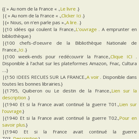
{{ » Au nom de la France « .,
Le livre
.}
|{ » Au nom de la France « .,
Clicker Ici
.}
|{« Nous, on n’en parle pas ».,
A lire.
.}
|{10 idées qui coulent la France.,
L’ouvrage
. A emprunter en
bibliothèque.}
|{100 chefs-d’oeuvre de la Bibliothèque Nationale de
France.,
Ici
.}
|{100 week-ends pour redécouvrir la France.,
Clique ICI
.
Disponible à l’achat sur les plateformes Amazon, Fnac, Cultura
….}
|{150 IDEES RECUES SUR LA FRANCE.,
A voir
. Disponible dans
toutes les bonnes librairies.}
|{1795, Quiberon ou Le destin de la France.,
Lien sur la
description
.}
|{1940 Et si la France avait continué la guerre T01.,
Lien sur
l’ouvrage
.}
|{1940 Et si la France avait continué la guerre T02.,
Pour en
savoir plus
.}
|{1940 Et si la France avait continué la guerre
T03.,
Description
.}