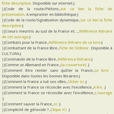
fiche descriptive
. Disponible sur internet.}
|{Code de la route/Piétons.,
sur ce lien la fiche de
présentation
. A emprunter en bibliothèque.}
|{Code de la route/Signalisation dynamique.,
sur ce lien la fiche
descriptive
.}
|{Coeurs meurtris au sud de la France et….,
Référence litéraire
de cet ouvrage
.}
|{Combats pour la France.,
Référence litéraire de ce livre
.}
|{Combattant de la France libre.,
Fiche de l’éditeur
. Disponible à
CULTURA.}
|{Commando de la France libre.,
Référence litéraire
.}
|{Comme un Allemand en France.,
(la couverture)
.}
|{Comment être rentier sans quitter la France.,
Le livre
.
Disponible dans toutes les bonnes librairies.}
|{Comment la France a tué ses villes.,
Clicker Ici
.}
|{Comment la France se réconcilie avec l’excellence.,
A lire.
.}
|{Comment la France se réconcilie avec l’excellence.,
L’ouvrage
.}
|{Comment sauver la France.,
Ici
.}
|{Complicité de génocide ?.,
Clique ICI
.}