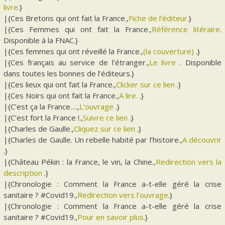
livre
.}
|{Ces Bretons qui ont fait la France.,
Fiche de l’éditeur
.}
|{Ces Femmes qui ont fait la France.,
Référence litéraire
.
Disponible à la FNAC.}
|{Ces femmes qui ont réveillé la France.,
(la couverture)
.}
|{Ces français au service de l’étranger.,
Le livre
. Disponible
dans toutes les bonnes de l’éditeurs.}
|{Ces lieux qui ont fait la France.,
Clicker sur ce lien
.}
|{Ces Noirs qui ont fait la France.,
A lire.
.}
|{C’est ça la France….,
L’ouvrage
.}
|{C’est fort la France !.,
Suivre ce lien
.}
|{Charles de Gaulle.,
Cliquez sur ce lien
.}
|{Charles de Gaulle. Un rebelle habité par l’histoire.,
A découvrir
.}
|{Château Pékin : la France, le vin, la Chine.,
Redirection vers la
description
.}
|{Chronologie : Comment la France a-t-elle géré la crise
sanitaire ? #Covid19.,
Redirection vers l’ouvrage
.}
|{Chronologie : Comment la France a-t-elle géré la crise
sanitaire ? #Covid19.,
Pour en savoir plus
.}