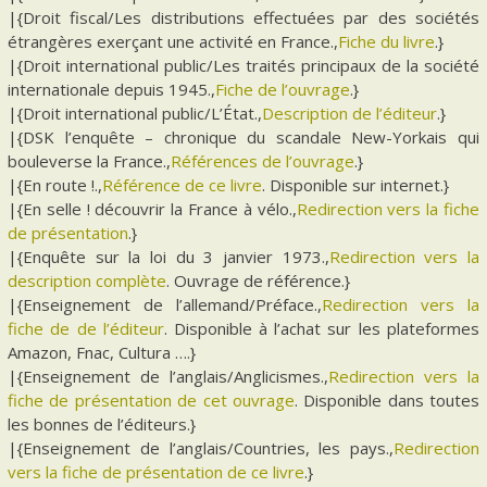
|{Droit fiscal/Les distributions effectuées par des sociétés
étrangères exerçant une activité en France.,
Fiche du livre
.}
|{Droit international public/Les traités principaux de la société
internationale depuis 1945.,
Fiche de l’ouvrage
.}
|{Droit international public/L’État.,
Description de l’éditeur
.}
|{DSK l’enquête – chronique du scandale New-Yorkais qui
bouleverse la France.,
Références de l’ouvrage
.}
|{En route !.,
Référence de ce livre
. Disponible sur internet.}
|{En selle ! découvrir la France à vélo.,
Redirection vers la fiche
de présentation
.}
|{Enquête sur la loi du 3 janvier 1973.,
Redirection vers la
description complète
. Ouvrage de référence.}
|{Enseignement de l’allemand/Préface.,
Redirection vers la
fiche de de l’éditeur
. Disponible à l’achat sur les plateformes
Amazon, Fnac, Cultura ….}
|{Enseignement de l’anglais/Anglicismes.,
Redirection vers la
fiche de présentation de cet ouvrage
. Disponible dans toutes
les bonnes de l’éditeurs.}
|{Enseignement de l’anglais/Countries, les pays.,
Redirection
vers la fiche de présentation de ce livre
.}