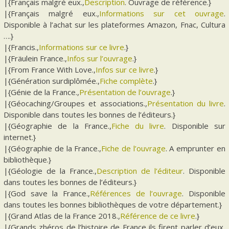
|{Français malgré eux.,
Description
. Ouvrage de référence.}
|{Français malgré eux.,
Informations sur cet ouvrage
.
Disponible à l’achat sur les plateformes Amazon, Fnac, Cultura
….}
|{Francis.,
Informations sur ce livre
.}
|{Fräulein France.,
Infos sur l’ouvrage
.}
|{From France With Love.,
Infos sur ce livre
.}
|{Génération surdiplômée.,
Fiche complète
.}
|{Génie de la France.,
Présentation de l’ouvrage
.}
|{Géocaching/Groupes et associations.,
Présentation du livre
.
Disponible dans toutes les bonnes de l’éditeurs.}
|{Géographie de la France.,
Fiche du livre
. Disponible sur
internet.}
|{Géographie de la France.,
Fiche de l’ouvrage
. A emprunter en
bibliothèque.}
|{Géologie de la France.,
Description de l’éditeur
. Disponible
dans toutes les bonnes de l’éditeurs.}
|{God save la France.,
Références de l’ouvrage
. Disponible
dans toutes les bonnes bibliothèques de votre département.}
|{Grand Atlas de la France 2018.,
Référence de ce livre
.}
|{Grands zhéros de l’histoire de France ils firent parler d’eux,