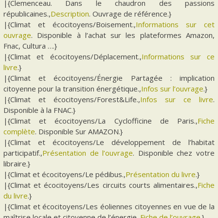
|{Clemenceau. Dans le chaudron des passions
républicaines.,
Description
. Ouvrage de référence.}
|{Climat et écocitoyens/Boisement.,
Informations sur cet
ouvrage
. Disponible à l’achat sur les plateformes Amazon,
Fnac, Cultura ….}
|{Climat et écocitoyens/Déplacement.,
Informations sur ce
livre
.}
|{Climat et écocitoyens/Énergie Partagée : implication
citoyenne pour la transition énergétique.,
Infos sur l’ouvrage
.}
|{Climat et écocitoyens/Forest&Life.,
Infos sur ce livre
.
Disponible à la FNAC.}
|{Climat et écocitoyens/La Cyclofficine de Paris.,
Fiche
complète
. Disponible Sur AMAZON.}
|{Climat et écocitoyens/Le développement de l’habitat
participatif.,
Présentation de l’ouvrage
. Disponible chez votre
libraire.}
|{Climat et écocitoyens/Le pédibus.,
Présentation du livre
.}
|{Climat et écocitoyens/Les circuits courts alimentaires.,
Fiche
du livre
.}
|{Climat et écocitoyens/Les éoliennes citoyennes en vue de la
maîtrise locale et citoyenne de l’énergie.,
Fiche de l’ouvrage
.}