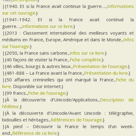
|{1940. Et si la France avait continue la guerre….,
Informations
sur cet ouvrage
.}
|{1941-1942. Et si la France avait continué la
guerre….,
Informations sur ce livre
.}
|{2013 : Classement international des meilleurs voyants et
médiums en France, Europe, Amérique et dans le Monde.,
Infos
sur l’ouvrage
.}
|{2050, la France sans carbone.,
Infos sur ce livre
.}
|{40 façons de visiter la France.,
Fiche complète
.}
|{46 villes, bourgs & autres lieux.,
Présentation de l’ouvrage
.}
|{481-888 – La France avant la France.,
Présentation du livre
.}
|{50 affaires criminelles qui ont marqué la France.,
Fiche du
livre
. Disponible sur internet.}
|{99 francs.,
Fiche de l’ouvrage
.}
|{À la découverte d’Unicode/Applications.,
Description de
l’éditeur
.}
|{À la découverte d’Unicode/Avant Unicode : télégraphie,
bidouilles et héritages.,
Références de l’ouvrage
.}
|{A pied – Découvrir la France le temps d’un week-
end.,
Référence de ce livre
.}