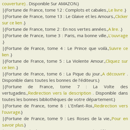
couverture)
. Disponible Sur AMAZON.}
|{Fortune de France, tome 12 : Complots et cabales.,
Le livre
.}
|{Fortune de France, tome 13 : Le Glaive et les Amours.,
Clicker
sur ce lien
.}
|{Fortune de France, tome 2 : En nos vertes années.,
A lire.
.}
|{Fortune de France, tome 3 : Paris, ma bonne ville.,
L’ouvrage
.}
|{Fortune de France, tome 4 : Le Prince que voilà.,
Suivre ce
lien
.}
|{Fortune de France, tome 5 : La Violente Amour.,
Cliquez sur
ce lien
.}
|{Fortune de France, tome 6 : La Pique du jour.,
A découvrir
.
Disponible dans toutes les bonnes de l’éditeurs.}
|{Fortune de France, tome 7 : La Volte des
vertugadins.,
Redirection vers la description
. Disponible dans
toutes les bonnes bibliothèques de votre département.}
|{Fortune de France, tome 8 : L’Enfant-Roi.,
Redirection vers
l’ouvrage
.}
|{Fortune de France, tome 9 : Les Roses de la vie.,
Pour en
savoir plus
.}