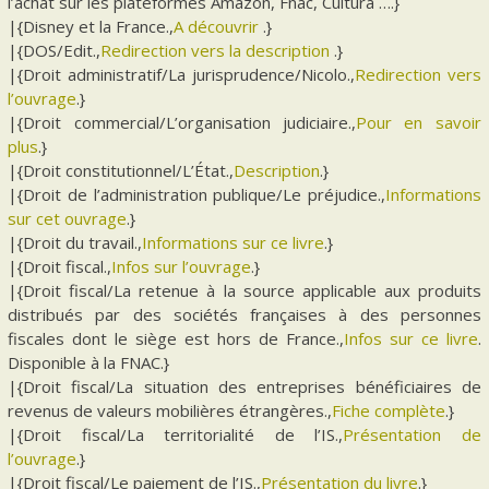
l’achat sur les plateformes Amazon, Fnac, Cultura ….}
|{Disney et la France.,
A découvrir
.}
|{DOS/Edit.,
Redirection vers la description
.}
|{Droit administratif/La jurisprudence/Nicolo.,
Redirection vers
l’ouvrage
.}
|{Droit commercial/L’organisation judiciaire.,
Pour en savoir
plus
.}
|{Droit constitutionnel/L’État.,
Description
.}
|{Droit de l’administration publique/Le préjudice.,
Informations
sur cet ouvrage
.}
|{Droit du travail.,
Informations sur ce livre
.}
|{Droit fiscal.,
Infos sur l’ouvrage
.}
|{Droit fiscal/La retenue à la source applicable aux produits
distribués par des sociétés françaises à des personnes
fiscales dont le siège est hors de France.,
Infos sur ce livre
.
Disponible à la FNAC.}
|{Droit fiscal/La situation des entreprises bénéficiaires de
revenus de valeurs mobilières étrangères.,
Fiche complète
.}
|{Droit fiscal/La territorialité de l’IS.,
Présentation de
l’ouvrage
.}
|{Droit fiscal/Le paiement de l’IS.,
Présentation du livre
.}