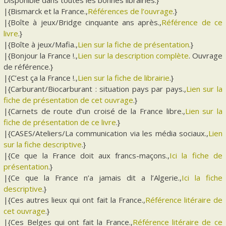
Disponible dans toutes les bonnes librairies.}
|{Bismarck et la France.,
Références de l’ouvrage
.}
|{Boîte à jeux/Bridge cinquante ans après.,
Référence de ce
livre
.}
|{Boîte à jeux/Mafia.,
Lien sur la fiche de présentation
.}
|{Bonjour la France !.,
Lien sur la description complète
. Ouvrage
de référence.}
|{C’est ça la France !.,
Lien sur la fiche de librairie
.}
|{Carburant/Biocarburant : situation pays par pays.,
Lien sur la
fiche de présentation de cet ouvrage
.}
|{Carnets de route d’un croisé de la France libre.,
Lien sur la
fiche de présentation de ce livre
.}
|{CASES/Ateliers/La communication via les média sociaux.,
Lien
sur la fiche descriptive
.}
|{Ce que la France doit aux francs-maçons.,
Ici la fiche de
présentation
.}
|{Ce que la France n’a jamais dit a l’Algerie.,
Ici la fiche
descriptive
.}
|{Ces autres lieux qui ont fait la France.,
Référence litéraire de
cet ouvrage
.}
|{Ces Belges qui ont fait la France.,
Référence litéraire de ce