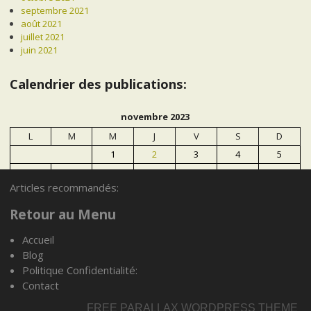
septembre 2021
août 2021
juillet 2021
juin 2021
Calendrier des publications:
novembre 2023
L
M
M
J
V
S
D
1
2
3
4
5
6
7
8
9
10
11
12
Articles recommandés:
13
14
15
16
17
18
19
20
21
22
23
24
25
26
Retour au Menu
27
28
29
30
Accueil
Blog
« Oct
Déc »
Politique Confidentialité:
Contact
Articles recommandés:
FREE PARALLAX WORDPRESS THEME