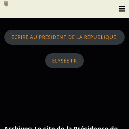
Skip
to
content
ECRIRE AU PRÉSIDENT DE LA RÉPUBLIQUE.
ELYSEE.FR
Archives: Le site de la Présidence de