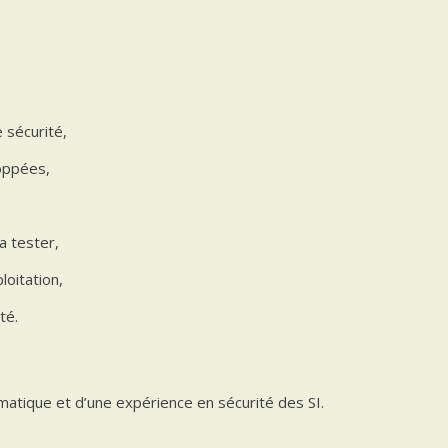
 sécurité,
loppées,
la tester,
oitation,
té.
matique et d’une expérience en sécurité des SI.