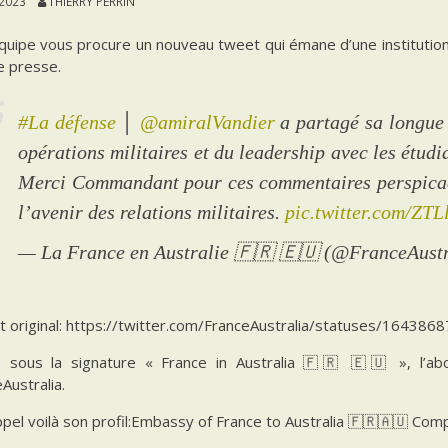
 2023
THIERRY PERRIN
quipe vous procure un nouveau tweet qui émane d’une institutio
e presse.
#La défense
│
@amiralVandier
a partagé sa longue 
opérations militaires et du leadership avec les étud
Merci Commandant pour ces commentaires perspicace
l’avenir des relations militaires.
pic.twitter.com/ZT
— La France en Australie 🇫🇷 🇪🇺 (@FranceAust
t original: https://twitter.com/FranceAustralia/statuses/1643
 sous la signature « France in Australia 🇫🇷 🇪🇺 », l’ab
Australia.
pel voilà son profil:Embassy of France to Australia 🇫🇷🇦🇺 Comp