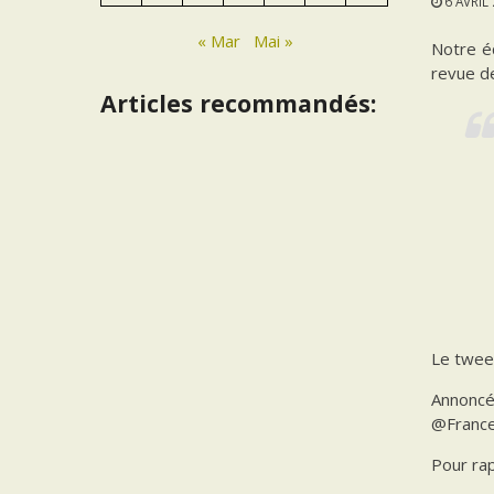
6 AVRIL
« Mar
Mai »
Notre é
revue d
Articles recommandés:
Le twee
Annoncé
@France
Pour rap