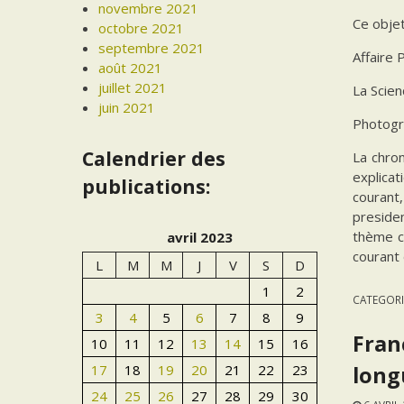
novembre 2021
Ce objet
octobre 2021
septembre 2021
Affaire 
août 2021
juillet 2021
La Scien
juin 2021
Photogr
Calendrier des
La chron
explicat
publications:
courant,
presiden
thème ce
avril 2023
courant
L
M
M
J
V
S
D
1
2
CATEGORI
3
4
5
6
7
8
9
Fran
10
11
12
13
14
15
16
17
18
19
20
21
22
23
long
24
25
26
27
28
29
30