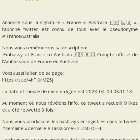
Annoncé sous la signature « France in Australia 🇫🇷 🇪🇺 »,
l’abonné twitter est connu de tous avec le pseudonyme
@FranceAustralia.
Nous vous remémorons sa description:
:Embassy of France to Australia 🇫🇷🇦🇺 Compte officiel de
l’Ambassade de France en Australie
Voici aussi le lien de sa page:
https://t.co/4hTi9rMZ5j
La date et l’heure de mise en ligne est 2023-04-04 08:10:13.
Au moment où nous révélons l’info, ce tweet a recueilli 9 likes
et a été retwetté 3 fois.
Nous vous produisons les hashtags enregistrés dans le tweet:
#semaine #dernière #TaskForceH2 #MEDEFI.
La chronique se veut produite de la façon la plus complète qui