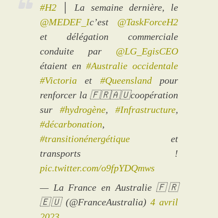
#H2
│ La semaine dernière, le
@MEDEF_I
c’est
@TaskForceH2
et délégation commerciale
conduite par
@LG_EgisCEO
étaient en
#Australie occidentale
#Victoria
et
#Queensland
pour
renforcer la 🇫🇷🇦🇺coopération
sur
#hydrogène
,
#Infrastructure
,
#décarbonation
,
#transitionénergétique
et
transports !
pic.twitter.com/o9fpYDQmws
— La France en Australie 🇫🇷
🇪🇺 (@FranceAustralia)
4 avril
2023