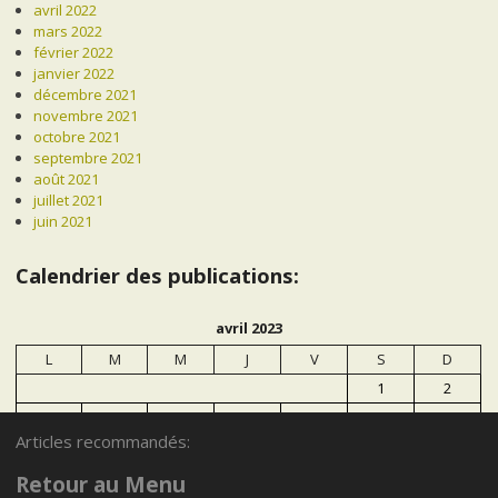
avril 2022
mars 2022
février 2022
janvier 2022
décembre 2021
novembre 2021
octobre 2021
septembre 2021
août 2021
juillet 2021
juin 2021
Calendrier des publications:
avril 2023
L
M
M
J
V
S
D
1
2
3
4
5
6
7
8
9
Articles recommandés:
10
11
12
13
14
15
16
17
18
19
20
21
22
23
Retour au Menu