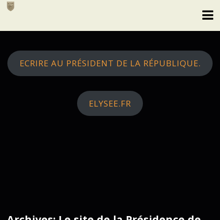
Skip
to
content
ECRIRE AU PRÉSIDENT DE LA RÉPUBLIQUE.
ELYSEE.FR
Archives: Le site de la Présidence de