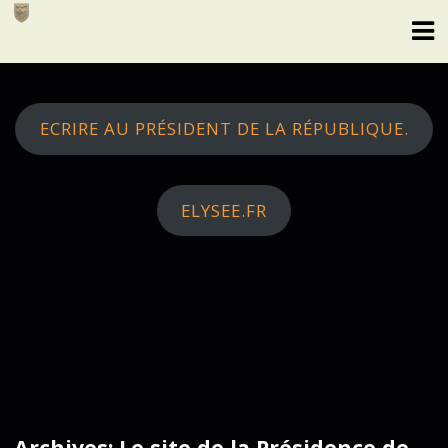
Skip
to
content
ECRIRE AU PRÉSIDENT DE LA RÉPUBLIQUE.
ELYSEE.FR
Archives: Le site de la Présidence de