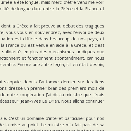
a journée a été longue, mais merci d’être venu me voir.
amitié de longue date entre la Grèce et la France et
 dont la Grèce a fait preuve au début des tragiques
ité, vous vous en souviendrez, avec l’envoi de deux
tuation est difficile dans beaucoup de nos pays, et
la France qui est venue en aide à la Grèce, et c’est
solidarité, en plus des mécanismes juridiques que
nctionnent et fonctionnent spontanément, car nous
ble. Encore une autre leçon, s’il en était besoin,
i s’appuie depuis l’automne dernier sur les liens
vons dressé un premier bilan des premiers mois de
 notre coopération. J’ai dit au ministre que j’étais
écesseur, Jean-Yves Le Drian. Nous allons continuer
e. C’est un domaine d’intérêt particulier pour nos
 la mise au point. Le ministre m’a fait part de sa
u vu des récents développements dans la région, des