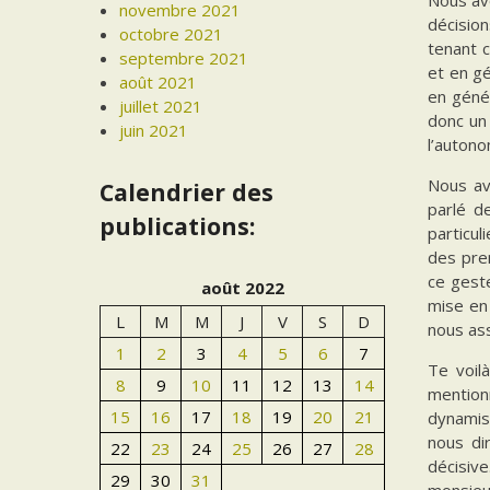
novembre 2021
décision
octobre 2021
tenant 
septembre 2021
et en g
août 2021
en génér
juillet 2021
donc un 
juin 2021
l’autono
Nous av
Calendrier des
parlé d
publications:
particul
des pre
ce geste
août 2022
mise en
L
M
M
J
V
S
D
nous ass
1
2
3
4
5
6
7
Te voil
8
9
10
11
12
13
14
mentionn
15
16
17
18
19
20
21
dynamism
nous di
22
23
24
25
26
27
28
décisive
29
30
31
monsieur