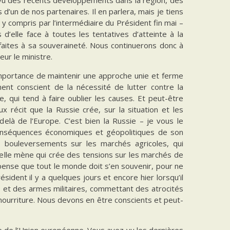
’un de nos partenaires. Il en parlera, mais je tiens
 y compris par l’intermédiaire du Président fin mai –
 d’elle face à toutes les tentatives d’atteinte à la
faites à sa souveraineté. Nous continuerons donc à
eur le ministre.
importance de maintenir une approche unie et ferme
ent conscient de la nécessité de lutter contre la
, qui tend à faire oublier les causes. Et peut-être
x récit que la Russie crée, sur la situation et les
là de l’Europe. C’est bien la Russie – je vous le
conséquences économiques et géopolitiques de son
es bouleversements sur les marchés agricoles, qui
u’elle mène qui crée des tensions sur les marchés de
e pense que tout le monde doit s’en souvenir, pour ne
ident il y a quelques jours et encore hier lorsqu’il
s et des armes militaires, commettant des atrocités
nourriture. Nous devons en être conscients et peut-
e de l’Union européenne. Vous avez vu les dernières