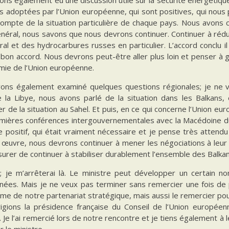
s adoptées par l’Union européenne, qui sont positives, qui nous
compte de la situation particulière de chaque pays. Nous avons 
énéral, nous savons que nous devrons continuer. Continuer à réd
al et des hydrocarbures russes en particulier. L’accord conclu il 
bon accord. Nous devrons peut-être aller plus loin et penser à g
mie de l’Union européenne.
ons également examiné quelques questions régionales; je ne 
e la Libye, nous avons parlé de la situation dans les Balkans,
ier de la situation au Sahel. Et puis, en ce qui concerne l’Union 
mières conférences intergouvernementales avec la Macédoine du N
 positif, qui était vraiment nécessaire et je pense très attend
 œuvre, nous devrons continuer à mener les négociations à leur
urer de continuer à stabiliser durablement l’ensemble des Balka
à; je m’arrêterai là. Le ministre peut développer un certain n
ées. Mais je ne veux pas terminer sans remercier une fois de plu
e de notre partenariat stratégique, mais aussi le remercier pou
rigions la présidence française du Conseil de l’Union europé
. Je l’ai remercié lors de notre rencontre et je tiens également à 
 le ministre.