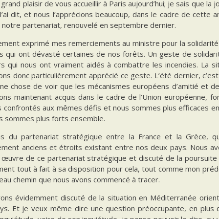
 grand plaisir de vous accueillir à Paris aujourd’hui; je sais que l
l’ai dit, et nous l’apprécions beaucoup, dans le cadre de cette 
 notre partenariat, renouvelé en septembre dernier.
lement exprimé mes remerciements au ministre pour la solidarité
es qui ont dévasté certaines de nos forêts. Un geste de solidar
rs qui nous ont vraiment aidés à combattre les incendies. La si
ns donc particulièrement apprécié ce geste. L’été dernier, c’est 
ne chose de voir que les mécanismes européens d’amitié et de 
ons maintenant acquis dans le cadre de l’Union européenne, fo
confrontés aux mêmes défis et nous sommes plus efficaces ensem
s sommes plus forts ensemble.
ais du partenariat stratégique entre la France et la Grèce, qu
ment anciens et étroits existant entre nos deux pays. Nous a
œuvre de ce partenariat stratégique et discuté de la poursuite de
ent tout à fait à sa disposition pour cela, tout comme mon préd
beau chemin que nous avons commencé à tracer.
ons évidemment discuté de la situation en Méditerranée oriental
ys. Et je veux même dire une question préoccupante, en plus de
nquiétude, voire de son inquiétude, je pense pouvoir le dire, a