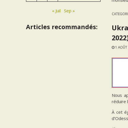
« Juil
Sep »
CATEGORI
Articles recommandés:
Ukra
2022
1 AOÛT
Nous ap
réduire 
À cet é
d’Odess