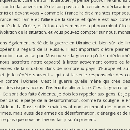
contre la souveraineté de son pays et de certaines déclarations d
r ici et devant vous – comme la France l’a dit à maintes reprises,
rance est l’amie et l’alliée de la Grèce et qu’elle est aux côtés
ineté de la Grèce, et à toutes les menaces qui pourraient être 
’évolution de la situation, et vous pouvez compter sur nous, monsi
ons également parlé de la guerre en Ukraine et, bien sûr, de l’
opéens à l’égard de la Russie. Il est important d’être pleinem
rmation transmise par Moscou sur la guerre qu’elle a déclenchée
nous accroître notre capacité à lutter activement contre ce fau
ences de la situation dans de nombreux pays d’Europe et au-de
 et je le répète souvent – qui est la seule responsable des 
on contre l’Ukraine. C’est la guerre qu’elle mène qui crée d
nt des risques accrus d’insécurité alimentaire. C’est la guerre q
e. Ce sont des faits évidents; je dois les rappeler aux gens. Et j
er dans le piège de la désinformation, comme l’a souligné le Prés
n Afrique. La Russie utilise maintenant non seulement des bombe
rimes, mais aussi des armes de désinformation, d’énergie et de 
dire plus que nous ne l’avons fait jusqu’à présent.
ns également eu une discussion utile sur la sécurité énergétiqu