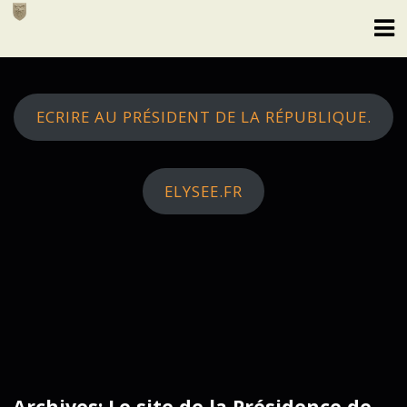
Skip
to
content
ECRIRE AU PRÉSIDENT DE LA RÉPUBLIQUE.
ELYSEE.FR
Archives: Le site de la Présidence de